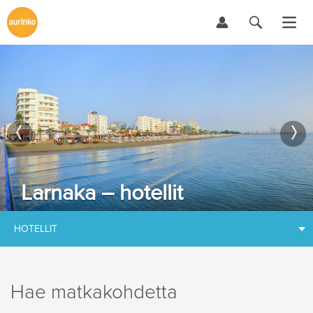
Larnaka – hotellit
HOTELLIT
Hae matkakohdetta