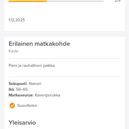
2/5
1.12.2025
Erilainen matkakohde
Kaide
Pieni ja rauhallinen paikka.
Sukupuoli
:
Nainen
Ikä
:
56–65
Matkaseurue
:
Kaveriporukka
Suosittelen
Yleisarvio