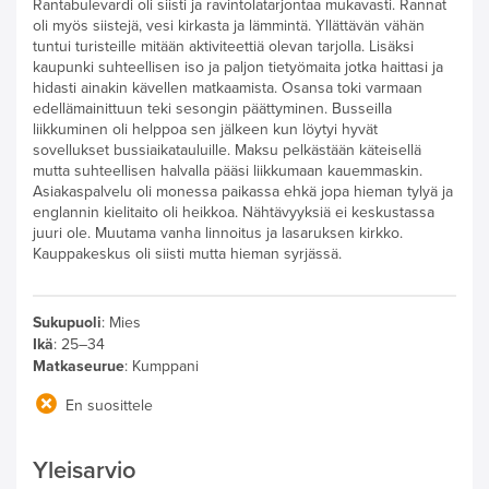
Rantabulevardi oli siisti ja ravintolatarjontaa mukavasti. Rannat
oli myös siistejä, vesi kirkasta ja lämmintä. Yllättävän vähän
tuntui turisteille mitään aktiviteettiä olevan tarjolla. Lisäksi
kaupunki suhteellisen iso ja paljon tietyömaita jotka haittasi ja
hidasti ainakin kävellen matkaamista. Osansa toki varmaan
edellämainittuun teki sesongin päättyminen. Busseilla
liikkuminen oli helppoa sen jälkeen kun löytyi hyvät
sovellukset bussiaikatauluille. Maksu pelkästään käteisellä
mutta suhteellisen halvalla pääsi liikkumaan kauemmaskin.
Asiakaspalvelu oli monessa paikassa ehkä jopa hieman tylyä ja
englannin kielitaito oli heikkoa. Nähtävyyksiä ei keskustassa
juuri ole. Muutama vanha linnoitus ja lasaruksen kirkko.
Kauppakeskus oli siisti mutta hieman syrjässä.
Sukupuoli
:
Mies
Ikä
:
25–34
Matkaseurue
:
Kumppani
En suosittele
Yleisarvio