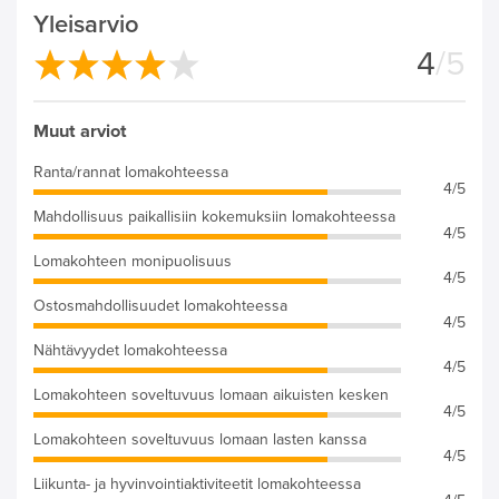
Yleisarvio
4
/5
Muut arviot
Ranta/rannat lomakohteessa
4/5
Mahdollisuus paikallisiin kokemuksiin lomakohteessa
4/5
Lomakohteen monipuolisuus
4/5
Ostosmahdollisuudet lomakohteessa
4/5
Nähtävyydet lomakohteessa
4/5
Lomakohteen soveltuvuus lomaan aikuisten kesken
4/5
Lomakohteen soveltuvuus lomaan lasten kanssa
4/5
Liikunta- ja hyvinvointiaktiviteetit lomakohteessa