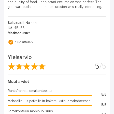
and quality of food. Jeep safari excurssion was perfect. The
gide was eudated and the excurssion was really interesting.
Sukupuoli
:
Nainen
Ikä
:
45–55
Matkaseurue
:
Suosittelen
Yleisarvio
5
/5
Muut arviot
Ranta/rannat lomakohteessa
5/5
Mahdollisuus paikallisiin kokemuksiin lomakohteessa
5/5
Lomakohteen monipuolisuus