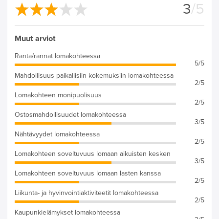
3
/5
Muut arviot
Ranta/rannat lomakohteessa
5/5
Mahdollisuus paikallisiin kokemuksiin lomakohteessa
2/5
Lomakohteen monipuolisuus
2/5
Ostosmahdollisuudet lomakohteessa
3/5
Nähtävyydet lomakohteessa
2/5
Lomakohteen soveltuvuus lomaan aikuisten kesken
3/5
Lomakohteen soveltuvuus lomaan lasten kanssa
2/5
Liikunta- ja hyvinvointiaktiviteetit lomakohteessa
2/5
Kaupunkielämykset lomakohteessa