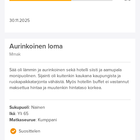
30.11.2025
Aurinkoinen loma
Mmak
Sää oli lämmin ja aurinkoinen sekä hotelli siisti ja aamupala
monipuolinen. Sijainti oli kuitenkin kaukana kaupungista ja
ruokapaikkatarjonta vähäistä. Myös hotellin buffet ei vastannut
maksettua hintaa ja muutenkin hintataso korkea.
Sukupuoli
:
Nainen
Ikä
:
Yli 65
Matkaseurue
:
Kumppani
Suosittelen