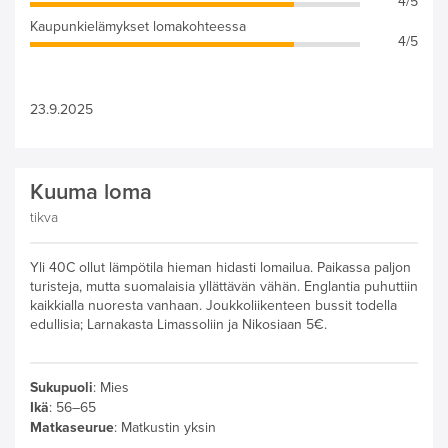
4/5
Kaupunkielämykset lomakohteessa
4/5
23.9.2025
Kuuma loma
tikva
Yli 40C ollut lämpötila hieman hidasti lomailua. Paikassa paljon
turisteja, mutta suomalaisia yllättävän vähän. Englantia puhuttiin
kaikkialla nuoresta vanhaan. Joukkoliikenteen bussit todella
edullisia; Larnakasta Limassoliin ja Nikosiaan 5€.
Sukupuoli
:
Mies
Ikä
:
56–65
Matkaseurue
:
Matkustin yksin