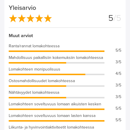
Yleisarvio
5
/5
Muut arviot
Ranta/rannat lomakohteessa
5/5
Mahdollisuus paikallisiin kokemuksiin lomakohteessa
3/5
Lomakohteen monipuolisuus
4/5
Ostosmahdollisuudet lomakohteessa
3/5
Nähtävyydet lomakohteessa
3/5
Lomakohteen soveltuvuus lomaan aikuisten kesken
5/5
Lomakohteen soveltuvuus lomaan lasten kanssa
5/5
Liikunta- ja hyvinvointiaktiviteetit lomakohteessa