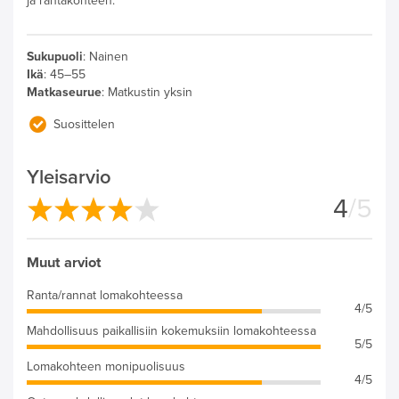
ja rantakohteen.
Sukupuoli
:
Nainen
Ikä
:
45–55
Matkaseurue
:
Matkustin yksin
Suosittelen
Yleisarvio
4
/5
Muut arviot
Ranta/rannat lomakohteessa
4/5
Mahdollisuus paikallisiin kokemuksiin lomakohteessa
5/5
Lomakohteen monipuolisuus
4/5