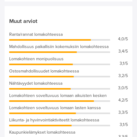
Muut arviot
Ranta/rannat lomakohteessa
4,0/5
Mahdollisuus paikallisiin kokemuksiin lomakohteessa
3,4/5
Lomakohteen monipuolisuus
3,1/5
Ostosmahdollisuudet lomakohteessa
3,2/5
Nähtävyydet lomakohteessa
3,0/5
Lomakohteen soveltuvuus lomaan aikuisten kesken
4,2/5
Lomakohteen soveltuvuus lomaan lasten kanssa
3,3/5
Liikunta- ja hyvinvointiaktiviteetit lomakohteessa
3,1/5
Kaupunkielämykset lomakohteessa
3,3/5