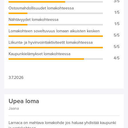
3/5
Ostosmahdollisuudet lomakohteessa
1/5
Nähtävyydet lomakohteessa
1/5
Lomakohteen soveltuvuus lomaan aikuisten kesken
5/5
Liikunta- ja hyvinvointiaktiviteetit lomakohteessa
5/5
Kaupunkielämykset lomakohteessa
4/5
3.7.2026
Upea loma
Jaana
Larnaca on mahtava lomakohde jos haluaa yhdistää kaupunki