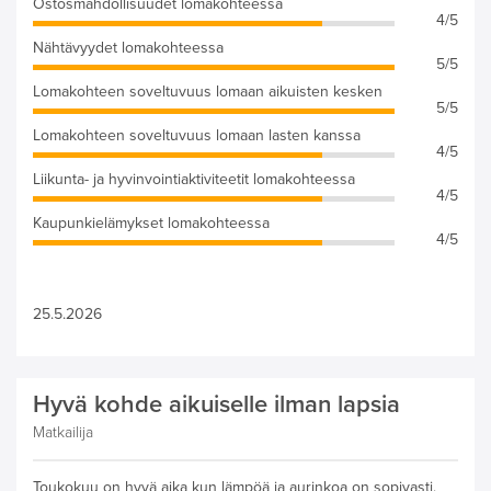
Ostosmahdollisuudet lomakohteessa
4/5
Nähtävyydet lomakohteessa
5/5
Lomakohteen soveltuvuus lomaan aikuisten kesken
5/5
Lomakohteen soveltuvuus lomaan lasten kanssa
4/5
Liikunta- ja hyvinvointiaktiviteetit lomakohteessa
4/5
Kaupunkielämykset lomakohteessa
4/5
25.5.2026
Hyvä kohde aikuiselle ilman lapsia
Matkailija
Toukokuu on hyvä aika kun lämpöä ja aurinkoa on sopivasti.