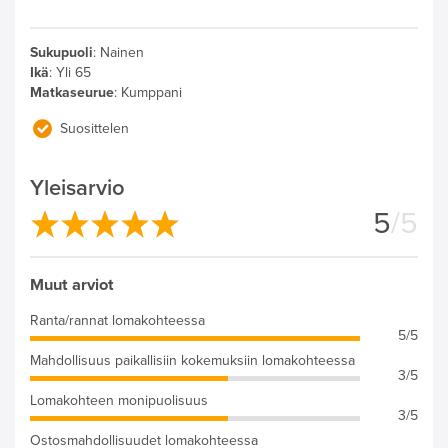
Sukupuoli
:
Nainen
Ikä
:
Yli 65
Matkaseurue
:
Kumppani
Suosittelen
Yleisarvio
5
/5
Muut arviot
Ranta/rannat lomakohteessa
5/5
Mahdollisuus paikallisiin kokemuksiin lomakohteessa
3/5
Lomakohteen monipuolisuus
3/5
Ostosmahdollisuudet lomakohteessa