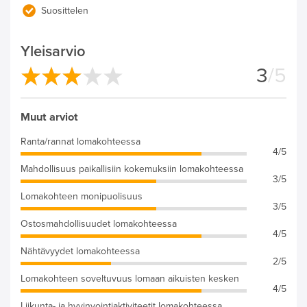
Suosittelen
Yleisarvio
3
/5
Muut arviot
Ranta/rannat lomakohteessa
4/5
Mahdollisuus paikallisiin kokemuksiin lomakohteessa
3/5
Lomakohteen monipuolisuus
3/5
Ostosmahdollisuudet lomakohteessa
4/5
Nähtävyydet lomakohteessa
2/5
Lomakohteen soveltuvuus lomaan aikuisten kesken
4/5
Liikunta- ja hyvinvointiaktiviteetit lomakohteessa