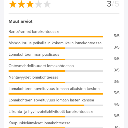
3
/5
Muut arviot
Ranta/rannat lomakohteessa
5/5
Mahdollisuus paikallisiin kokemuksiin lomakohteessa
3/5
Lomakohteen monipuolisuus
3/5
Ostosmahdollisuudet lomakohteessa
3/5
Nähtävyydet lomakohteessa
3/5
Lomakohteen soveltuvuus lomaan aikuisten kesken
5/5
Lomakohteen soveltuvuus lomaan lasten kanssa
4/5
Liikunta- ja hyvinvointiaktiviteetit lomakohteessa
3/5
Kaupunkielämykset lomakohteessa
3/5