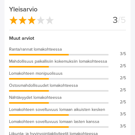
Yleisarvio
3
/5
Muut arviot
Ranta/rannat lomakohteessa
3/5
Mahdollisuus paikallisiin kokemuksiin lomakohteessa
2/5
Lomakohteen monipuolisuus
2/5
Ostosmahdollisuudet lomakohteessa
2/5
Nähtävyydet lomakohteessa
2/5
Lomakohteen soveltuvuus lomaan aikuisten kesken
3/5
Lomakohteen soveltuvuus lomaan lasten kanssa
3/5
Liikunta- ja hyvinvointiaktiviteetit lomakohteessa