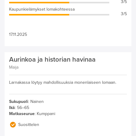
3/5
Kaupunkielämykset lomakohteessa
3/5
17.11.2025
Aurinkoa ja historian havinaa
Maija
Larnakassa löytyy mahdollisuuksia monenlaiseen lomaan.
Sukupuoli
:
Nainen
Ikä
:
56–65
Matkaseurue
:
Kumppani
Suosittelen