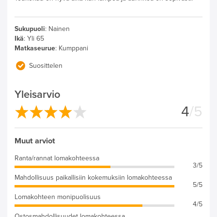
Sukupuoli
:
Nainen
Ikä
:
Yli 65
Matkaseurue
:
Kumppani
Suosittelen
Yleisarvio
4
/5
Muut arviot
Ranta/rannat lomakohteessa
3/5
Mahdollisuus paikallisiin kokemuksiin lomakohteessa
5/5
Lomakohteen monipuolisuus
4/5
Ostosmahdollisuudet lomakohteessa