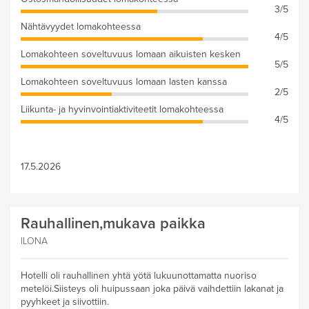
3/5
Nähtävyydet lomakohteessa
4/5
Lomakohteen soveltuvuus lomaan aikuisten kesken
5/5
Lomakohteen soveltuvuus lomaan lasten kanssa
2/5
Liikunta- ja hyvinvointiaktiviteetit lomakohteessa
4/5
17.5.2026
Rauhallinen,mukava paikka
ILONA
Hotelli oli rauhallinen yhtä yötä lukuunottamatta nuoriso
metelöi.Siisteys oli huipussaan joka päivä vaihdettiin lakanat ja
pyyhkeet ja siivottiin.