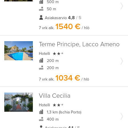
500 m
50 m
4,8
/ 5
Asiakasarvio
1540 €
7 vrk alk.
/ hlö
Terme Principe, Lacco Ameno

Hotelli
+
200 m
200 m
1034 €
7 vrk alk.
/ hlö
Villa Cecilia

Hotelli
+
1,3 km (Ischia Porto)
400 m