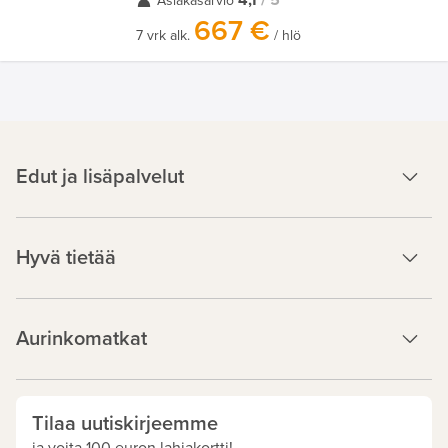
4,1
/ 5
Asiakasarvio
667 €
7 vrk alk.
/ hlö
Edut ja lisäpalvelut
Hyvä tietää
Aurinkomatkat
Tilaa uutiskirjeemme