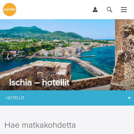
Ischia – hotellit
HOTELLIT
Hae matkakohdetta