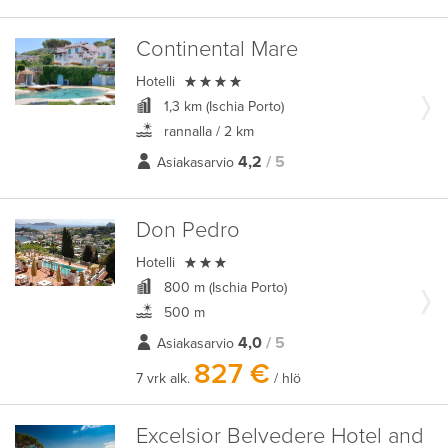
Continental Mare

Hotelli
1,3 km (Ischia Porto)
rannalla / 2 km
4,2
/ 5
Asiakasarvio
Don Pedro

Hotelli
800 m (Ischia Porto)
500 m
4,0
/ 5
Asiakasarvio
827 €
7 vrk alk.
/ hlö
Excelsior Belvedere Hotel and