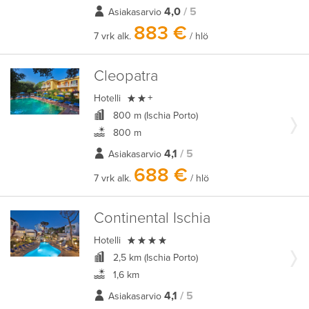
4,0
/ 5
Asiakasarvio
883 €
7 vrk alk.
/ hlö
Cleopatra

Hotelli
+
800 m (Ischia Porto)
800 m
4,1
/ 5
Asiakasarvio
688 €
7 vrk alk.
/ hlö
Continental Ischia

Hotelli
2,5 km (Ischia Porto)
1,6 km
4,1
/ 5
Asiakasarvio