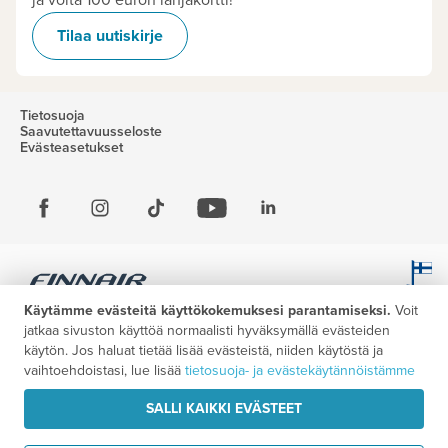
ja voita 100 euron lahjakortti!
Tilaa uutiskirje
Tietosuoja
Saavutettavuusseloste
Evästeasetukset
Käytämme evästeitä käyttökokemuksesi parantamiseksi.
Voit
jatkaa sivuston käyttöä normaalisti hyväksymällä evästeiden
käytön. Jos haluat tietää lisää evästeistä, niiden käytöstä ja
vaihtoehdoistasi, lue lisää
tietosuoja- ja evästekäytännöistämme
SALLI KAIKKI EVÄSTEET