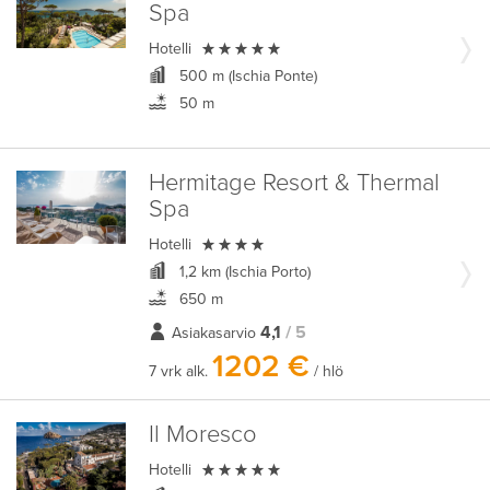
Spa

Hotelli
500 m (Ischia Ponte)
50 m
Hermitage Resort & Thermal
Spa

Hotelli
1,2 km (Ischia Porto)
650 m
4,1
/ 5
Asiakasarvio
1202 €
7 vrk alk.
/ hlö
Il Moresco

Hotelli