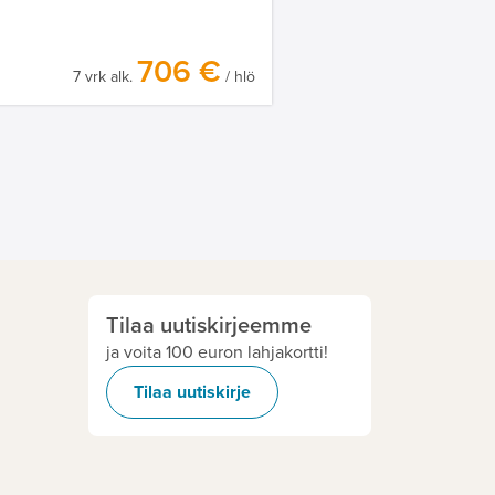
706 €
7 vrk alk.
/ hlö
Tilaa uutiskirjeemme
ja voita 100 euron lahjakortti!
Tilaa uutiskirje