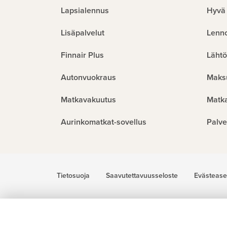
Lapsialennus
Hyvä 
Lisäpalvelut
Lenn
Finnair Plus
Lähtö
Autonvuokraus
Maks
Matkavakuutus
Matk
Aurinkomatkat-sovellus
Palve
Tietosuoja
Saavutettavuusseloste
Evästease