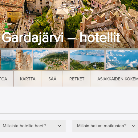
Gardajärvi – hotellit
TOA
KARTTA
SÄÄ
RETKET
ASIAKKAIDEN KOKE
Millaista hotellia haet?
Milloin haluat matkustaa?