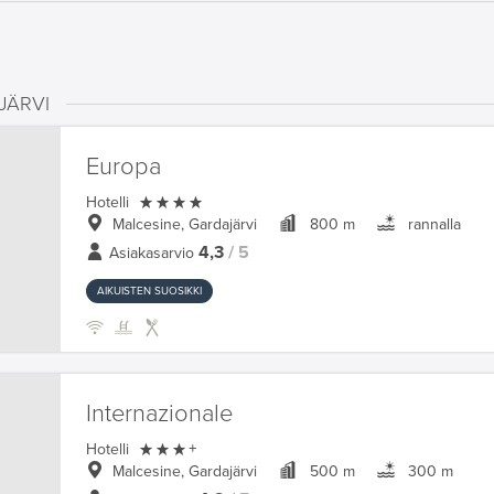
JÄRVI
Europa

Hotelli
Malcesine, Gardajärvi
800 m
rannalla
4,3
/ 5
Asiakasarvio
AIKUISTEN SUOSIKKI
Internazionale

Hotelli
+
Malcesine, Gardajärvi
500 m
300 m