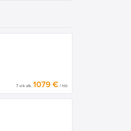
1079 €
7 vrk alk.
/ hlö