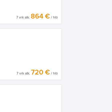
864 €
7 vrk alk.
/ hlö
720 €
7 vrk alk.
/ hlö