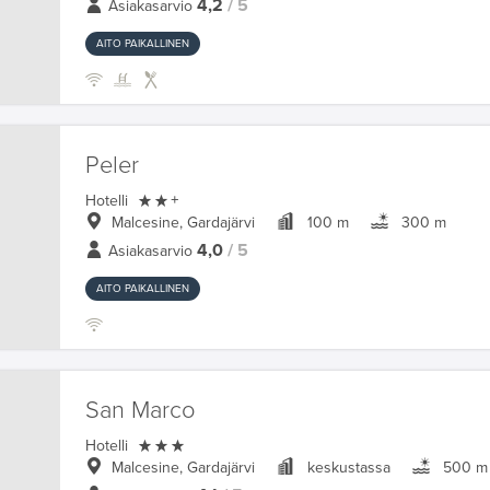
4,2
/ 5
Asiakasarvio
AITO PAIKALLINEN
Peler

Hotelli
+
Malcesine, Gardajärvi
100 m
300 m
4,0
/ 5
Asiakasarvio
AITO PAIKALLINEN
San Marco

Hotelli
Malcesine, Gardajärvi
keskustassa
500 m