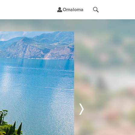
Omaloma
t