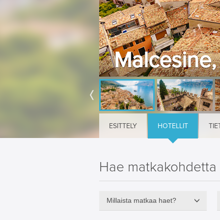
Malcesine, 
ESITTELY
HOTELLIT
TIE
Hae matkakohdetta
Millaista matkaa haet?