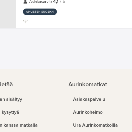
4,1
/ 5
Asiakasarvio
AIKUISTEN SUOSIKKI
ietää
Aurinkomatkat
an sisältyy
Asiakaspalvelu
 kysyttyä
Aurinkoheimo
n kanssa matkalla
Ura Aurinkomatkoilla