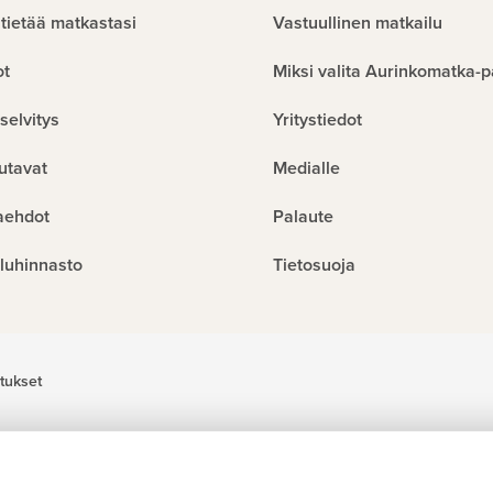
tietää matkastasi
Vastuullinen matkailu
ot
Miksi valita Aurinkomatka-p
selvitys
Yritystiedot
utavat
Medialle
aehdot
Palaute
luhinnasto
Tietosuoja
tukset