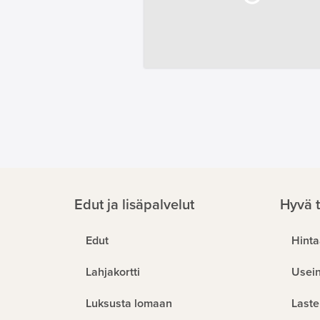
Edut ja lisäpalvelut
Hyvä t
Edut
Hinta
Lahjakortti
Usein
Luksusta lomaan
Laste