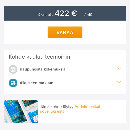
422 €
3 vrk alk.
/ hlö
VARAA
Kohde kuuluu teemoihin
Kaupungista kokemuksia
Aikuiseen makuun
Tämä kohde löytyy
Aurinkomatkat-
sovelluksesta