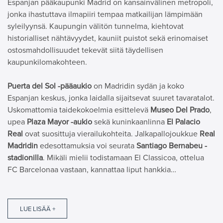
Espanjan pääkaupunki Madrid on kansainvälinen metropoli,
jonka ihastuttava ilmapiiri tempaa matkailijan lämpimään
syleilyynsä. Kaupungin välitön tunnelma, kiehtovat
historialliset nähtävyydet, kauniit puistot sekä erinomaiset
ostosmahdollisuudet tekevät siitä täydellisen
kaupunkilomakohteen.
Puerta del Sol -pääaukio
on Madridin sydän ja koko
Espanjan keskus, jonka laidalla sijaitsevat suuret tavaratalot.
Uskomattomia taidekokoelmia esittelevä
Museo Del Prado
,
upea
Plaza Mayor -aukio
sekä kuninkaanlinna
El Palacio
Real
ovat suosittuja vierailukohteita. Jalkapallojoukkue
Real
Madridin
edesottamuksia voi seurata
Santiago Bernabeu -
stadionilla
. Mikäli mielii todistamaan El Classicoa, ottelua
FC Barcelonaa vastaan, kannattaa liput hankkia…
LUE LISÄÄ +