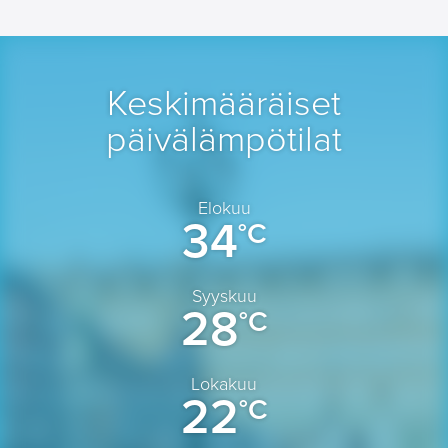
Keskimääräiset
päivälämpötilat
Elokuu
34
°C
Syyskuu
28
°C
Lokakuu
22
°C