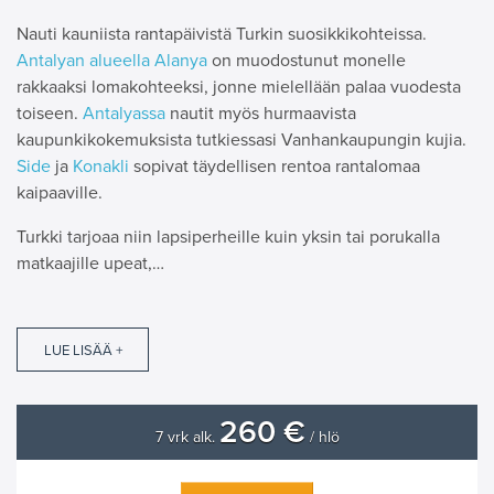
Nauti kauniista rantapäivistä Turkin suosikkikohteissa.
Antalyan alueella
Alanya
on muodostunut monelle
rakkaaksi lomakohteeksi, jonne mielellään palaa vuodesta
toiseen.
Antalyassa
nautit myös hurmaavista
kaupunkikokemuksista tutkiessasi Vanhankaupungin kujia.
Side
ja
Konakli
sopivat täydellisen rentoa rantalomaa
kaipaaville.
Turkki tarjoaa niin lapsiperheille kuin yksin tai porukalla
matkaajille upeat,…
LUE LISÄÄ +
260 €
7 vrk alk.
/ hlö