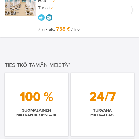
Hotellit
Turkki
PARASTA PERHEELLE
AIKUISEEN MAKUUN
758 €
7 vrk alk.
/ hlö
TIESITKÖ TÄMÄN MEISTÄ?
100 %
24/7
SUOMALAINEN
TURVANA
MATKANJÄRJESTÄJÄ
MATKALLASI