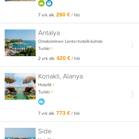
HYVÄÄN OLOON
AIKUISEEN MAKUUN
260 €
7 vrk alk.
/ hlö
Antalya
Omatoiminen
Lento+hotelli-kohde
Turkki
420 €
2 vrk alk.
/ hlö
Konakli, Alanya
Hotellit
Turkki
PARASTA PERHEELLE
773 €
7 vrk alk.
/ hlö
Side