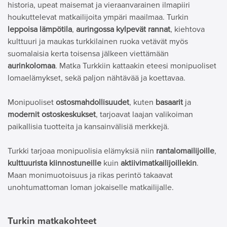
historia, upeat maisemat ja vieraanvarainen ilmapiiri
houkuttelevat matkailijoita ympäri maailmaa. Turkin
leppoisa lämpötila
,
auringossa kylpevät rannat
, kiehtova
kulttuuri ja maukas turkkilainen ruoka vetävät myös
suomalaisia kerta toisensa jälkeen viettämään
aurinkolomaa
. Matka Turkkiin kattaakin eteesi monipuoliset
lomaelämykset, sekä paljon nähtävää ja koettavaa.
Monipuoliset
ostosmahdollisuudet
, kuten
basaarit
ja
modernit ostoskeskukset
, tarjoavat laajan valikoiman
paikallisia tuotteita ja kansainvälisiä merkkejä.
Turkki tarjoaa monipuolisia elämyksiä niin
rantalomailijoille
,
kulttuurista kiinnostuneille
kuin
aktiivimatkailijoillekin
.
Maan monimuotoisuus ja rikas perintö takaavat
unohtumattoman loman jokaiselle matkailijalle.
Turkin matkakohteet