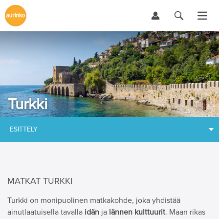
Turkki
ESITTELY
MATKAT TURKKI
Turkki on monipuolinen matkakohde, joka yhdistää
ainutlaatuisella tavalla
idän
ja
lännen kulttuurit
. Maan rikas