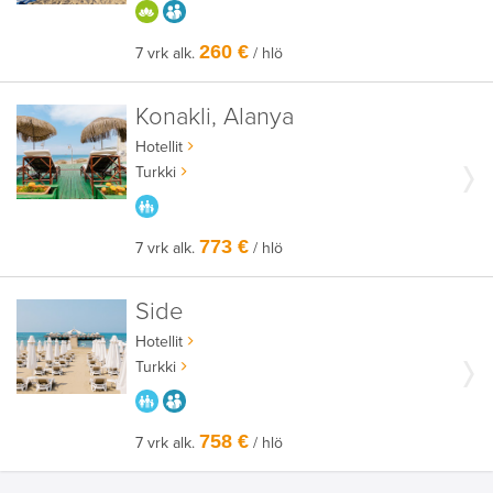
HYVÄÄN OLOON
AIKUISEEN MAKUUN
260 €
7 vrk alk.
/ hlö
Konakli, Alanya
Hotellit
Turkki
PARASTA PERHEELLE
773 €
7 vrk alk.
/ hlö
Side
Hotellit
Turkki
PARASTA PERHEELLE
AIKUISEEN MAKUUN
758 €
7 vrk alk.
/ hlö