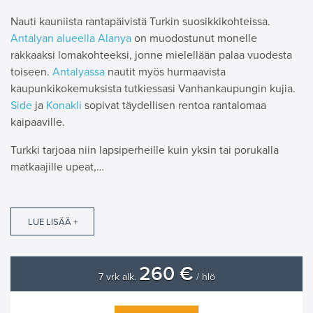
Nauti kauniista rantapäivistä Turkin suosikkikohteissa.
Antalyan alueella
Alanya
on muodostunut monelle
rakkaaksi lomakohteeksi, jonne mielellään palaa vuodesta
toiseen.
Antalyassa
nautit myös hurmaavista
kaupunkikokemuksista tutkiessasi Vanhankaupungin kujia.
Side
ja
Konakli
sopivat täydellisen rentoa rantalomaa
kaipaaville.
Turkki tarjoaa niin lapsiperheille kuin yksin tai porukalla
matkaajille upeat,…
LUE LISÄÄ +
260 €
7 vrk alk.
/ hlö