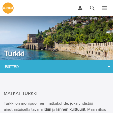
Turkki
ESITTELY
MATKAT TURKKI
Turkki on monipuolinen matkakohde, joka yhdistää
ainutlaatuisella tavalla
idän
ja
lännen kulttuurit
. Maan rikas