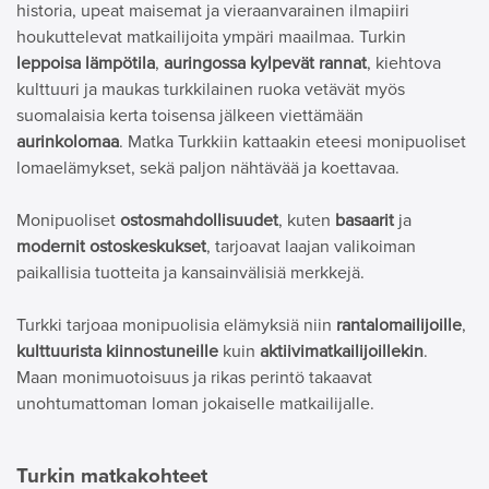
historia, upeat maisemat ja vieraanvarainen ilmapiiri
houkuttelevat matkailijoita ympäri maailmaa. Turkin
leppoisa lämpötila
,
auringossa kylpevät rannat
, kiehtova
kulttuuri ja maukas turkkilainen ruoka vetävät myös
suomalaisia kerta toisensa jälkeen viettämään
aurinkolomaa
. Matka Turkkiin kattaakin eteesi monipuoliset
lomaelämykset, sekä paljon nähtävää ja koettavaa.
Monipuoliset
ostosmahdollisuudet
, kuten
basaarit
ja
modernit ostoskeskukset
, tarjoavat laajan valikoiman
paikallisia tuotteita ja kansainvälisiä merkkejä.
Turkki tarjoaa monipuolisia elämyksiä niin
rantalomailijoille
,
kulttuurista kiinnostuneille
kuin
aktiivimatkailijoillekin
.
Maan monimuotoisuus ja rikas perintö takaavat
unohtumattoman loman jokaiselle matkailijalle.
Turkin matkakohteet