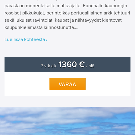
parastaan monenlaiselle matkaajalle. Funchalin kaupungin
rosoiset pikkukujat, perinteikäs portugalilainen arkkitehtuuri
sekä lukuisat ravintolat, kaupat ja nähtävyydet kiehtovat
kaupunkielämästä kiinnostunutta.…
Lue lisää kohteesta ›
1360 €
7 vrk alk.
/ hlö
VARAA