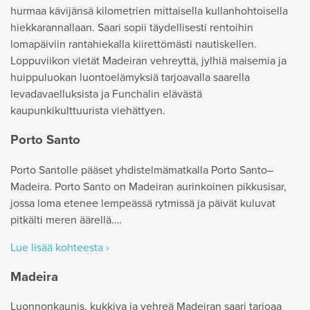
hurmaa kävijänsä kilometrien mittaisella kullanhohtoisella
hiekkarannallaan. Saari sopii täydellisesti rentoihin
lomapäiviin rantahiekalla kiirettömästi nautiskellen.
Loppuviikon vietät Madeiran vehreyttä, jylhiä maisemia ja
huippuluokan luontoelämyksiä tarjoavalla saarella
levadavaelluksista ja Funchalin elävästä
kaupunkikulttuurista viehättyen.
Porto Santo
Porto Santolle pääset yhdistelmämatkalla Porto Santo–
Madeira. Porto Santo on Madeiran aurinkoinen pikkusisar,
jossa loma etenee lempeässä rytmissä ja päivät kuluvat
pitkälti meren äärellä.…
Lue lisää kohteesta ›
Madeira
Luonnonkaunis, kukkiva ja vehreä Madeiran saari tarjoaa