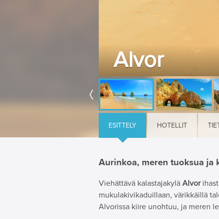
Alvor
ESITTELY
HOTELLIT
TIE
Aurinkoa, meren tuoksua ja k
Viehättävä kalastajakylä
Alvor
ihast
mukulakivikaduillaan, värikkäillä ta
Alvorissa kiire unohtuu, ja meren