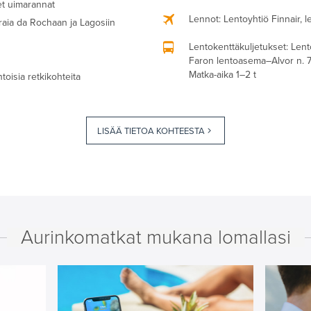
set uimarannat
Lennot
: Lentoyhtiö Finnair, 
raia da Rochaan ja Lagosiin
Lentokenttäkuljetukset
: Lent
Faron lentoasema–Alvor n. 
Matka-aika 1–2 t
toisia retkikohteita
LISÄÄ TIETOA KOHTEESTA
Aurinkomatkat mukana lomallasi