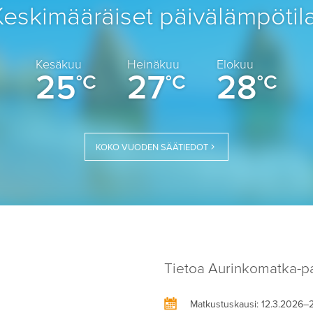
Keskimääräiset päivälämpötila
Kesäkuu
Heinäkuu
Elokuu
25
27
28
°C
°C
°C
KOKO VUODEN SÄÄTIEDOT
Tietoa Aurinkomatka-pa
Matkustuskausi
: 12.3.2026–