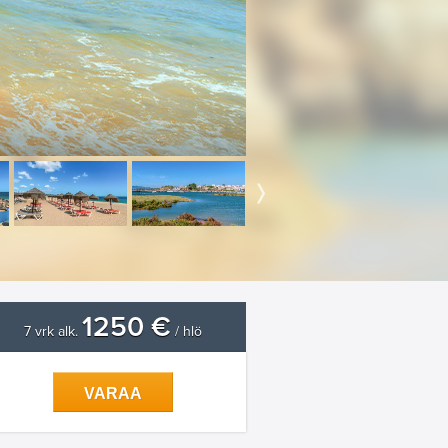
1250 €
7 vrk alk.
/ hlö
VARAA