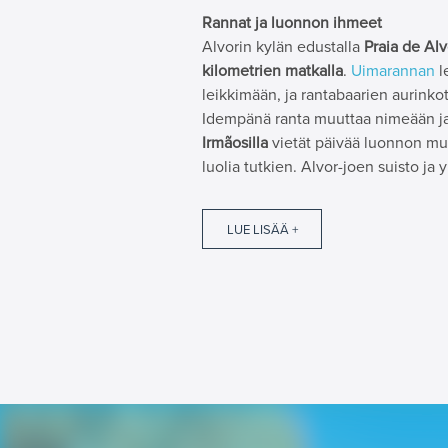
Rannat ja luonnon ihmeet
Alvorin kylän edustalla
Praia de Alv
kilometrien matkalla
.
Uimarannan
l
leikkimään, ja rantabaarien aurinko
Idempänä ranta muuttaa nimeään ja 
Irmãosilla
vietät päivää luonnon muo
luolia tutkien. Alvor-joen suisto j
LUE LISÄÄ +