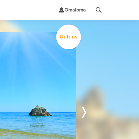
Omaloma
Uutuus
t