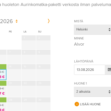
a huoleton Aurinkomatka-paketti verkosta ilman palveluma
 2026
MISTÄ
Helsinki
PE
LA
SU
1
2
MINNE
Alvor
7
8
9
LÄHTÖPÄIVÄ
14
15
16
5 €
8 €
HUONE 1
21
22
23
3 €
2 aikuista
7 €
28
29
30
LISÄÄ HUONE
6 €
8 €