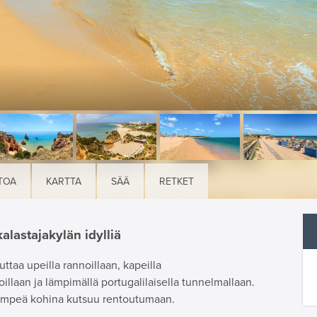
TOA
KARTTA
SÄÄ
RETKET
alastajakylän idylliä
uttaa upeilla rannoillaan, kapeilla
loillaan ja lämpimällä portugalilaisella tunnelmallaan.
 lempeä kohina kutsuu rentoutumaan.