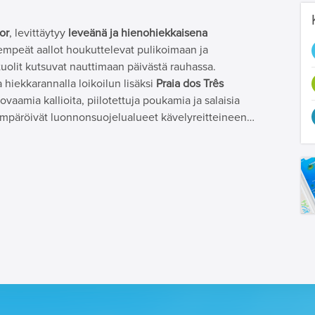
or
, levittäytyy
leveänä ja hienohiekkaisena
empeät aallot houkuttelevat pulikoimaan ja
tuolit kutsuvat nauttimaan päivästä rauhassa.
hiekkarannalla loikoilun lisäksi
Praia dos Três
vaamia kallioita, piilotettuja poukamia ja salaisia
a ympäröivät luonnonsuojelualueet kävelyreitteineen…