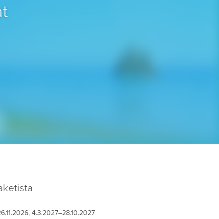
t
ketista
26.11.2026, 4.3.2027–28.10.2027