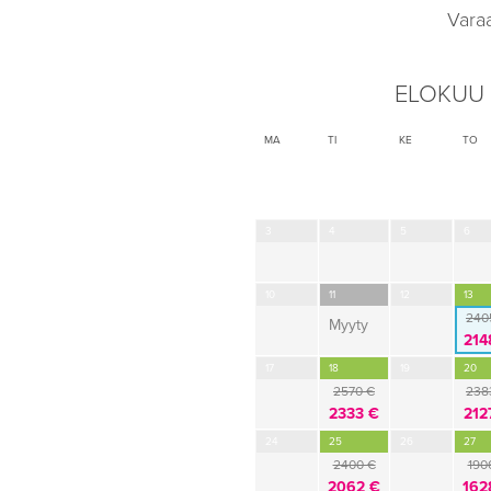
Vara
ELOKUU
MA
TI
KE
TO
3
4
5
6
10
11
12
13
240
Myyty
214
17
18
19
20
2570 €
238
2333 €
212
24
25
26
27
2400 €
190
2062 €
162