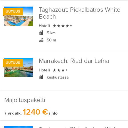
Taghazout:
Pickalbatros White
UUTUUS
Beach

Hotelli
+
5 km
50 m
Marrakech:
Riad dar Lefna
UUTUUS

Hotelli
+
keskustassa
Majoituspaketti
1240 €
7 vrk alk.
/ hlö