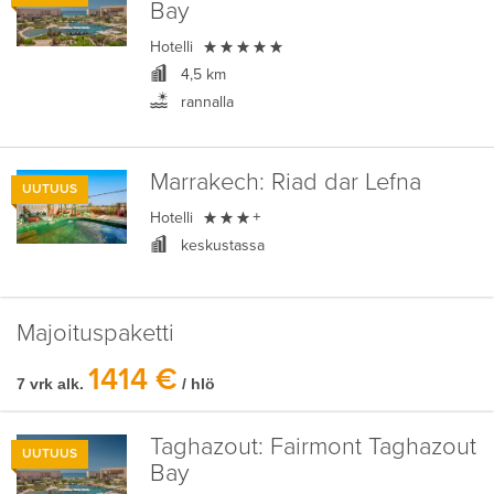
Bay

Hotelli
4,5 km
rannalla
Marrakech:
Riad dar Lefna
UUTUUS

Hotelli
+
keskustassa
Majoituspaketti
1414 €
7 vrk alk.
/ hlö
Taghazout:
Fairmont Taghazout
UUTUUS
Bay