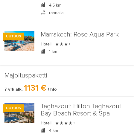
4,5 km
rannalla
Marrakech:
Rose Aqua Park
UUTUUS

Hotelli
+
1 km
Majoituspaketti
1131 €
7 vrk alk.
/ hlö
Taghazout:
Hilton Taghazout
UUTUUS
Bay Beach Resort & Spa

Hotelli
+
4 km