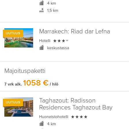
4 km
1,5 km
Marrakech:
Riad dar Lefna
UUTUUS

Hotelli
+
keskustassa
Majoituspaketti
1058 €
7 vrk alk.
/ hlö
Taghazout:
Radisson
UUTUUS
Residences Taghazout Bay

Huoneistohotelli
4 km