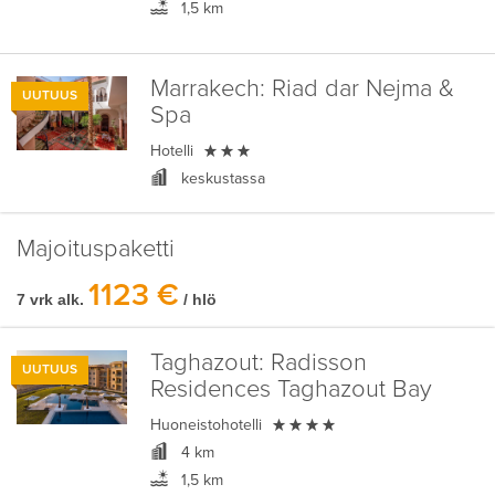
1,5 km
Marrakech:
Riad dar Nejma &
UUTUUS
Spa

Hotelli
keskustassa
Majoituspaketti
1123 €
7 vrk alk.
/ hlö
Taghazout:
Radisson
UUTUUS
Residences Taghazout Bay

Huoneistohotelli
4 km
1,5 km