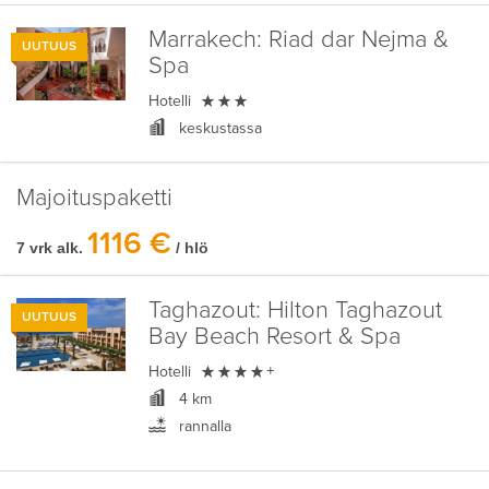
Marrakech:
Riad dar Nejma &
UUTUUS
Spa

Hotelli
keskustassa
Majoituspaketti
1116 €
7 vrk alk.
/ hlö
Taghazout:
Hilton Taghazout
UUTUUS
Bay Beach Resort & Spa

Hotelli
+
4 km
rannalla