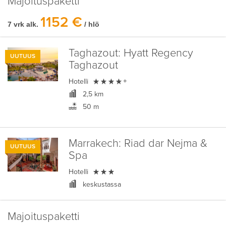
Majoituspaketti
1152 €
7 vrk alk.
/ hlö
Taghazout:
Hyatt Regency
UUTUUS
Taghazout

Hotelli
+
2,5 km
50 m
Marrakech:
Riad dar Nejma &
UUTUUS
Spa

Hotelli
keskustassa
Majoituspaketti