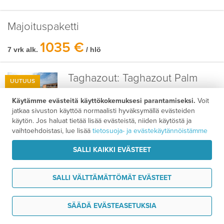
Majoituspaketti
1035 €
7 vrk alk.
/ hlö
Taghazout:
Taghazout Palm
UUTUUS

Hotelli
Käytämme evästeitä käyttökokemuksesi parantamiseksi.
Voit
5 km
jatkaa sivuston käyttöä normaalisti hyväksymällä evästeiden
200 m
käytön. Jos haluat tietää lisää evästeistä, niiden käytöstä ja
vaihtoehdoistasi, lue lisää
tietosuoja- ja evästekäytännöistämme
SALLI KAIKKI EVÄSTEET
Marrakech:
Rose Aqua Park
UUTUUS

Hotelli
+
SALLI VÄLTTÄMÄTTÖMÄT EVÄSTEET
1 km
Tarvitsen tukea
SÄÄDÄ EVÄSTEASETUKSIA