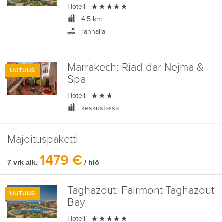

Hotelli
4,5 km
rannalla
Marrakech:
Riad dar Nejma &
UUTUUS
Spa

Hotelli
keskustassa
Majoituspaketti
1479 €
7 vrk alk.
/ hlö
Taghazout:
Fairmont Taghazout
UUTUUS
Bay

Hotelli