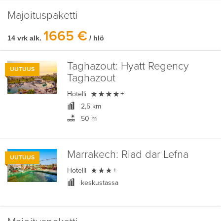
Majoituspaketti
1665 €
14 vrk alk.
/ hlö
Taghazout:
Hyatt Regency
UUTUUS
Taghazout

Hotelli
+
2,5 km
50 m
Marrakech:
Riad dar Lefna
UUTUUS

Hotelli
+
keskustassa