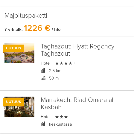
Majoituspaketti
1226 €
7 vrk alk.
/ hlö
Taghazout:
Hyatt Regency
UUTUUS
Taghazout

Hotelli
+
2,5 km
50 m
Marrakech:
Riad Omara al
UUTUUS
Kasbah

Hotelli
keskustassa