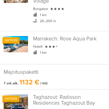
Village

Bungalow
1 km
20–200 m
Marrakech:
Rose Aqua Park
UUTUUS

Hotelli
+
1 km
Majoituspaketti
1132 €
7 vrk alk.
/ hlö
Taghazout:
Radisson
UUTUUS
Residences Taghazout Bay