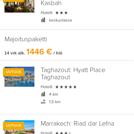
Kasbah

Hotelli
keskustassa
Majoituspaketti
1446 €
14 vrk alk.
/ hlö
Taghazout:
Hyatt Place
UUTUUS
Taghazout

Hotelli
4 km
1,5 km
Marrakech:
Riad dar Lefna
UUTUUS

Hotelli
+