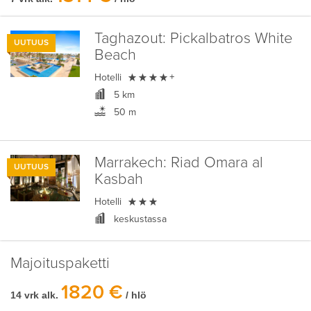
Taghazout:
Pickalbatros White
UUTUUS
Beach

Hotelli
+
5 km
50 m
Marrakech:
Riad Omara al
UUTUUS
Kasbah

Hotelli
keskustassa
Majoituspaketti
1820 €
14 vrk alk.
/ hlö