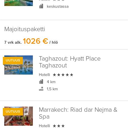
keskustassa
Majoituspaketti
1026 €
7 vrk alk.
/ hlö
Taghazout:
Hyatt Place
UUTUUS
Taghazout

Hotelli
4 km
1,5 km
Marrakech:
Riad dar Nejma &
UUTUUS
Spa

Hotelli