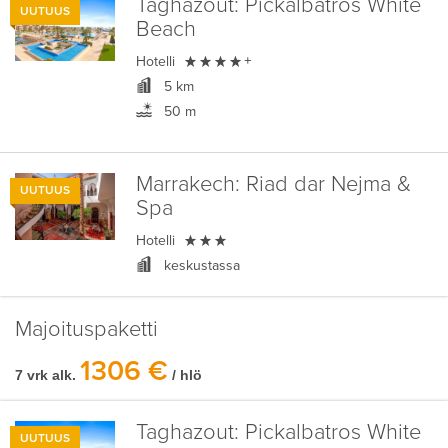
Taghazout:
Pickalbatros White
UUTUUS
Beach

Hotelli
+
5 km
50 m
Marrakech:
Riad dar Nejma &
UUTUUS
Spa

Hotelli
keskustassa
Majoituspaketti
1306 €
7 vrk alk.
/ hlö
Taghazout:
Pickalbatros White
UUTUUS