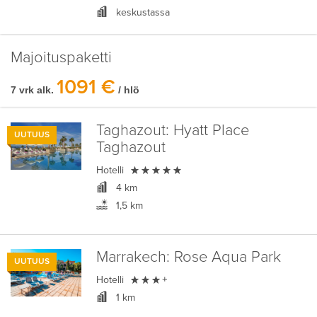
keskustassa
Majoituspaketti
1091 €
7 vrk alk.
/ hlö
Taghazout:
Hyatt Place
UUTUUS
Taghazout

Hotelli
4 km
1,5 km
Marrakech:
Rose Aqua Park
UUTUUS

Hotelli
+
1 km