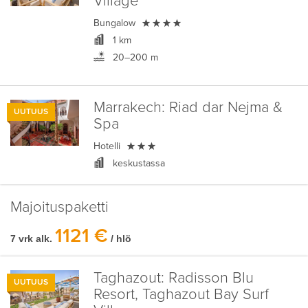
Village

Bungalow
1 km
20–200 m
Marrakech:
Riad dar Nejma &
UUTUUS
Spa

Hotelli
keskustassa
Majoituspaketti
1121 €
7 vrk alk.
/ hlö
Taghazout:
Radisson Blu
UUTUUS
Resort, Taghazout Bay Surf