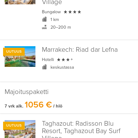
Village

Bungalow
1 km
20–200 m
Marrakech:
Riad dar Lefna
UUTUUS

Hotelli
+
keskustassa
Majoituspaketti
1056 €
7 vrk alk.
/ hlö
Taghazout:
Radisson Blu
UUTUUS
Resort, Taghazout Bay Surf