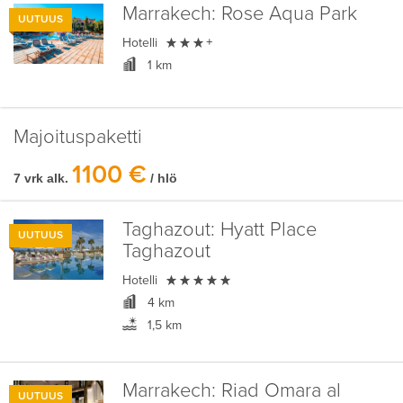
Marrakech:
Rose Aqua Park
UUTUUS

Hotelli
+
1 km
Majoituspaketti
1100 €
7 vrk alk.
/ hlö
Taghazout:
Hyatt Place
UUTUUS
Taghazout

Hotelli
4 km
1,5 km
Marrakech:
Riad Omara al
UUTUUS