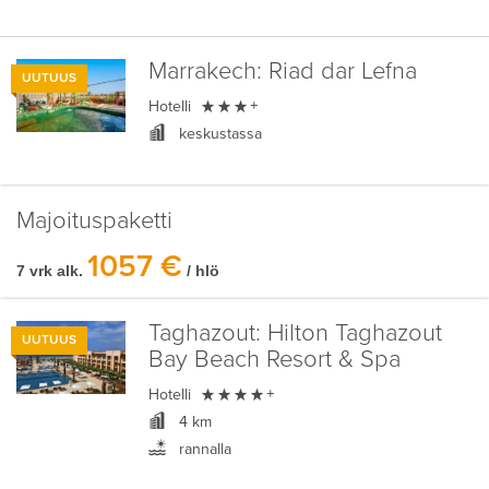
Marrakech:
Riad dar Lefna
UUTUUS

Hotelli
+
keskustassa
Majoituspaketti
1057 €
7 vrk alk.
/ hlö
Taghazout:
Hilton Taghazout
UUTUUS
Bay Beach Resort & Spa

Hotelli
+
4 km
rannalla