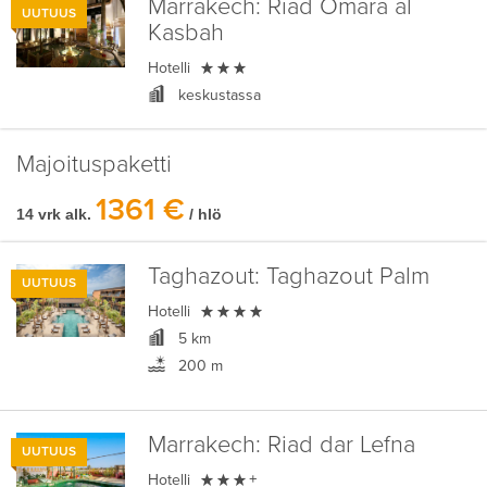
Marrakech:
Riad Omara al
UUTUUS
Kasbah

Hotelli
keskustassa
Majoituspaketti
1361 €
14 vrk alk.
/ hlö
Taghazout:
Taghazout Palm
UUTUUS

Hotelli
5 km
200 m
Marrakech:
Riad dar Lefna
UUTUUS

Hotelli
+