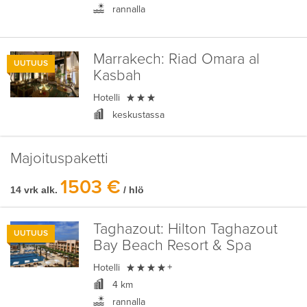
rannalla
Marrakech:
Riad Omara al
UUTUUS
Kasbah

Hotelli
keskustassa
Majoituspaketti
1503 €
14 vrk alk.
/ hlö
Taghazout:
Hilton Taghazout
UUTUUS
Bay Beach Resort & Spa

Hotelli
+
4 km
rannalla