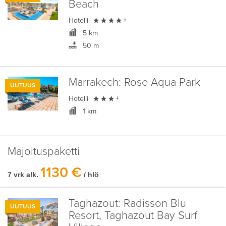
Beach

Hotelli
+
5 km
50 m
Marrakech:
Rose Aqua Park
UUTUUS

Hotelli
+
1 km
Majoituspaketti
1130 €
7 vrk alk.
/ hlö
Taghazout:
Radisson Blu
UUTUUS
Resort, Taghazout Bay Surf