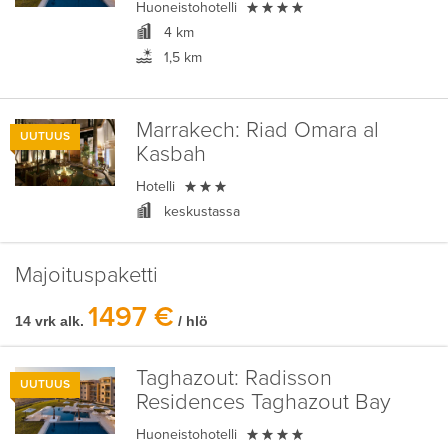

Huoneistohotelli
4 km
1,5 km
Marrakech:
Riad Omara al
UUTUUS
Kasbah

Hotelli
keskustassa
Majoituspaketti
1497 €
14 vrk alk.
/ hlö
Taghazout:
Radisson
UUTUUS
Residences Taghazout Bay

Huoneistohotelli