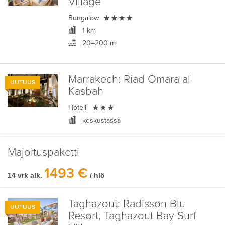
Village

Bungalow
1 km
20–200 m
Marrakech:
Riad Omara al
UUTUUS
Kasbah

Hotelli
keskustassa
Majoituspaketti
1493 €
14 vrk alk.
/ hlö
Taghazout:
Radisson Blu
UUTUUS
Resort, Taghazout Bay Surf