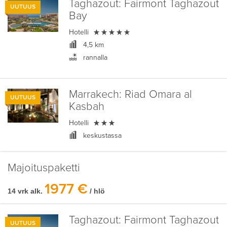
Taghazout:
Fairmont Taghazout
UUTUUS
Bay

Hotelli
4,5 km
rannalla
Marrakech:
Riad Omara al
UUTUUS
Kasbah

Hotelli
keskustassa
Majoituspaketti
1977 €
14 vrk alk.
/ hlö
Taghazout:
Fairmont Taghazout
UUTUUS