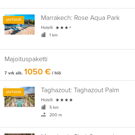
Marrakech:
Rose Aqua Park
UUTUUS

Hotelli
+
1 km
Majoituspaketti
1050 €
7 vrk alk.
/ hlö
Taghazout:
Taghazout Palm
UUTUUS

Hotelli
5 km
200 m