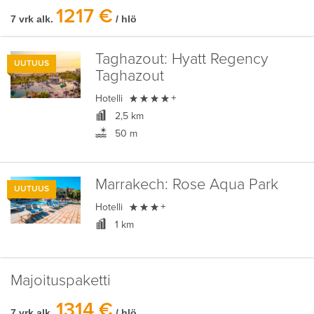
1217 €
7 vrk alk.
/ hlö
Taghazout:
Hyatt Regency
UUTUUS
Taghazout

Hotelli
+
2,5 km
50 m
Marrakech:
Rose Aqua Park
UUTUUS

Hotelli
+
1 km
Majoituspaketti
1314 €
7 vrk alk.
/ hlö