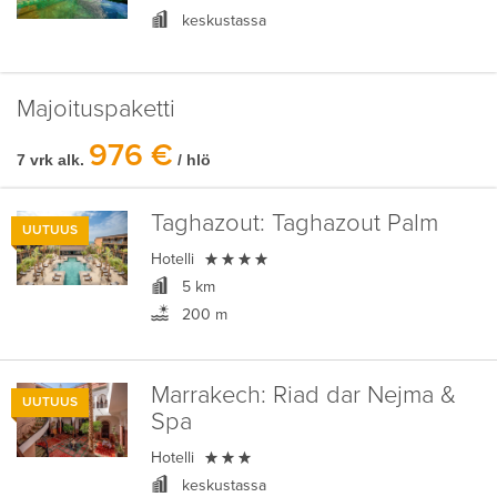
keskustassa
Majoituspaketti
976 €
7 vrk alk.
/ hlö
Taghazout:
Taghazout Palm
UUTUUS

Hotelli
5 km
200 m
Marrakech:
Riad dar Nejma &
UUTUUS
Spa

Hotelli
keskustassa