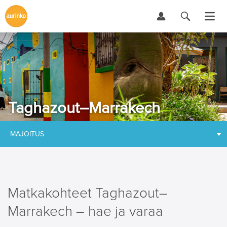
Taghazout–Marrakech
MAJOITUS
Matkakohteet Taghazout–
Marrakech – hae ja varaa