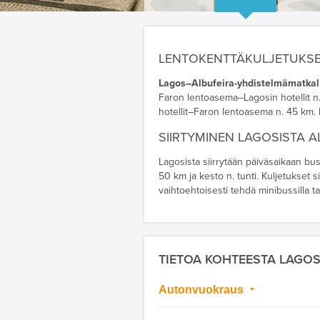
LENTOKENTTÄKULJETUKS
Lagos–Albufeira-yhdistelmämatkall
Faron lentoasema–Lagosin hotellit n.
hotellit–Faron lentoasema n. 45 km. 
SIIRTYMINEN LAGOSISTA 
Lagosista siirrytään päiväsaikaan bus
50 km ja kesto n. tunti. Kuljetukset 
vaihtoehtoisesti tehdä minibussilla t
TIETOA KOHTEESTA LAGO
Autonvuokraus