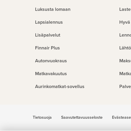
Luksusta lomaan
Laste
Lapsialennus
Hyvä 
Lisäpalvelut
Lenn
Finnair Plus
Lähtö
Autonvuokraus
Maks
Matkavakuutus
Matk
Aurinkomatkat-sovellus
Palve
Tietosuoja
Saavutettavuusseloste
Evästease