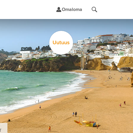
Omaloma
Uutuus
t
T