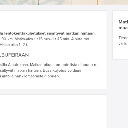
Matk
ET
maa
a lentokenttäkuljetukset sisältyvät matkan hintaan.
Tiedo
 90 km. Matka-aika 1 t 15 min–1 t 45 min. Albufeiran
välil
Matka-aika 1–2 t.
ALBUFEIRAAN
silla Albufeiraan. Matkan pituus on hotellista riippuen n.
sisältyvät matkan hintaan. Bussikuljetus voidaan
ai autolla henkilömäärästä riippuen.
S