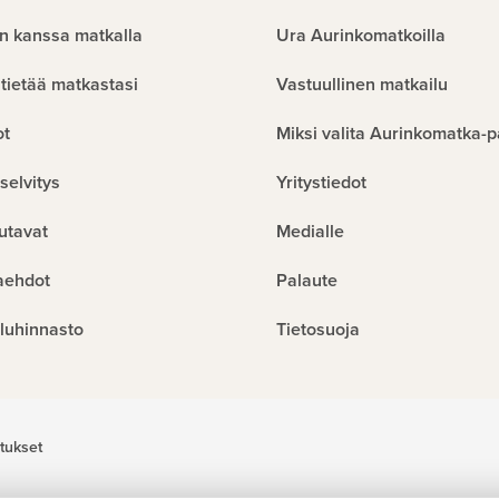
n kanssa matkalla
Ura Aurinkomatkoilla
tietää matkastasi
Vastuullinen matkailu
ot
Miksi valita Aurinkomatka-p
selvitys
Yritystiedot
utavat
Medialle
aehdot
Palaute
luhinnasto
Tietosuoja
tukset