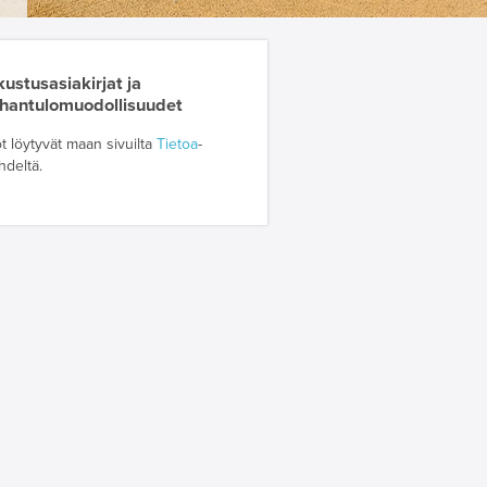
ustusasiakirjat ja
hantulomuodollisuudet
t löytyvät maan sivuilta
Tietoa
-
ehdeltä.