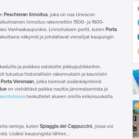
on
Peschieran linnoitus
, joka on osa Unescon
sikulmainen linnoitus rakennettiin 1500- ja 1600-
 koko Vanhaakaupunkia.
Linnoituksen portit, kuten
Porta
vaikuttavia näkymiä ja johdattavat vierailijat kaupungin
duilla ja poikkea ostoksille pikkuputiikkeihin.
 tutustua historiallisiin rakennuksiin ja kauniisiin
a
Porta Veronaan
, jotka toimivat sisäänkäynteinä
lue
on viehättävä paikka nauttia järvimaisemista ja
avintoloissa
herkuttelet alueen omilla erikoisuuksilla
ita rantoja, kuten
Spiaggia dei Cappuccini
, jossa voi
stä.
Lisäksi kaupungista lähtee…