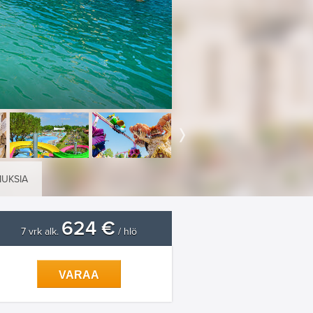
MUKSIA
624 €
7 vrk alk.
/ hlö
VARAA