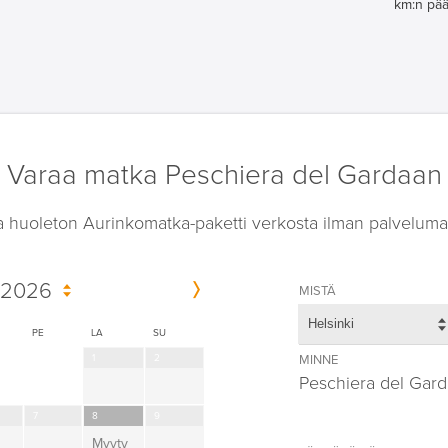
km:n pää
Varaa matka Peschiera del Gardaan
a huoleton Aurinkomatka-paketti verkosta ilman palveluma
 2026
MISTÄ
Helsinki
PE
LA
SU
1
2
MINNE
Peschiera del Gard
7
8
9
Myyty