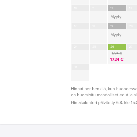
10
11
12
13
Myyty
17
18
19
20
Myyty
24
25
26
27
1774 €
1724 €
31
Hinnat per henkilö, kun huoneessa
on huomioitu mahdolliset edut ja a
Hintakalenteri päivitetty 6.8. klo 15