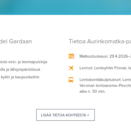
 del Gardaan
Tietoa Aurinkomatka-pa
Matkustuskausi
: 29.4.2026–
ivia vesi- ja teemapuistoja
Lennot
: Lentoyhtiö Finnair, l
ella ja lähiympäristössä
 kyliin ja kaupunkeihin
Lentokenttäkuljetukset
: Lent
Veronan lentoasema–Peschier
aika n. 30 min.
LISÄÄ TIETOA KOHTEESTA