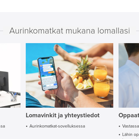
Aurinkomatkat mukana lomallasi
Lomavinkit ja yhteystiedot
Oppaa
ssa
Aurinkomatkat-sovelluksessa
Vastassa
Lähin o