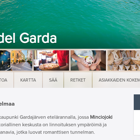
del Garda
TOA
KARTTA
SÄÄ
RETKET
ASIAKKAIDEN KOKE
elmaa
kaupunki Gardajärven etelärannalla, jossa
Minciojoki
toriallinen keskusta on linnoituksen ympäröimä ja
kanavia, jotka luovat romanttisen tunnelman.