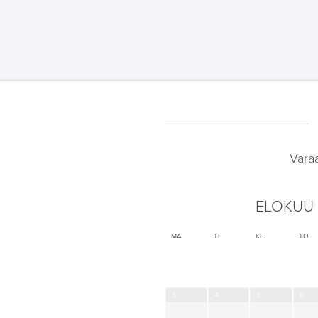
Vara
ELOKUU
MA
TI
KE
TO
3
4
5
6