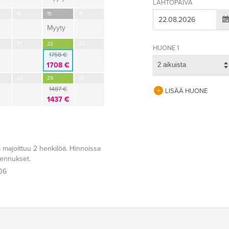
LÄHTÖPÄIVÄ
14
15
16
Myyty
21
22
23
HUONE 1
1758 €
1708 €
2 aikuista
28
29
30
1487 €
LISÄÄ HUONE
1437 €
 majoittuu 2 henkilöä. Hinnoissa
lennukset.
:06