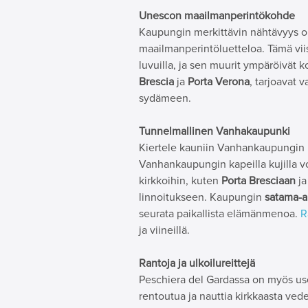
Unescon maailmanperintökohde
Kaupungin merkittävin nähtävyys 
maailmanperintöluetteloa.
Tämä vii
luvuilla, ja sen muurit ympäröivät
Brescia
ja
Porta Verona
, tarjoavat 
sydämeen.
Tunnelmallinen Vanhakaupunki
Kiertele kauniin Vanhankaupungin ka
Vanhankaupungin kapeilla kujilla voit
kirkkoihin, kuten
Porta Bresciaan
j
linnoitukseen. Kaupungin
satama-a
seurata paikallista elämänmenoa.
R
ja viineillä.
Rantoja ja ulkoilureittejä
Peschiera del Gardassa on myös use
rentoutua ja nauttia kirkkaasta vede