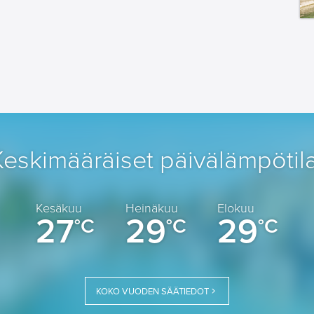
Keskimääräiset päivälämpötila
Kesäkuu
Heinäkuu
Elokuu
27
29
29
°C
°C
°C
KOKO VUODEN SÄÄTIEDOT