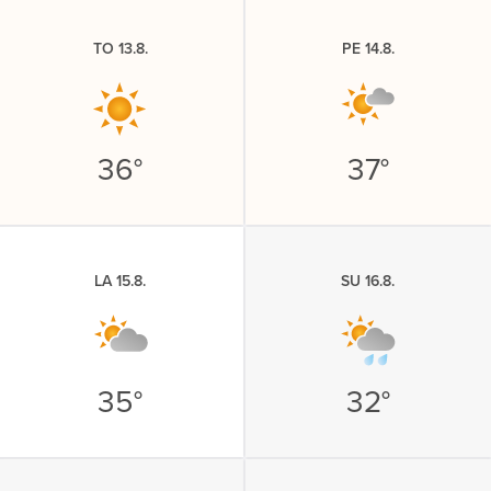
TO 13.8.
PE 14.8.
36°
37°
LA 15.8.
SU 16.8.
35°
32°