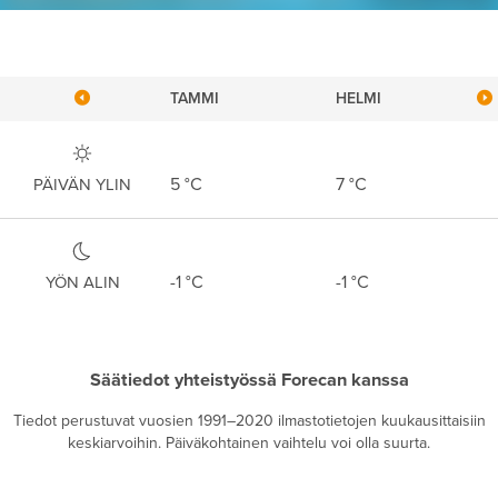
TAMMI
HELMI
5
°C
7
°C
PÄIVÄN YLIN
-1
°C
-1
°C
YÖN ALIN
Säätiedot yhteistyössä Forecan kanssa
Tiedot perustuvat vuosien 1991–2020 ilmastotietojen kuukausittaisiin
keskiarvoihin. Päiväkohtainen vaihtelu voi olla suurta.