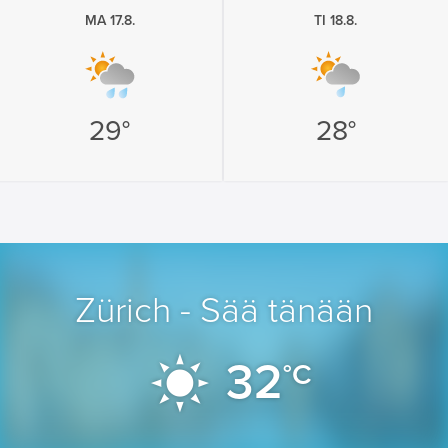
MA 17.8.
TI 18.8.
29°
28°
Zürich - Sää tänään
32
°C