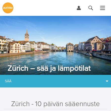
Zürich – sää ja lämpötilat
SÄÄ
Zürich - 10 päivän sääennuste