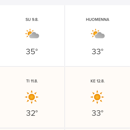
SU 9.8.
HUOMENNA
35°
33°
TI 11.8.
KE 12.8.
32°
33°