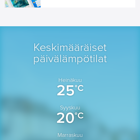
Keskimääräiset
päivälämpötilat
Heinäkuu
25
°C
Syyskuu
20
°C
Marraskuu