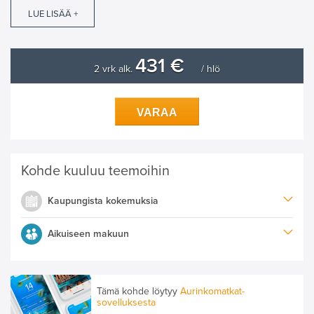
LUE LISÄÄ +
431 €
2 vrk alk.
/ hlö
VARAA
Kohde kuuluu teemoihin
Kaupungista kokemuksia
Aikuiseen makuun
Tämä kohde löytyy
Aurinkomatkat-
sovelluksesta