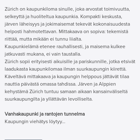
Zürich on kaupunkiloma sinulle, joka arvostat toimivuutta,
selkeyttä ja huoliteltua kaupunkia. Kompakti keskusta,
järven läheisyys ja jokimaisemat tekevät kokonaisuudesta
helposti hahmotettavan. Mittakaava on sopiva: tekemistä
riittää, mutta mikään ei tunnu liialta.
Kaupunkielämä etenee rauhallisesti, ja maisema kulkee
jatkuvasti mukana, ei vain taustalla.
Zürich sopii erityisesti aikuisille ja pariskunnille, jotka etsivät
laadukasta kaupunkilomaa ilman suurkaupungin kiirettä.
Käveltävä mittakaava ja kaupungin helppous jättävät tilaa
nauttia päivästä omassa tahdissa. Järven ja Alppien
kehystämä Zürich tuntuu samaan aikaan kansainväliseltä
suurkaupungilta ja yllättävän levolliselta.
Vanhakaupunki ja rantojen tunnelma
Kaupungin viehätys löytyy…