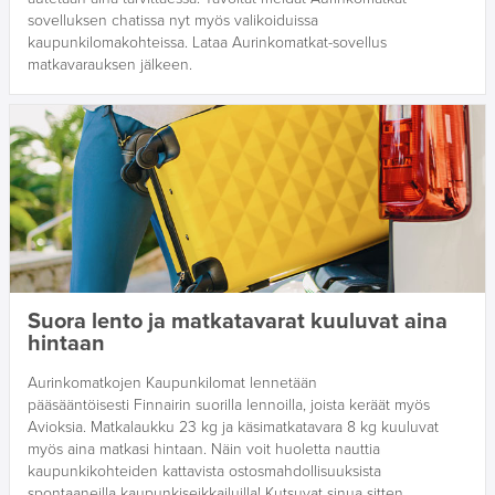
sovelluksen chatissa nyt myös valikoiduissa
kaupunkilomakohteissa. Lataa Aurinkomatkat-sovellus
matkavarauksen jälkeen.
Suora lento ja matkatavarat kuuluvat aina
hintaan
Aurinkomatkojen Kaupunkilomat lennetään
pääsääntöisesti Finnairin suorilla lennoilla, joista keräät myös
Avioksia. Matkalaukku 23 kg ja käsimatkatavara 8 kg kuuluvat
myös aina matkasi hintaan. Näin voit huoletta nauttia
kaupunkikohteiden kattavista ostosmahdollisuuksista
spontaaneilla kaupunkiseikkailuilla! Kutsuvat sinua sitten