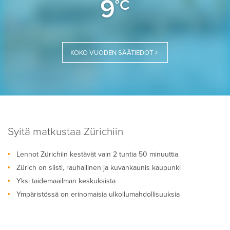
9
°C
KOKO VUODEN SÄÄTIEDOT
Syitä matkustaa Zürichiin
Lennot Zürichiin kestävät vain 2 tuntia 50 minuuttia
Zürich on siisti, rauhallinen ja kuvankaunis kaupunki
Yksi taidemaailman keskuksista
Ympäristössä on erinomaisia ulkoilumahdollisuuksia