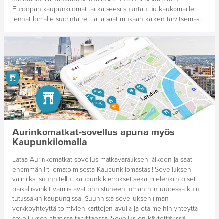
Euroopan kaupunkilomat tai katseesi suuntautuu kaukomaille,
lennät lomalle suorinta reittiä ja saat mukaan kaiken tarvitsemasi.
Aurinkomatkat-sovellus apuna myös
Kaupunkilomalla
Lataa Aurinkomatkat-sovellus matkavarauksen jälkeen ja saat
enemmän irti omatoimisesta Kaupunkilomastasi! Sovelluksen
valmiiksi suunnitellut kaupunkikierrokset sekä mielenkiintoiset
paikallisvinkit varmistavat onnistuneen loman niin uudessa kuin
tutussakin kaupungissa. Suunnista sovelluksen ilman
verkkoyhteyttä toimivien karttojen avulla ja ota meihin yhteyttä
sovelluksen chatissa tarvittaessa. Sovellus on käytettävissä