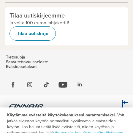
Tilaa uutiskirjeemme
ja voita 100 euron lahjakortti!
Tilaa uutiskirje
Tietosuoja
Saavutettavuusseloste
Evästeasetukset
Käytämme evästeitä käyttökokemuksesi parantamiseksi.
Voit
jatkaa sivuston käyttöä normaalisti hyväksymällä evästeiden
käytön. Jos haluat tietää lisää evästeistä, niiden käytöstä ja
vaihtoehdoistasi, lue lisää
tietosuoja- ja evästekäytännöistämme