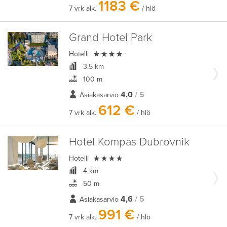
1183 €
7 vrk alk.
/ hlö
Grand Hotel Park

Hotelli
-
3,5 km
100 m
4,0
/ 5
Asiakasarvio
612 €
7 vrk alk.
/ hlö
Hotel Kompas Dubrovnik

Hotelli
4 km
50 m
4,6
/ 5
Asiakasarvio
991 €
7 vrk alk.
/ hlö