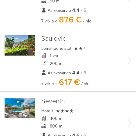
50 m
4,4
/ 5
Asiakasarvio
876 €
7 vrk alk.
/ hlö
Saulovic

Lomahuoneistot
+
1 km
200 m
4,4
/ 5
Asiakasarvio
617 €
7 vrk alk.
/ hlö
Seventh

Hotelli
400 m
800 m
4,6
/ 5
Asiakasarvio