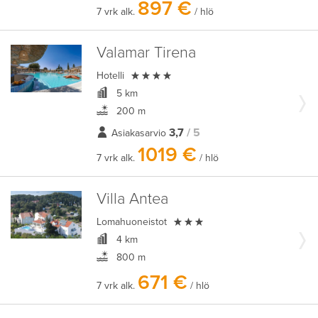
897 €
7 vrk alk.
/ hlö
Valamar Tirena

Hotelli
5 km
200 m
3,7
/ 5
Asiakasarvio
1019 €
7 vrk alk.
/ hlö
Villa Antea

Lomahuoneistot
4 km
800 m
671 €
7 vrk alk.
/ hlö