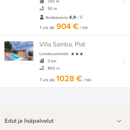
700 m
50 m
4,9
/ 5
Asiakasarvio
904 €
7 vrk alk.
/ hlö
Villa Samba, Plat

Lomahuoneistot
3 km
800 m
1028 €
7 vrk alk.
/ hlö
Edut ja lisäpalvelut