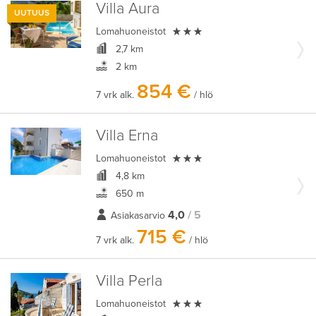
Villa Aura
UUTUUS

Lomahuoneistot
2,7 km
2 km
854 €
7 vrk alk.
/ hlö
Villa Erna

Lomahuoneistot
4,8 km
650 m
4,0
/ 5
Asiakasarvio
715 €
7 vrk alk.
/ hlö
Villa Perla

Lomahuoneistot