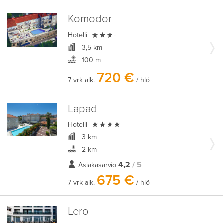
Komodor

Hotelli
-
3,5 km
100 m
720 €
7 vrk alk.
/ hlö
Lapad

Hotelli
3 km
2 km
4,2
/ 5
Asiakasarvio
675 €
7 vrk alk.
/ hlö
Lero