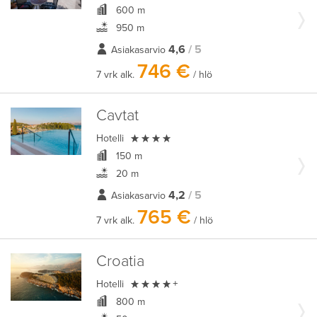
600 m
950 m
4,6
/ 5
Asiakasarvio
746 €
7 vrk alk.
/ hlö
Cavtat

Hotelli
150 m
20 m
4,2
/ 5
Asiakasarvio
765 €
7 vrk alk.
/ hlö
Croatia

Hotelli
+
800 m