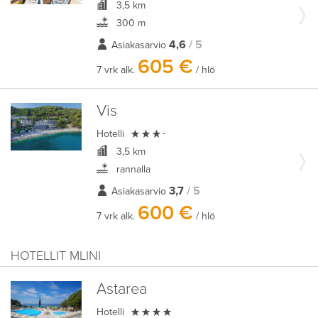
3,5 km
300 m
4,6
/ 5
Asiakasarvio
605 €
7 vrk alk.
/ hlö
Vis

Hotelli
-
3,5 km
rannalla
3,7
/ 5
Asiakasarvio
600 €
7 vrk alk.
/ hlö
HOTELLIT MLINI
Astarea

Hotelli