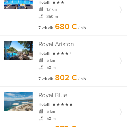

Hotelli
+
1,7 km
350 m
680 €
7 vrk alk.
/ hlö
Royal Ariston

Hotelli
+
5 km
50 m
802 €
7 vrk alk.
/ hlö
Royal Blue

Hotelli
5 km
50 m