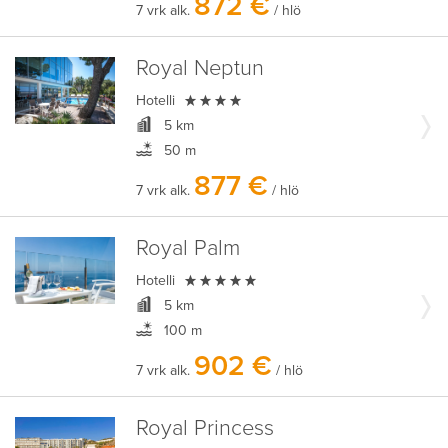
872 €
7 vrk alk.
/ hlö
Royal Neptun

Hotelli
5 km
50 m
877 €
7 vrk alk.
/ hlö
Royal Palm

Hotelli
5 km
100 m
902 €
7 vrk alk.
/ hlö
Royal Princess