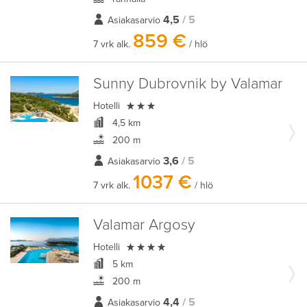
4,5
/ 5
Asiakasarvio
859 €
7 vrk alk.
/ hlö
Sunny Dubrovnik by Valamar

Hotelli
4,5 km
200 m
3,6
/ 5
Asiakasarvio
1037 €
7 vrk alk.
/ hlö
Valamar Argosy

Hotelli
5 km
200 m
4,4
/ 5
Asiakasarvio