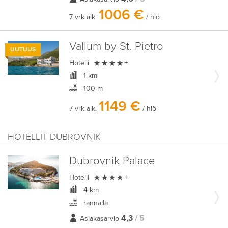
1006 €
7 vrk alk.
/ hlö
Vallum by St. Pietro
UUTUUS

Hotelli
+
1 km
100 m
1149 €
7 vrk alk.
/ hlö
HOTELLIT DUBROVNIK
Dubrovnik Palace

Hotelli
+
4 km
rannalla
4,3
/ 5
Asiakasarvio