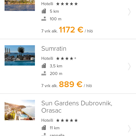

Hotelli
5 km
100 m
1172 €
7 vrk alk.
/ hlö
Sumratin

Hotelli
+
3,5 km
200 m
889 €
7 vrk alk.
/ hlö
Sun Gardens Dubrovnik,
Orasac

Hotelli
11 km
rannalla