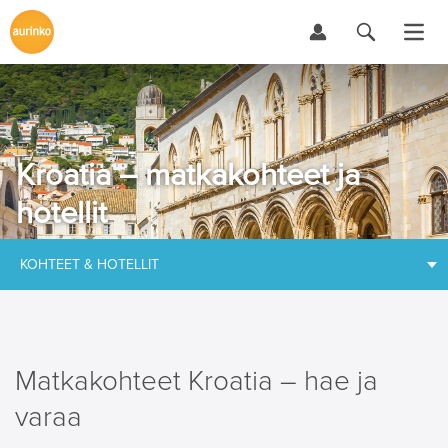
Kroatia – matkakohteet ja
hotellit
KOHTEET & HOTELLIT
Matkakohteet Kroatia – hae ja
varaa