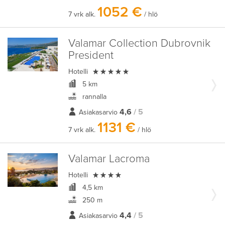
1052 €
7 vrk alk.
/ hlö
Valamar Collection Dubrovnik
President

Hotelli
5 km
rannalla
4,6
/ 5
Asiakasarvio
1131 €
7 vrk alk.
/ hlö
Valamar Lacroma

Hotelli
4,5 km
250 m
4,4
/ 5
Asiakasarvio