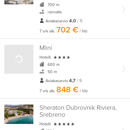
700 m
rannalla
4,0
/ 5
Asiakasarvio
702 €
7 vrk alk.
/ hlö
Mlini

Hotelli
600 m
50 m
4,7
/ 5
Asiakasarvio
848 €
7 vrk alk.
/ hlö
Sheraton Dubrovnik Riviera,
Srebreno

Hotelli