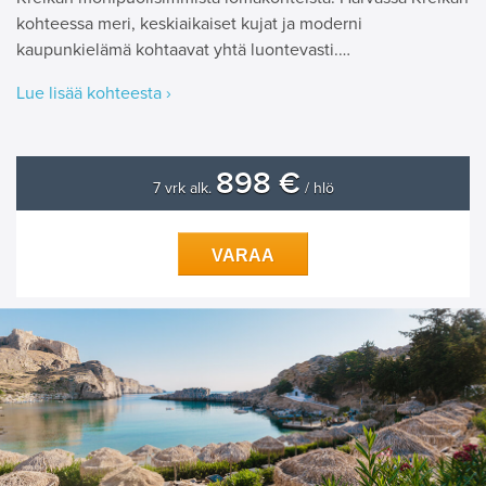
kohteessa meri, keskiaikaiset kujat ja moderni
kaupunkielämä kohtaavat yhtä luontevasti.…
Lue lisää kohteesta ›
898 €
7 vrk alk.
/ hlö
VARAA