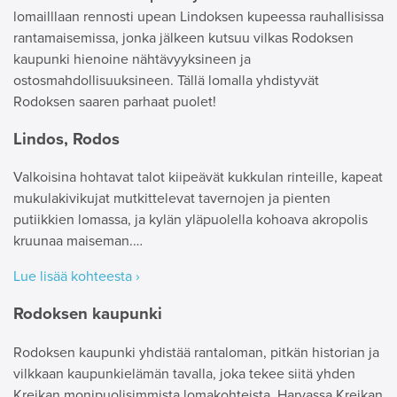
lomailllaan rennosti upean Lindoksen kupeessa rauhallisissa
rantamaisemissa, jonka jälkeen kutsuu vilkas Rodoksen
kaupunki hienoine nähtävyyksineen ja
ostosmahdollisuuksineen. Tällä lomalla yhdistyvät
Rodoksen saaren parhaat puolet!
Lindos, Rodos
Valkoisina hohtavat talot kiipeävät kukkulan rinteille, kapeat
mukulakivikujat mutkittelevat tavernojen ja pienten
putiikkien lomassa, ja kylän yläpuolella kohoava akropolis
kruunaa maiseman.…
Lue lisää kohteesta ›
Rodoksen kaupunki
Rodoksen kaupunki yhdistää rantaloman, pitkän historian ja
vilkkaan kaupunkielämän tavalla, joka tekee siitä yhden
Kreikan monipuolisimmista lomakohteista. Harvassa Kreikan