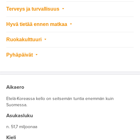
Terveys ja turvallisuus
Hyvä tietää ennen matkaa
Ruokakulttuuri
Pyhäpäivät
Aikaero
Etelä-Koreassa kello on seitsemän tuntia enemmän kuin
Suomessa.
Asukasluku
n. 51,7 miljoonaa
Kieli