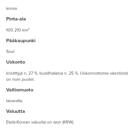
korea
Pinta-ala
100 210 km²
Pääkaupunki
Soul
Uskonto
kristittyjä n. 27 %, buddhalaisia n. 25 %. Uskonnottomia väestöstä
on noin puolet.
Valtiomuoto
tasavalta
Valuutta
Etelä-Korean valuutta on won (KRW).