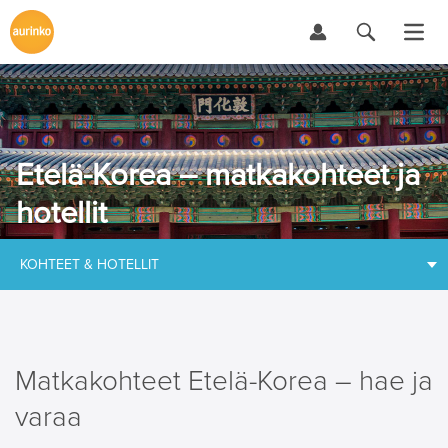
Etelä-Korea – matkakohteet ja
hotellit
KOHTEET & HOTELLIT
Matkakohteet Etelä-Korea – hae ja
varaa