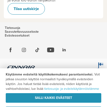
ja voita 100 euron lahjakortti!
Tilaa uutiskirje
Tietosuoja
Saavutettavuusseloste
Evästeasetukset
Käytämme evästeitä käyttökokemuksesi parantamiseksi.
Voit
jatkaa sivuston käyttöä normaalisti hyväksymällä evästeiden
käytön. Jos haluat tietää lisää evästeistä, niiden käytöstä ja
vaihtoehdoistasi, lue lisää
tietosuoja- ja evästekäytännöistämme
SALLI KAIKKI EVÄSTEET