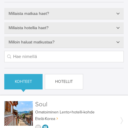
Millaista matkaa haet?
Millaista hotellia haet?
Milloin haluat matkustaa?
KOHTEET
HOTELLIT
Soul
Omatoiminen
Lento+hotelli-kohde
Etelä-Korea
KAUPUNGISTA KOKEMUKSIA
AIKUISEEN MAKUUN