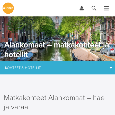
Alankomaat – matkakohteet ja
hotellit
KOHTEET & HOTELLIT
Matkakohteet Alankomaat – hae
ja varaa