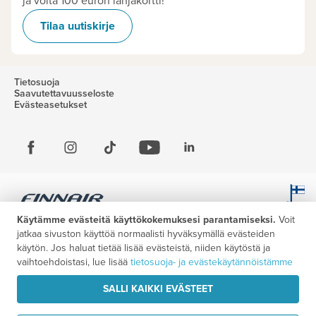
ja voita 100 euron lahjakortti!
Tilaa uutiskirje
Tietosuoja
Saavutettavuusseloste
Evästeasetukset
Käytämme evästeitä käyttökokemuksesi parantamiseksi.
Voit
jatkaa sivuston käyttöä normaalisti hyväksymällä evästeiden
käytön. Jos haluat tietää lisää evästeistä, niiden käytöstä ja
vaihtoehdoistasi, lue lisää
tietosuoja- ja evästekäytännöistämme
SALLI KAIKKI EVÄSTEET