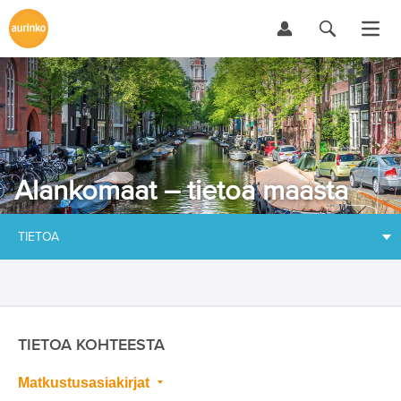
Alankomaat – tietoa maasta
TIETOA
TIETOA KOHTEESTA
Matkustusasiakirjat