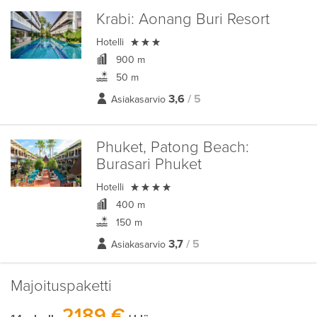
Krabi:
Aonang Buri Resort

Hotelli
900 m
50 m
3,6
/ 5
Asiakasarvio
Phuket, Patong Beach:
Burasari Phuket

Hotelli
400 m
150 m
3,7
/ 5
Asiakasarvio
Majoituspaketti
2189 €