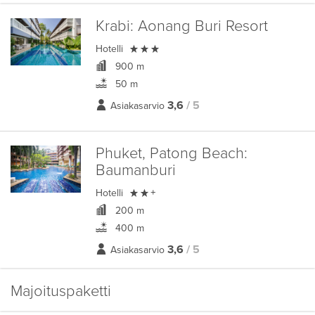
Krabi:
Aonang Buri Resort

Hotelli
900 m
50 m
3,6
/ 5
Asiakasarvio
Phuket, Patong Beach:
Baumanburi

Hotelli
+
200 m
400 m
3,6
/ 5
Asiakasarvio
Majoituspaketti