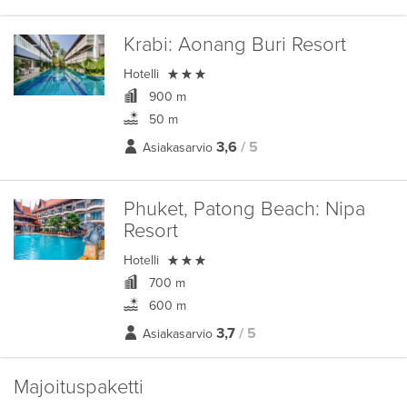
Krabi:
Aonang Buri Resort

Hotelli
900 m
50 m
3,6
/ 5
Asiakasarvio
Phuket, Patong Beach:
Nipa
Resort

Hotelli
700 m
600 m
3,7
/ 5
Asiakasarvio
Majoituspaketti