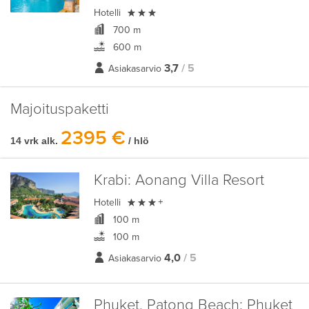

Hotelli
700 m
600 m
3,7
/ 5
Asiakasarvio
Majoituspaketti
2395 €
14 vrk alk.
/ hlö
Krabi:
Aonang Villa Resort

Hotelli
+
100 m
100 m
4,0
/ 5
Asiakasarvio
Phuket, Patong Beach:
Phuket