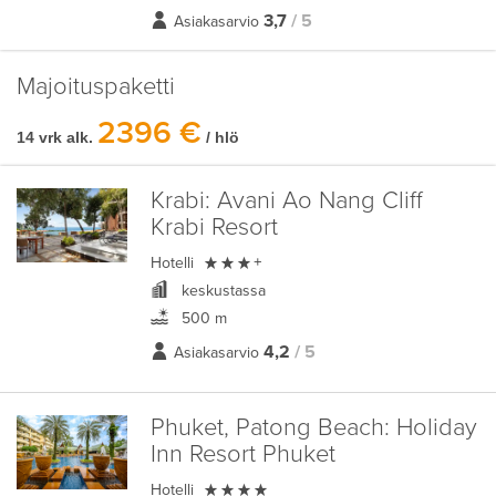
3,7
/ 5
Asiakasarvio
Majoituspaketti
2396 €
14 vrk alk.
/ hlö
Krabi:
Avani Ao Nang Cliff
Krabi Resort

Hotelli
+
keskustassa
500 m
4,2
/ 5
Asiakasarvio
Phuket, Patong Beach:
Holiday
Inn Resort Phuket

Hotelli