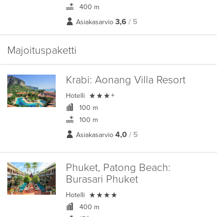
400 m
3,6
/ 5
Asiakasarvio
Majoituspaketti
Krabi:
Aonang Villa Resort

Hotelli
+
100 m
100 m
4,0
/ 5
Asiakasarvio
Phuket, Patong Beach:
Burasari Phuket

Hotelli
400 m