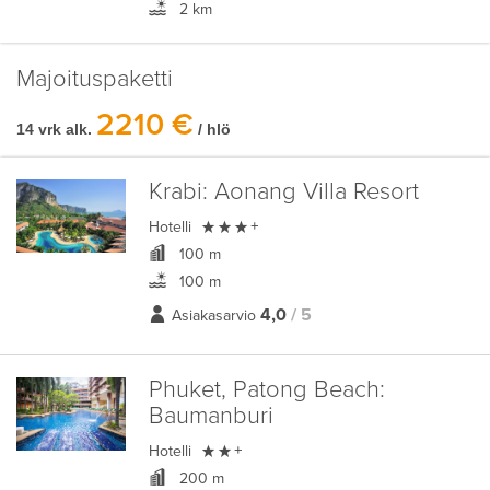
2 km
Majoituspaketti
2210 €
14 vrk alk.
/ hlö
Krabi:
Aonang Villa Resort

Hotelli
+
100 m
100 m
4,0
/ 5
Asiakasarvio
Phuket, Patong Beach:
Baumanburi

Hotelli
+
200 m