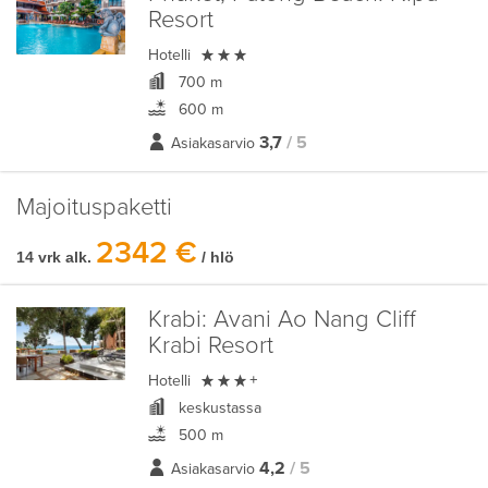
Resort

Hotelli
700 m
600 m
3,7
/ 5
Asiakasarvio
Majoituspaketti
2342 €
14 vrk alk.
/ hlö
Krabi:
Avani Ao Nang Cliff
Krabi Resort

Hotelli
+
keskustassa
500 m
4,2
/ 5
Asiakasarvio