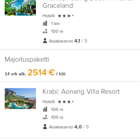
Graceland

Hotelli
+
1 km
100 m
4,1
/ 5
Asiakasarvio
Majoituspaketti
2514 €
14 vrk alk.
/ hlö
Krabi:
Aonang Villa Resort

Hotelli
+
100 m
100 m
4,0
/ 5
Asiakasarvio