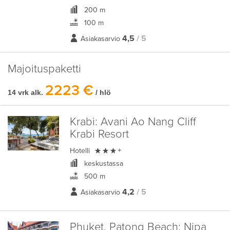
200 m
100 m
4,5
/ 5
Asiakasarvio
Majoituspaketti
2223 €
14 vrk alk.
/ hlö
Krabi:
Avani Ao Nang Cliff
Krabi Resort

Hotelli
+
keskustassa
500 m
4,2
/ 5
Asiakasarvio
Phuket, Patong Beach:
Nipa