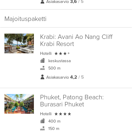
3,6
/ 5
Asiakasarvio
Majoituspaketti
Krabi:
Avani Ao Nang Cliff
Krabi Resort

Hotelli
+
keskustassa
500 m
4,2
/ 5
Asiakasarvio
Phuket, Patong Beach:
Burasari Phuket

Hotelli
400 m
150 m