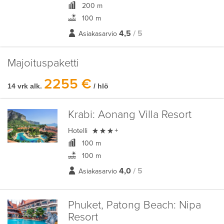
200 m
100 m
4,5
/ 5
Asiakasarvio
Majoituspaketti
2255 €
14 vrk alk.
/ hlö
Krabi:
Aonang Villa Resort

Hotelli
+
100 m
100 m
4,0
/ 5
Asiakasarvio
Phuket, Patong Beach:
Nipa
Resort