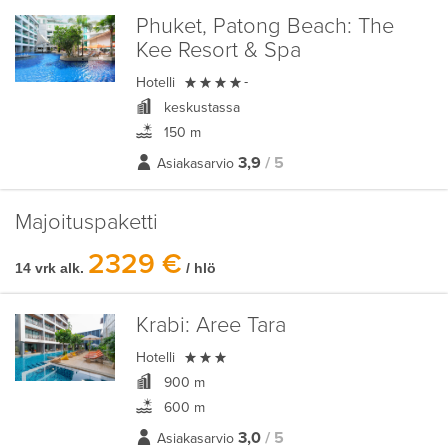
Phuket, Patong Beach:
The
Kee Resort & Spa

Hotelli
-
keskustassa
150 m
3,9
/ 5
Asiakasarvio
Majoituspaketti
2329 €
14 vrk alk.
/ hlö
Krabi:
Aree Tara

Hotelli
900 m
600 m
3,0
/ 5
Asiakasarvio