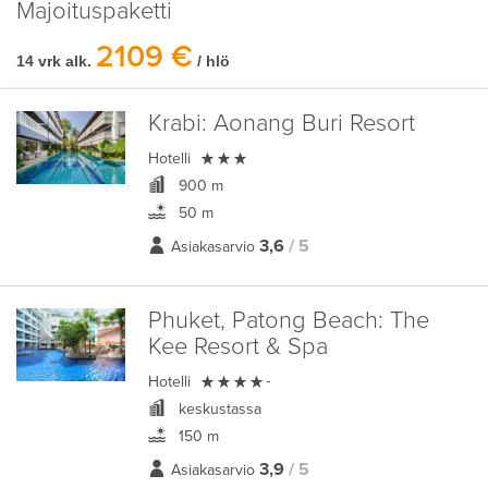
Majoituspaketti
2109 €
14 vrk alk.
/ hlö
Krabi:
Aonang Buri Resort

Hotelli
900 m
50 m
3,6
/ 5
Asiakasarvio
Phuket, Patong Beach:
The
Kee Resort & Spa

Hotelli
-
keskustassa
150 m
3,9
/ 5
Asiakasarvio