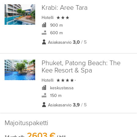
Krabi:
Aree Tara

Hotelli
900 m
600 m
3,0
/ 5
Asiakasarvio
Phuket, Patong Beach:
The
Kee Resort & Spa

Hotelli
-
keskustassa
150 m
3,9
/ 5
Asiakasarvio
Majoituspaketti
2603 €