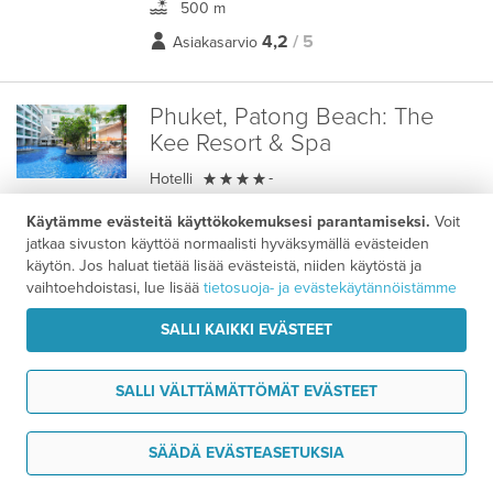
500 m
4,2
/ 5
Asiakasarvio
Phuket, Patong Beach:
The
Kee Resort & Spa

Hotelli
-
keskustassa
Käytämme evästeitä käyttökokemuksesi parantamiseksi.
Voit
150 m
jatkaa sivuston käyttöä normaalisti hyväksymällä evästeiden
käytön. Jos haluat tietää lisää evästeistä, niiden käytöstä ja
3,9
/ 5
Asiakasarvio
vaihtoehdoistasi, lue lisää
tietosuoja- ja evästekäytännöistämme
Majoituspaketti
SALLI KAIKKI EVÄSTEET
2329 €
14 vrk alk.
/ hlö
SALLI VÄLTTÄMÄTTÖMÄT EVÄSTEET
Krabi:
Blue Tara
Tarvitsen tukea
SÄÄDÄ EVÄSTEASETUKSIA

Hotelli