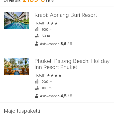
14 vrk alk.
/ hlö
Krabi:
Aonang Buri Resort

Hotelli
900 m
50 m
3,6
/ 5
Asiakasarvio
Phuket, Patong Beach:
Holiday
Inn Resort Phuket

Hotelli
200 m
100 m
4,5
/ 5
Asiakasarvio
Majoituspaketti