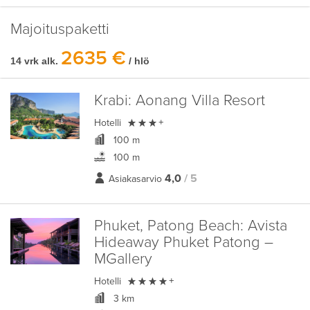
Majoituspaketti
2635 €
14 vrk alk.
/ hlö
Krabi:
Aonang Villa Resort

Hotelli
+
100 m
100 m
4,0
/ 5
Asiakasarvio
Phuket, Patong Beach:
Avista
Hideaway Phuket Patong –
MGallery

Hotelli
+
3 km