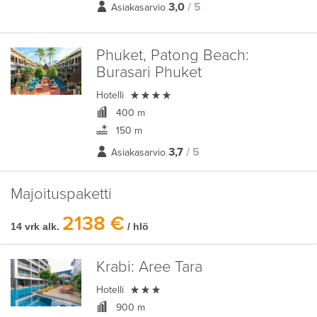
3,0
/ 5
Asiakasarvio
Phuket, Patong Beach:
Burasari Phuket

Hotelli
400 m
150 m
3,7
/ 5
Asiakasarvio
Majoituspaketti
2138 €
14 vrk alk.
/ hlö
Krabi:
Aree Tara

Hotelli
900 m