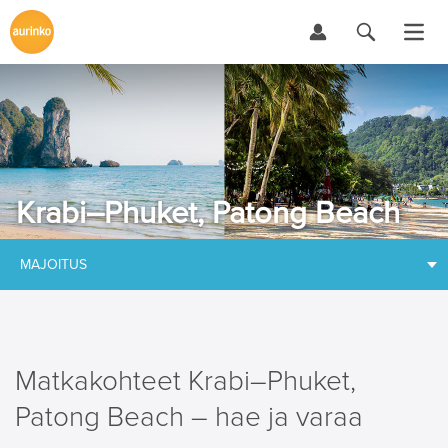
Krabi–Phuket, Patong Beach
MAJOITUS
Matkakohteet Krabi–Phuket,
Patong Beach – hae ja varaa