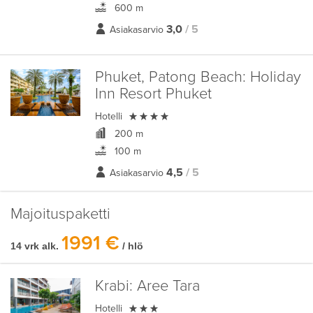
600 m
3,0
/ 5
Asiakasarvio
Phuket, Patong Beach:
Holiday
Inn Resort Phuket

Hotelli
200 m
100 m
4,5
/ 5
Asiakasarvio
Majoituspaketti
1991 €
14 vrk alk.
/ hlö
Krabi:
Aree Tara

Hotelli