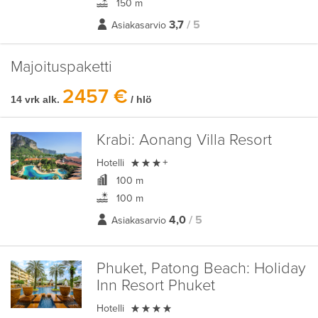
150 m
3,7
/ 5
Asiakasarvio
Majoituspaketti
2457 €
14 vrk alk.
/ hlö
Krabi:
Aonang Villa Resort

Hotelli
+
100 m
100 m
4,0
/ 5
Asiakasarvio
Phuket, Patong Beach:
Holiday
Inn Resort Phuket

Hotelli