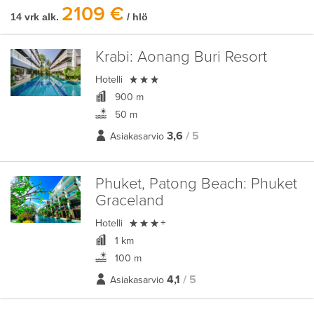
2109 €
14 vrk alk.
/ hlö
Krabi:
Aonang Buri Resort

Hotelli
900 m
50 m
3,6
/ 5
Asiakasarvio
Phuket, Patong Beach:
Phuket
Graceland

Hotelli
+
1 km
100 m
4,1
/ 5
Asiakasarvio