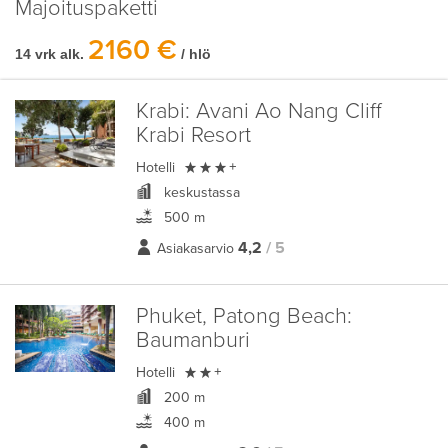
Majoituspaketti
2160 €
14 vrk alk.
/ hlö
Krabi:
Avani Ao Nang Cliff
Krabi Resort

Hotelli
+
keskustassa
500 m
4,2
/ 5
Asiakasarvio
Phuket, Patong Beach:
Baumanburi

Hotelli
+
200 m
400 m