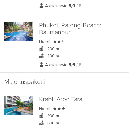
3,0
/ 5
Asiakasarvio
Phuket, Patong Beach:
Baumanburi

Hotelli
+
200 m
400 m
3,6
/ 5
Asiakasarvio
Majoituspaketti
Krabi:
Aree Tara

Hotelli
900 m
600 m