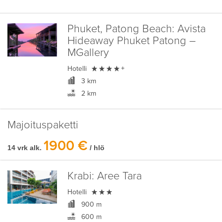
Phuket, Patong Beach:
Avista
Hideaway Phuket Patong –
MGallery

Hotelli
+
3 km
2 km
Majoituspaketti
1900 €
14 vrk alk.
/ hlö
Krabi:
Aree Tara

Hotelli
900 m
600 m