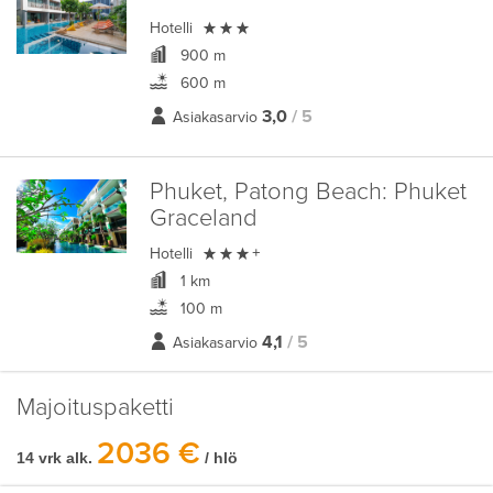

Hotelli
900 m
600 m
3,0
/ 5
Asiakasarvio
Phuket, Patong Beach:
Phuket
Graceland

Hotelli
+
1 km
100 m
4,1
/ 5
Asiakasarvio
Majoituspaketti
2036 €
14 vrk alk.
/ hlö