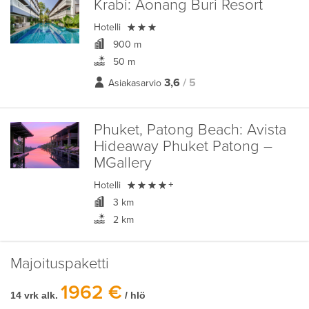
Krabi:
Aonang Buri Resort

Hotelli
900 m
50 m
3,6
/ 5
Asiakasarvio
Phuket, Patong Beach:
Avista
Hideaway Phuket Patong –
MGallery

Hotelli
+
3 km
2 km
Majoituspaketti
1962 €
14 vrk alk.
/ hlö