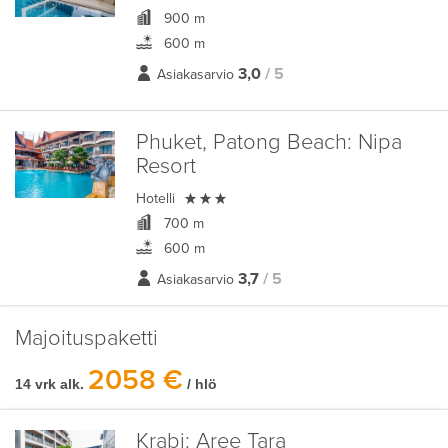
900 m
600 m
3,0
/ 5
Asiakasarvio
Phuket, Patong Beach:
Nipa
Resort

Hotelli
700 m
600 m
3,7
/ 5
Asiakasarvio
Majoituspaketti
2058 €
14 vrk alk.
/ hlö
Krabi:
Aree Tara