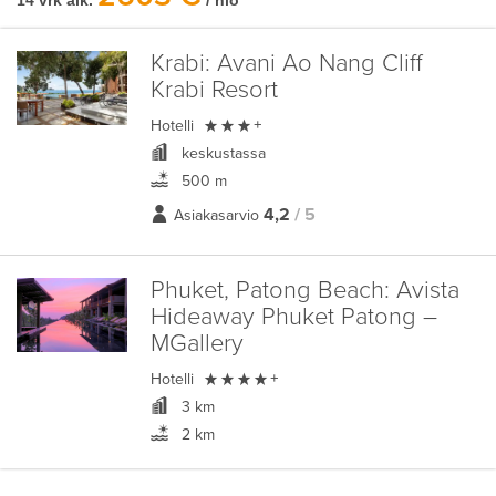
14 vrk alk.
/ hlö
Krabi:
Avani Ao Nang Cliff
Krabi Resort

Hotelli
+
keskustassa
500 m
4,2
/ 5
Asiakasarvio
Phuket, Patong Beach:
Avista
Hideaway Phuket Patong –
MGallery

Hotelli
+
3 km
2 km