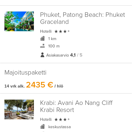
Phuket, Patong Beach:
Phuket
Graceland

Hotelli
+
1 km
100 m
4,1
/ 5
Asiakasarvio
Majoituspaketti
2435 €
14 vrk alk.
/ hlö
Krabi:
Avani Ao Nang Cliff
Krabi Resort

Hotelli
+
keskustassa