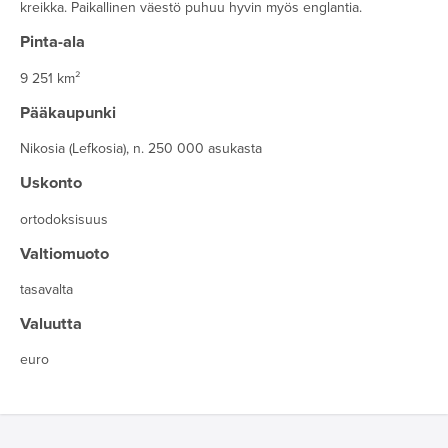
kreikka. Paikallinen väestö puhuu hyvin myös englantia.
Pinta-ala
9 251 km²
Pääkaupunki
Nikosia (Lefkosia), n. 250 000 asukasta
Uskonto
ortodoksisuus
Valtiomuoto
tasavalta
Valuutta
euro