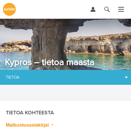
Kypros – tietoa maasta
TIETOA
TIETOA KOHTEESTA
Matkustusasiakirjat