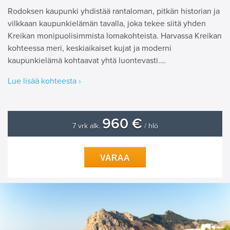
Rodoksen kaupunki yhdistää rantaloman, pitkän historian ja
vilkkaan kaupunkielämän tavalla, joka tekee siitä yhden
Kreikan monipuolisimmista lomakohteista. Harvassa Kreikan
kohteessa meri, keskiaikaiset kujat ja moderni
kaupunkielämä kohtaavat yhtä luontevasti.…
Lue lisää kohteesta ›
960 €
7 vrk alk.
/ hlö
VARAA