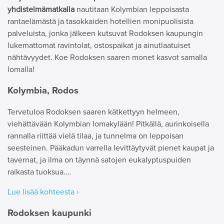
yhdistelmämatkalla
nautitaan Kolymbian leppoisasta
rantaelämästä ja tasokkaiden hotellien monipuolisista
palveluista, jonka jälkeen kutsuvat Rodoksen kaupungin
lukemattomat ravintolat, ostospaikat ja ainutlaatuiset
nähtävyydet. Koe Rodoksen saaren monet kasvot samalla
lomalla!
Kolymbia, Rodos
Tervetuloa Rodoksen saaren kätkettyyn helmeen,
viehättävään Kolymbian lomakylään! Pitkällä, aurinkoisella
rannalla riittää vielä tilaa, ja tunnelma on leppoisan
seesteinen. Pääkadun varrella levittäytyvät pienet kaupat ja
tavernat, ja ilma on täynnä satojen eukalyptuspuiden
raikasta tuoksua.…
Lue lisää kohteesta ›
Rodoksen kaupunki