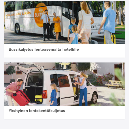
Bussikuljetus lentoasemalta hotellille
Yksityinen lentokenttäkuljetus