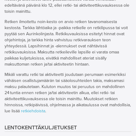
edeltävänä päivänä klo 12, ellei retki- tai aktiviteettikuvauksessa ole
toisin mainittu.
Retken ilmoitettu noin-kesto on arvio retken tavanomaisesta
kestosta. Tarkka lähtöaika ja -paikka retkelle on retkilipussa tai voit
pyytää sen Aurinkolinjasta. Retkikuvauksissa esitetyt hinnat ovat
ohjehintoja, ja tarkka hinta vahvistuu retkivarauksen teon
yhteydessä. Lapsihinnat ja -alennukset ovat nähtävissä
retkikuvauksissa. Maksutta retkeileville lapsille ei varata omaa
paikkaa kuljetuksissa, eivätkä mahdolliset ateriat sisälly
maksuttoman retken ja/tai aktiviteetin hintaan.
Mikäli varattu retki tai aktiviteetti joudutaan perumaan esimerkiksi
vähäisen osallistujamäärän tai sääolosuhteiden takia, maksamasi
maksu palautetaan. Kuluton muutos tai peruutus on mahdollinen
24 tuntia ennen retken ja/tai aktiviteetin alkua, ellei retki- tai
aktiviteettikuvauksessa ole toisin mainittu. Muutokset retkien
hinnoissa, retkipäivissä, ohjelmassa ja aikataulussa ovat mahdollisia,
lue lisää
retkiehdoista
.
LENTOKENTTÄKULJETUKSET