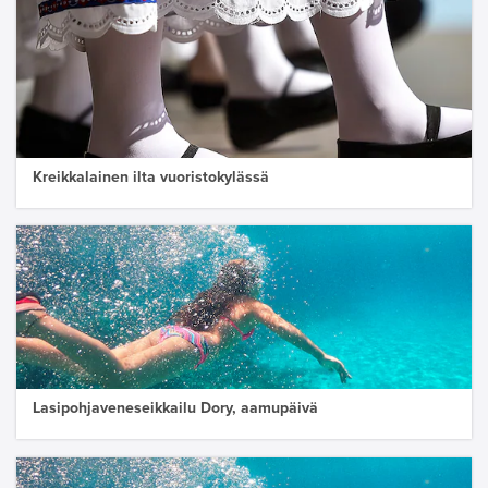
Kreikkalainen ilta vuoristokylässä
Lasipohjaveneseikkailu Dory, aamupäivä