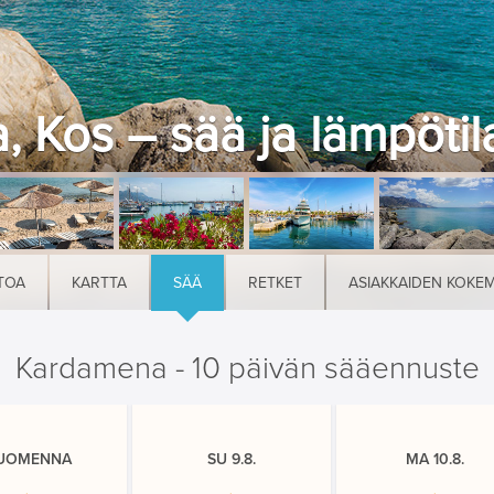
 Kos – sää ja lämpötil
TOA
KARTTA
SÄÄ
RETKET
ASIAKKAIDEN KOKE
Kardamena - 10 päivän sääennuste
UOMENNA
SU 9.8.
MA 10.8.