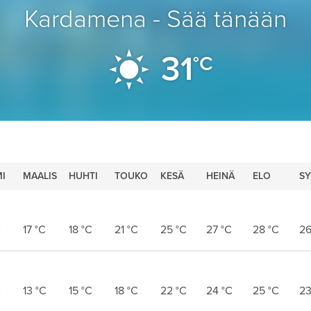
Kardamena - Sää tänään
31
°C
I
MAALIS
HUHTI
TOUKO
KESÄ
HEINÄ
ELO
SY
C
17
°C
18
°C
21
°C
25
°C
27
°C
28
°C
2
C
13
°C
15
°C
18
°C
22
°C
24
°C
25
°C
2