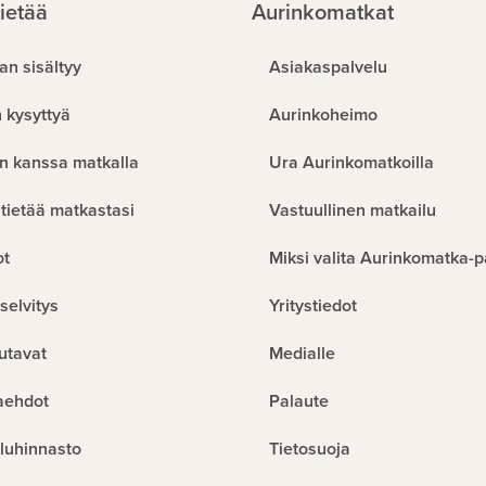
ietää
Aurinkomatkat
an sisältyy
Asiakaspalvelu
 kysyttyä
Aurinkoheimo
n kanssa matkalla
Ura Aurinkomatkoilla
tietää matkastasi
Vastuullinen matkailu
ot
Miksi valita Aurinkomatka-p
selvitys
Yritystiedot
utavat
Medialle
aehdot
Palaute
luhinnasto
Tietosuoja