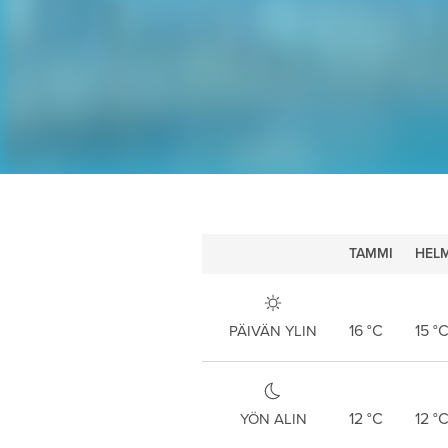
TAMMI
HELM
16
°C
15
°
PÄIVÄN YLIN
12
°C
12
°
YÖN ALIN