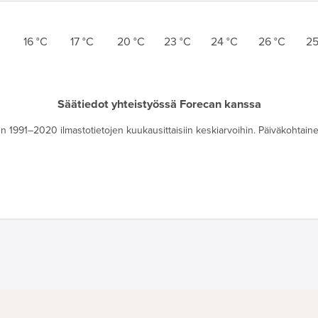
16
°C
17
°C
20
°C
23
°C
24
°C
26
°C
2
Säätiedot yhteistyössä Forecan kanssa
 1991–2020 ilmastotietojen kuukausittaisiin keskiarvoihin. Päiväkohtainen