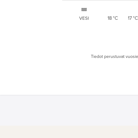
18
°C
17
°C
VESI
Tiedot perustuvat vuosien