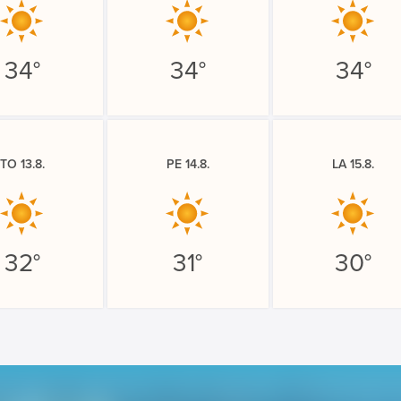
34°
34°
34°
TO 13.8.
PE 14.8.
LA 15.8.
32°
31°
30°