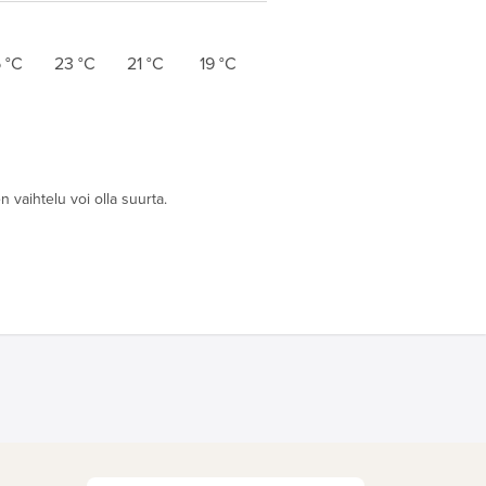
5
°C
23
°C
21
°C
19
°C
 vaihtelu voi olla suurta.