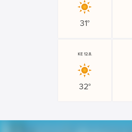
31°
KE 12.8.
32°