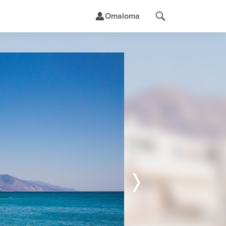
Omaloma
t