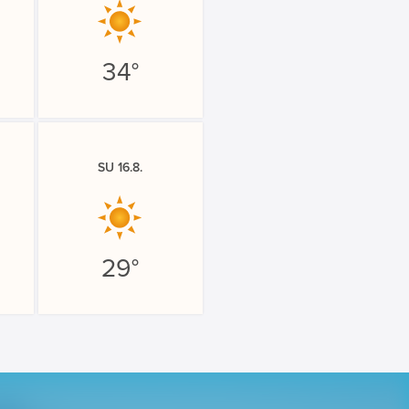
34°
SU 16.8.
29°