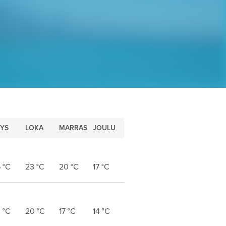
YS
LOKA
MARRAS
JOULU
6
°C
23
°C
20
°C
17
°C
3
°C
20
°C
17
°C
14
°C