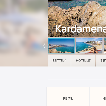
Kardamena,
ESITTELY
HOTELLIT
TIE
PE 7.8.
H