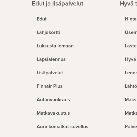
Edut ja lisäpalvelut
Hyvä t
Edut
Hinta
Lahjakortti
Usein
Luksusta lomaan
Laste
Lapsialennus
Hyvä 
Lisäpalvelut
Lenn
Finnair Plus
Lähtö
Autonvuokraus
Maks
Matkavakuutus
Matk
Aurinkomatkat-sovellus
Palve