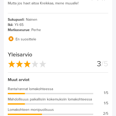
Mutta jos haet aitoa Kreikkaa, mene muualle!
Sukupuoli
:
Nainen
Ikä
:
Yli 65
Matkaseurue
:
Perhe
En suosittele
Yleisarvio
3
/5
Muut arviot
Ranta/rannat lomakohteessa
1/5
Mahdollisuus paikallisiin kokemuksiin lomakohteessa
1/5
Lomakohteen monipuolisuus
2/5