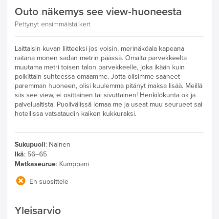
Outo näkemys see view-huoneesta
Pettynyt ensimmäistä kert
Laittaisin kuvan liitteeksi jos voisin, merinäköala kapeana
raitana monen sadan metrin päässä. Omalta parvekkeelta
muutama metri toisen talon parvekkeelle, joka ikään kuin
poikittain suhteessa omaamme. Jotta olisimme saaneet
paremman huoneen, olisi kuulemma pitänyt maksa lisää. Meillä
siis see view, ei osittainen tai sivuttainen! Henkilökunta ok ja
palvelualtista. Puolivälissä lomaa me ja useat muu seurueet sai
hotellissa vatsataudin kaiken kukkuraksi.
Sukupuoli
:
Nainen
Ikä
:
56–65
Matkaseurue
:
Kumppani
En suosittele
Yleisarvio