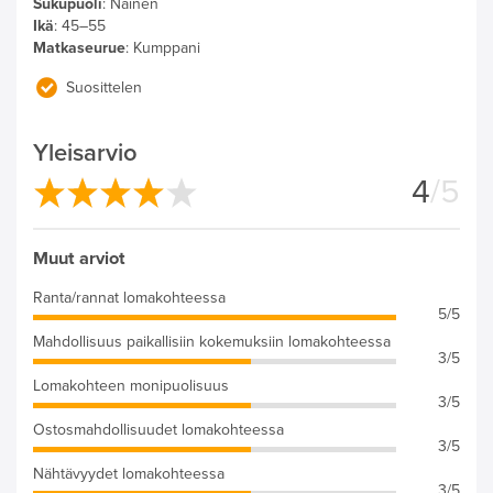
Sukupuoli
:
Nainen
Ikä
:
45–55
Matkaseurue
:
Kumppani
Suosittelen
Yleisarvio
4
/5
Muut arviot
Ranta/rannat lomakohteessa
5/5
Mahdollisuus paikallisiin kokemuksiin lomakohteessa
3/5
Lomakohteen monipuolisuus
3/5
Ostosmahdollisuudet lomakohteessa
3/5
Nähtävyydet lomakohteessa
3/5