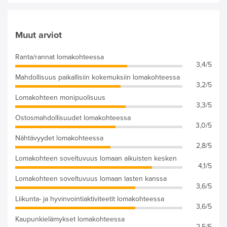
Muut arviot
Ranta/rannat lomakohteessa
3,4/5
Mahdollisuus paikallisiin kokemuksiin lomakohteessa
3,2/5
Lomakohteen monipuolisuus
3,3/5
Ostosmahdollisuudet lomakohteessa
3,0/5
Nähtävyydet lomakohteessa
2,8/5
Lomakohteen soveltuvuus lomaan aikuisten kesken
4,1/5
Lomakohteen soveltuvuus lomaan lasten kanssa
3,6/5
Liikunta- ja hyvinvointiaktiviteetit lomakohteessa
3,6/5
Kaupunkielämykset lomakohteessa
2,5/5