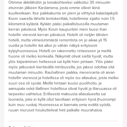
Otimme äkkilähdön ja lomakohteeksi valikoitui 30 minuutin
etsinnän jälkeen Kardamena, josta emme olleet ikinä
kuulleetkaan. Itse paikkakunta on pieni ja viihtyisä kalastajakylä
Kosin saarella lähellä lentokenttää, hotellimme sijaitsi noin 1,5
kilometriä kylästä. Kylään pääsi paikallisbussilla muutaman
kerran päivässä. Myös Kosin kaupunkiin meni bussi ihan
hotellin vierestä kerran päivässä. Hotelli oli neljän tähden
hotelli, mutta viimeisimmästä remontista on jo aikaa yli 15
vuotta ja hotellin ikä alkoi jo vähän näkyä erityisesti
kylpyhuoneessa. Hotelli on rakennettu rinteeseen ja meillä
huone oli melko korkealla. Näkymät olivat sieltä hyvät, mutta
ylös kiipeäminen helteessä sai kyllä hien pintaan. Ylös pääsi
myös jatkuvasti kiertävällä minibussilla, jos jaksoi odottaa sitä
muutaman minuutin. Rauhallinen paikka, merenranta oli aivan
hotellin vieressä ja hotellissa oli myös iso allasalue, josta melko
suuri osa oli syvää. Meillä hintaan kuului puolihoito, ja
aamupala sekä illallinen hotellissa olivat hyvät ja iltaruuassa oli
tarpeeksi vaihtelua. Erillisestä maksusta allasalueelta sai
lounasta, joka ei kyllä ollut tasoltaan erityisen hyvä (huonompi
kuin muu ruoka). Huoneessa ei kannata omia eväitä syödä,
ruuan muruset houkuttelivat heti paikalle muurahaisia.