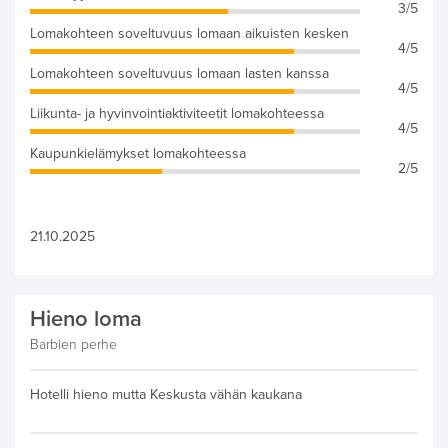
3/5
Lomakohteen soveltuvuus lomaan aikuisten kesken
4/5
Lomakohteen soveltuvuus lomaan lasten kanssa
4/5
Liikunta- ja hyvinvointiaktiviteetit lomakohteessa
4/5
Kaupunkielämykset lomakohteessa
2/5
21.10.2025
Hieno loma
Barbien perhe
Hotelli hieno mutta Keskusta vähän kaukana