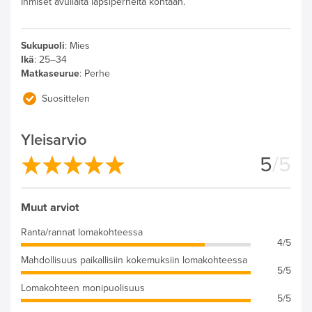
Ihmiset avuliaita lapsiperheitä kohtaan.
Sukupuoli
:
Mies
Ikä
:
25–34
Matkaseurue
:
Perhe
Suosittelen
Yleisarvio
5
/5
Muut arviot
Ranta/rannat lomakohteessa
4/5
Mahdollisuus paikallisiin kokemuksiin lomakohteessa
5/5
Lomakohteen monipuolisuus
5/5