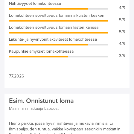
Nähtävyydet lomakohteessa
4/5
Lomakohteen soveltuvuus lomaan aikuisten kesken
5/5
Lomakohteen soveltuvuus lomaan lasten kanssa
5/5
Liikunta- ja hyvinvointiaktiviteetit lomakohteessa
4/5
Kaupunkielämykset lomakohteessa
3/5
7.7.2026
Esim. Onnistunut loma
Maailman matkaaja Espoost
Hieno paikka, jossa hyvin nähtävää ja mukavia ihmisiä. Ei
ihmispaljouden tuntua, vaikka kovinpaan sesonkiin matkattiin.