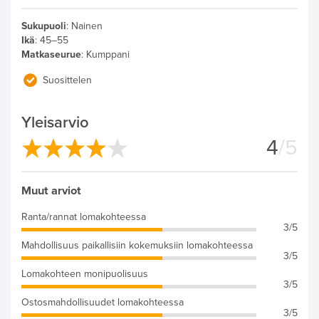
Sukupuoli
:
Nainen
Ikä
:
45–55
Matkaseurue
:
Kumppani
Suosittelen
Yleisarvio
4
/5
Muut arviot
Ranta/rannat lomakohteessa
3/5
Mahdollisuus paikallisiin kokemuksiin lomakohteessa
3/5
Lomakohteen monipuolisuus
3/5
Ostosmahdollisuudet lomakohteessa
3/5