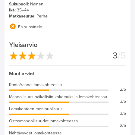
Sukupuoli
:
Nainen
Ikä
:
35–44
Matkaseurue
:
Perhe
En suosittele
Yleisarvio
3
/5
Muut arviot
Ranta/rannat lomakohteessa
2/5
Mahdollisuus paikallisiin kokemuksiin lomakohteessa
3/5
Lomakohteen monipuolisuus
3/5
Ostosmahdollisuudet lomakohteessa
2/5
Nähtävyydet lomakohteessa