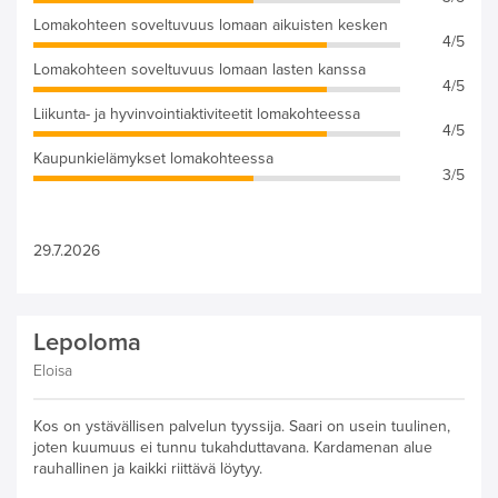
Lomakohteen soveltuvuus lomaan aikuisten kesken
4/5
Lomakohteen soveltuvuus lomaan lasten kanssa
4/5
Liikunta- ja hyvinvointiaktiviteetit lomakohteessa
4/5
Kaupunkielämykset lomakohteessa
3/5
29.7.2026
Lepoloma
Eloisa
Kos on ystävällisen palvelun tyyssija. Saari on usein tuulinen,
joten kuumuus ei tunnu tukahduttavana. Kardamenan alue
rauhallinen ja kaikki riittävä löytyy.