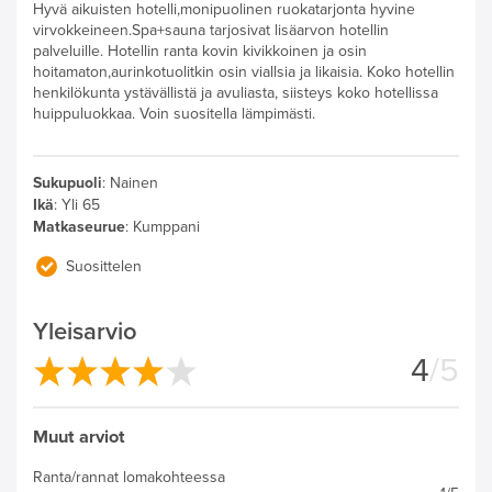
Hyvä aikuisten hotelli,monipuolinen ruokatarjonta hyvine
virvokkeineen.Spa+sauna tarjosivat lisäarvon hotellin
palveluille. Hotellin ranta kovin kivikkoinen ja osin
hoitamaton,aurinkotuolitkin osin viallsia ja likaisia. Koko hotellin
henkilökunta ystävällistä ja avuliasta, siisteys koko hotellissa
huippuluokkaa. Voin suositella lämpimästi.
Sukupuoli
:
Nainen
Ikä
:
Yli 65
Matkaseurue
:
Kumppani
Suosittelen
Yleisarvio
4
/5
Muut arviot
Ranta/rannat lomakohteessa