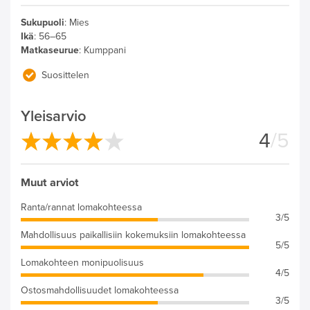
Sukupuoli
:
Mies
Ikä
:
56–65
Matkaseurue
:
Kumppani
Suosittelen
Yleisarvio
4
/5
Muut arviot
Ranta/rannat lomakohteessa
3/5
Mahdollisuus paikallisiin kokemuksiin lomakohteessa
5/5
Lomakohteen monipuolisuus
4/5
Ostosmahdollisuudet lomakohteessa
3/5