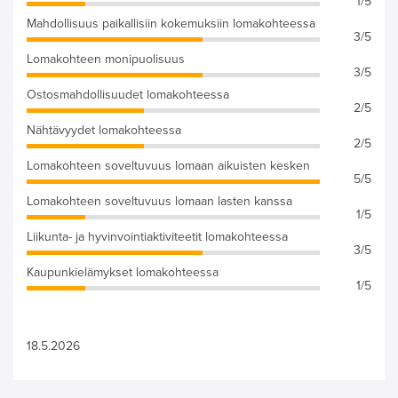
1/5
Mahdollisuus paikallisiin kokemuksiin lomakohteessa
3/5
Lomakohteen monipuolisuus
3/5
Ostosmahdollisuudet lomakohteessa
2/5
Nähtävyydet lomakohteessa
2/5
Lomakohteen soveltuvuus lomaan aikuisten kesken
5/5
Lomakohteen soveltuvuus lomaan lasten kanssa
1/5
Liikunta- ja hyvinvointiaktiviteetit lomakohteessa
3/5
Kaupunkielämykset lomakohteessa
1/5
18.5.2026