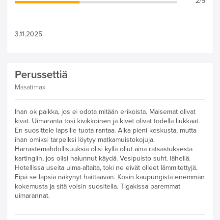
2/5
3.11.2025
Perussettiä
Masatimax
Ihan ok paikka, jos ei odota mitään erikoista. Maisemat olivat
kivat. Uimaranta tosi kivikkoinen ja kivet olivat todella liukkaat.
En suosittele lapsille tuota rantaa. Aika pieni keskusta, mutta
ihan omiksi tarpeiksi löytyy matkamuistokojuja.
Harrastemahdollisuuksia olisi kyllä ollut aina ratsastuksesta
kartingiin, jos olisi halunnut käydä. Vesipuisto suht. lähellä.
Hotellissa useita uima-altaita, toki ne eivät olleet lämmitettyjä.
Eipä se lapsia näkynyt haittaavan. Kosin kaupungista enemmän
kokemusta ja sitä voisin suositella. Tigakissa paremmat
uimarannat.