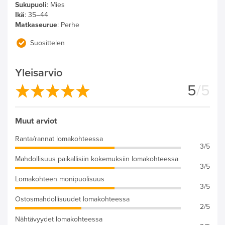
Sukupuoli
:
Mies
Ikä
:
35–44
Matkaseurue
:
Perhe
Suosittelen
Yleisarvio
5
/5
Muut arviot
Ranta/rannat lomakohteessa
3/5
Mahdollisuus paikallisiin kokemuksiin lomakohteessa
3/5
Lomakohteen monipuolisuus
3/5
Ostosmahdollisuudet lomakohteessa
2/5
Nähtävyydet lomakohteessa