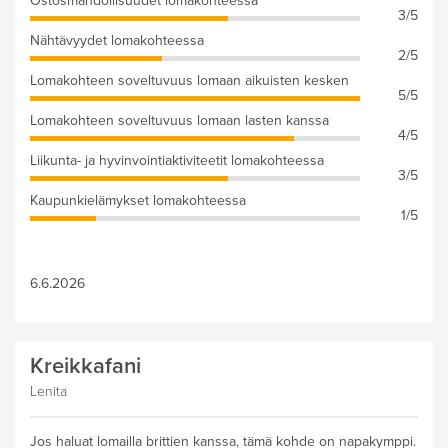
Ostosmahdollisuudet lomakohteessa
3/5
Nähtävyydet lomakohteessa
2/5
Lomakohteen soveltuvuus lomaan aikuisten kesken
5/5
Lomakohteen soveltuvuus lomaan lasten kanssa
4/5
Liikunta- ja hyvinvointiaktiviteetit lomakohteessa
3/5
Kaupunkielämykset lomakohteessa
1/5
6.6.2026
Kreikkafani
Lenita
Jos haluat lomailla brittien kanssa, tämä kohde on napakymppi.