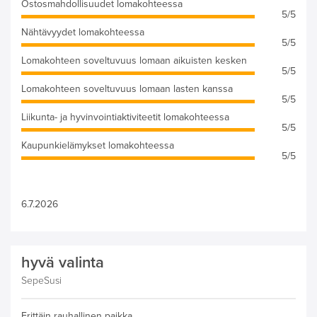
Ostosmahdollisuudet lomakohteessa
5/5
Nähtävyydet lomakohteessa
5/5
Lomakohteen soveltuvuus lomaan aikuisten kesken
5/5
Lomakohteen soveltuvuus lomaan lasten kanssa
5/5
Liikunta- ja hyvinvointiaktiviteetit lomakohteessa
5/5
Kaupunkielämykset lomakohteessa
5/5
6.7.2026
hyvä valinta
SepeSusi
Erittäin rauhallinen paikka