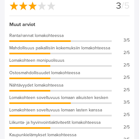
3
/5
Muut arviot
Ranta/rannat lomakohteessa
3/5
Mahdollisuus paikallisiin kokemuksiin lomakohteessa
2/5
Lomakohteen monipuolisuus
2/5
Ostosmahdollisuudet lomakohteessa
2/5
Nähtävyydet lomakohteessa
2/5
Lomakohteen soveltuvuus lomaan aikuisten kesken
3/5
Lomakohteen soveltuvuus lomaan lasten kanssa
2/5
Liikunta- ja hyvinvointiaktiviteetit lomakohteessa
2/5
Kaupunkielämykset lomakohteessa