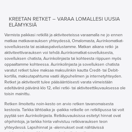
KREETAN RETKET – VARAA LOMALLESI UUSIA
ELÄMYKSIÄ
Varmista paikkasi retkillä ja aktiviteeteissa varaamalla ne jo ennen
matkaa matkavarauksen yhteydessä, Omalomasta, Aurinkomatkat-
sovelluksesta tai asiakaspalvelustamme. Matkan aikana retki- ja
aktiviteettivarauksen voi tehdä Aurinkomatkat-sovelluksesta,
sovelluksen chatista, Aurinkolinjasta tai kohteesta riippuen myös
oppaaltamme kohteessa. Aurinkolinjasta ja sovelluksen chatista
varatut retket tulee maksaa maksulinkin kautta Credit- tai Debit-
kortilla, maksutapahtuma vaatii älypuhelimen ja internetyhteyden.
Retket ja aktiviteetit tulee pääsääntöisesti varata viimeistään
edeltävänä päivänä klo 12, ellei retki- tai aktiviteettikuvauksessa ole
toisin mainittu.
Retken ilmoitettu noin-kesto on arvio retken tavanomaisesta
kestosta. Tarkka lähtöaika ja -paikka retkelle on retkilipussa tai voit
pyytää sen Aurinkolinjasta. Retkikuvauksissa esitetyt hinnat ovat
ohjehintoja, ja tarkka hinta vahvistuu retkivarauksen teon
yhteydessä. Lapsihinnat ja -alennukset ovat nähtävissä