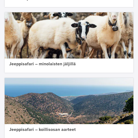
Jeeppisafari – minolaisten jäljillä
Jeeppisafari – koillisosan aarteet