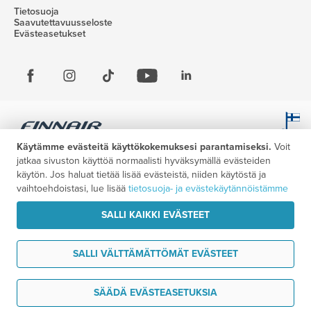
Tietosuoja
Saavutettavuusseloste
Evästeasetukset
Käytämme evästeitä käyttökokemuksesi parantamiseksi.
Voit
jatkaa sivuston käyttöä normaalisti hyväksymällä evästeiden
käytön. Jos haluat tietää lisää evästeistä, niiden käytöstä ja
vaihtoehdoistasi, lue lisää
tietosuoja- ja evästekäytännöistämme
SALLI KAIKKI EVÄSTEET
SALLI VÄLTTÄMÄTTÖMÄT EVÄSTEET
Haluan ideoita matkaani
SÄÄDÄ EVÄSTEASETUKSIA