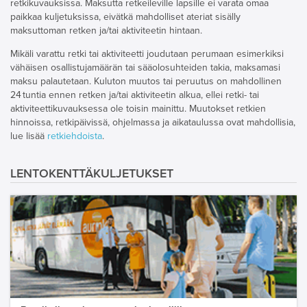
retkikuvauksissa. Maksutta retkeileville lapsille ei varata omaa
paikkaa kuljetuksissa, eivätkä mahdolliset ateriat sisälly
maksuttoman retken ja/tai aktiviteetin hintaan.
Mikäli varattu retki tai aktiviteetti joudutaan perumaan esimerkiksi
vähäisen osallistujamäärän tai sääolosuhteiden takia, maksamasi
maksu palautetaan. Kuluton muutos tai peruutus on mahdollinen
24 tuntia ennen retken ja/tai aktiviteetin alkua, ellei retki- tai
aktiviteettikuvauksessa ole toisin mainittu. Muutokset retkien
hinnoissa, retkipäivissä, ohjelmassa ja aikataulussa ovat mahdollisia,
lue lisää
retkiehdoista
.
LENTOKENTTÄKULJETUKSET