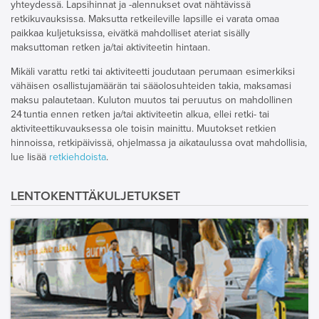
yhteydessä. Lapsihinnat ja -alennukset ovat nähtävissä
retkikuvauksissa. Maksutta retkeileville lapsille ei varata omaa
paikkaa kuljetuksissa, eivätkä mahdolliset ateriat sisälly
maksuttoman retken ja/tai aktiviteetin hintaan.
Mikäli varattu retki tai aktiviteetti joudutaan perumaan esimerkiksi
vähäisen osallistujamäärän tai sääolosuhteiden takia, maksamasi
maksu palautetaan. Kuluton muutos tai peruutus on mahdollinen
24 tuntia ennen retken ja/tai aktiviteetin alkua, ellei retki- tai
aktiviteettikuvauksessa ole toisin mainittu. Muutokset retkien
hinnoissa, retkipäivissä, ohjelmassa ja aikataulussa ovat mahdollisia,
lue lisää
retkiehdoista
.
LENTOKENTTÄKULJETUKSET