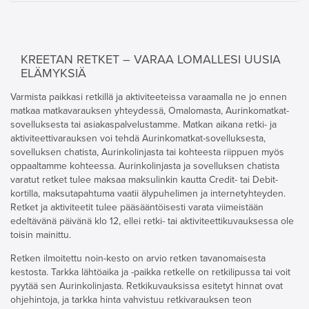
KREETAN RETKET – VARAA LOMALLESI UUSIA
ELÄMYKSIÄ
Varmista paikkasi retkillä ja aktiviteeteissa varaamalla ne jo ennen
matkaa matkavarauksen yhteydessä, Omalomasta, Aurinkomatkat-
sovelluksesta tai asiakaspalvelustamme. Matkan aikana retki- ja
aktiviteettivarauksen voi tehdä Aurinkomatkat-sovelluksesta,
sovelluksen chatista, Aurinkolinjasta tai kohteesta riippuen myös
oppaaltamme kohteessa. Aurinkolinjasta ja sovelluksen chatista
varatut retket tulee maksaa maksulinkin kautta Credit- tai Debit-
kortilla, maksutapahtuma vaatii älypuhelimen ja internetyhteyden.
Retket ja aktiviteetit tulee pääsääntöisesti varata viimeistään
edeltävänä päivänä klo 12, ellei retki- tai aktiviteettikuvauksessa ole
toisin mainittu.
Retken ilmoitettu noin-kesto on arvio retken tavanomaisesta
kestosta. Tarkka lähtöaika ja -paikka retkelle on retkilipussa tai voit
pyytää sen Aurinkolinjasta. Retkikuvauksissa esitetyt hinnat ovat
ohjehintoja, ja tarkka hinta vahvistuu retkivarauksen teon