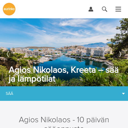
Agios Nikolaos, Kreeta – sää
ja lämpötilat
SÄÄ
Agios Nikolaos - 10 päivän