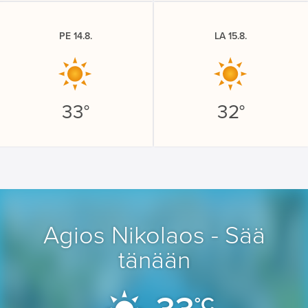
PE 14.8.
LA 15.8.
33°
32°
Agios Nikolaos - Sää
tänään
°C