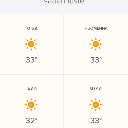
sääennuste
TO 6.8.
HUOMENNA
33°
33°
LA 8.8.
SU 9.8.
32°
33°