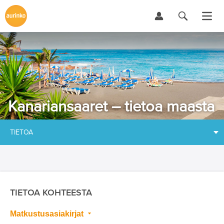
Kanariansaaret – tietoa maasta
TIETOA
TIETOA KOHTEESTA
Matkustusasiakirjat