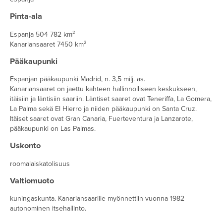
Pinta-ala
Espanja 504 782 km²
Kanariansaaret 7450 km²
Pääkaupunki
Espanjan pääkaupunki Madrid, n. 3,5 milj. as.
Kanariansaaret on jaettu kahteen hallinnolliseen keskukseen,
itäisiin ja läntisiin saariin. Läntiset saaret ovat Teneriffa, La Gomera,
La Palma sekä El Hierro ja niiden pääkaupunki on Santa Cruz.
Itäiset saaret ovat Gran Canaria, Fuerteventura ja Lanzarote,
pääkaupunki on Las Palmas.
Uskonto
roomalaiskatolisuus
Valtiomuoto
kuningaskunta. Kanariansaarille myönnettiin vuonna 1982
autonominen itsehallinto.