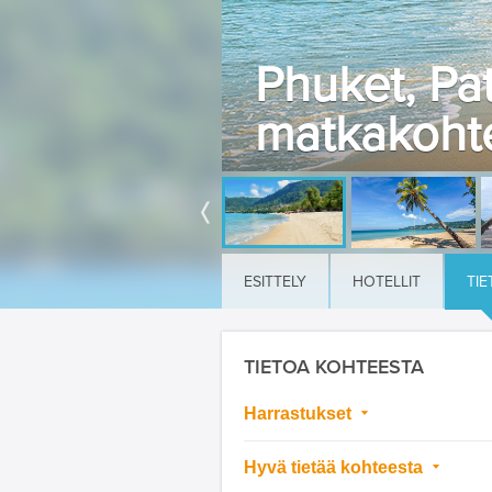
Phuket, Pa
matkakoht
ESITTELY
HOTELLIT
TIE
TIETOA KOHTEESTA
Harrastukset
Hyvä tietää kohteesta