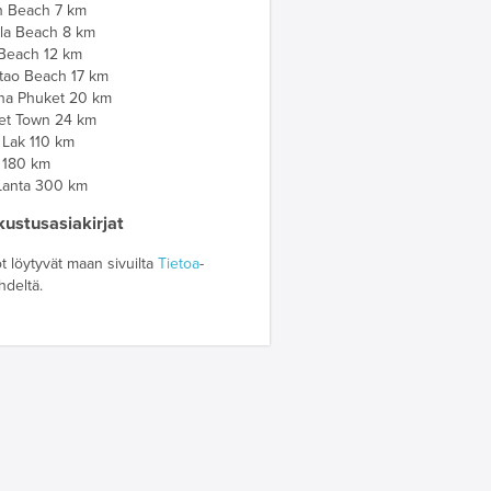
n Beach 7 km
la Beach 8 km
 Beach 12 km
tao Beach 17 km
na Phuket 20 km
et Town 24 km
 Lak 110 km
i 180 km
Lanta 300 km
ustusasiakirjat
t löytyvät maan sivuilta
Tietoa
-
ehdeltä.