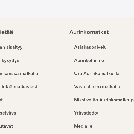
ietää
Aurinkomatkat
an sisältyy
Asiakaspalvelu
 kysyttyä
Aurinkoheimo
n kanssa matkalla
Ura Aurinkomatkoilla
tietää matkastasi
Vastuullinen matkailu
ot
Miksi valita Aurinkomatka-p
selvitys
Yritystiedot
utavat
Medialle