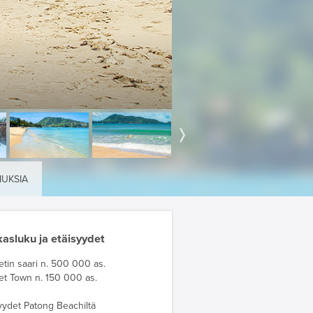
MUKSIA
asluku ja etäisyydet
tin saari n. 500 000 as.
et Town n. 150 000 as.
yydet Patong Beachiltä