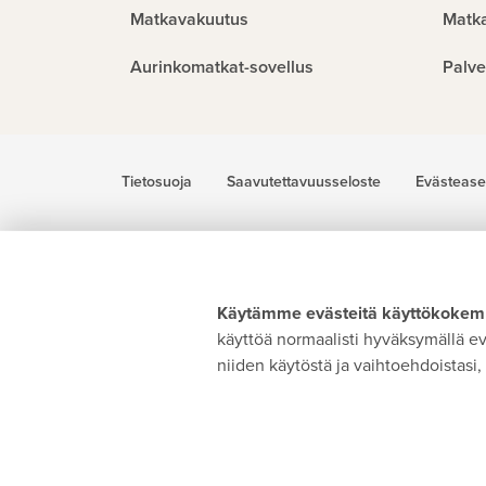
Matkavakuutus
Matk
Aurinkomatkat-sovellus
Palve
Tietosuoja
Saavutettavuusseloste
Evästease
Käytämme evästeitä käyttökokemu
käyttöä normaalisti hyväksymällä evä
niiden käytöstä ja vaihtoehdoistasi, 