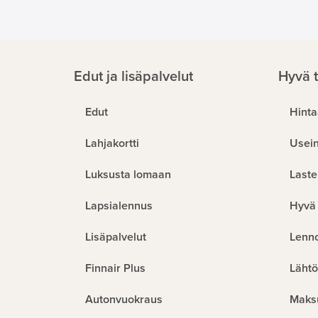
Edut ja lisäpalvelut
Hyvä t
Edut
Hinta
Lahjakortti
Usein
Luksusta lomaan
Laste
Lapsialennus
Hyvä 
Lisäpalvelut
Lenn
Finnair Plus
Lähtö
Autonvuokraus
Maks