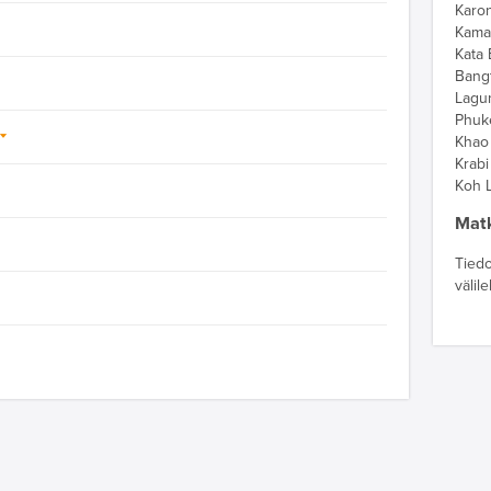
Karo
Kama
Kata
Bang
Lagu
Phuk
Khao
Krab
Koh 
Matk
Tiedo
välil