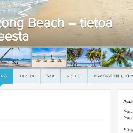
tong Beach – tietoa
eesta
TOA
KARTTA
SÄÄ
RETKET
ASIAKKAIDEN KOKE
Asuk
Phuke
Phuk
Etäis