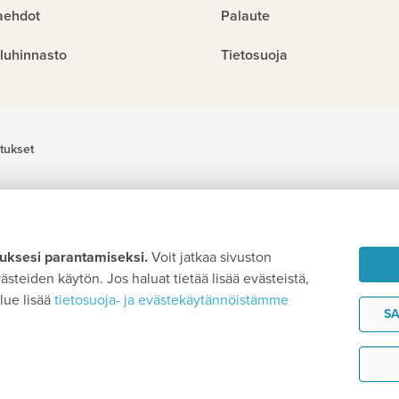
aehdot
Palaute
luhinnasto
Tietosuoja
tukset
ksesi parantamiseksi.
Voit jatkaa sivuston
steiden käytön. Jos haluat tietää lisää evästeistä,
lue lisää
tietosuoja- ja evästekäytännöistämme
SA