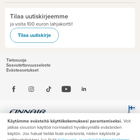
Tilaa uutiskirjeemme
ja voita 100 euron lahjakortti!
Tilaa uutiskirje
Tietosuoja
Saavutettavuusseloste
Evästeasetukset
Käytämme evästeitä käyttökokemuksesi parantamiseksi.
Voit
jatkaa sivuston käyttöä normaalisti hyväksymällä evästeiden
käytön. Jos haluat tietää lisää evästeistä, niiden käytöstä ja
vaihtoehdoistasi, lue lisää
tietosuoja- ja evästekäytännöistämme