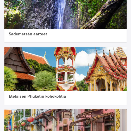
Sademetsän aarteet
Eteläisen Phuketin kohokohtia