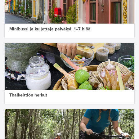
Minibussi ja kuljettaja päiväksi, 1–7 hlöä
Thaikeittiön herkut