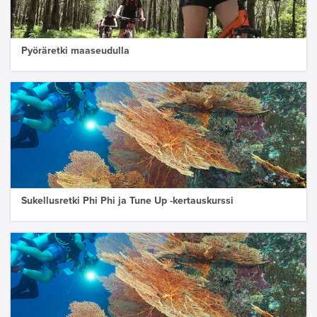
Pyöräretki maaseudulla
Sukellusretki Phi Phi ja Tune Up -kertauskurssi