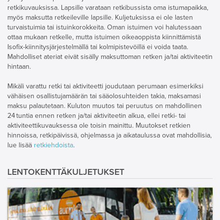
retkikuvauksissa. Lapsille varataan retkibussista oma istumapaikka,
myös maksutta retkeileville lapsille. Kuljetuksissa ei ole lasten
turvaistuimia tai istuinkorokkeita. Oman istuimen voi halutessaan
ottaa mukaan retkelle, mutta istuimen oikeaoppista kiinnittämistä
Isofix-kiinnitysjärjestelmällä tai kolmipistevöillä ei voida taata.
Mahdolliset ateriat eivät sisälly maksuttoman retken ja/tai aktiviteetin
hintaan.
Mikäli varattu retki tai aktiviteetti joudutaan perumaan esimerkiksi
vähäisen osallistujamäärän tai sääolosuhteiden takia, maksamasi
maksu palautetaan. Kuluton muutos tai peruutus on mahdollinen
24 tuntia ennen retken ja/tai aktiviteetin alkua, ellei retki- tai
aktiviteettikuvauksessa ole toisin mainittu. Muutokset retkien
hinnoissa, retkipäivissä, ohjelmassa ja aikataulussa ovat mahdollisia,
lue lisää
retkiehdoista
.
LENTOKENTTÄKULJETUKSET