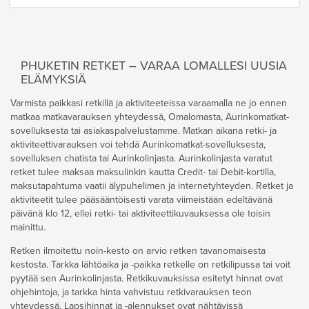
PHUKETIN RETKET – VARAA LOMALLESI UUSIA
ELÄMYKSIÄ
Varmista paikkasi retkillä ja aktiviteeteissa varaamalla ne jo ennen
matkaa matkavarauksen yhteydessä, Omalomasta, Aurinkomatkat-
sovelluksesta tai asiakaspalvelustamme. Matkan aikana retki- ja
aktiviteettivarauksen voi tehdä Aurinkomatkat-sovelluksesta,
sovelluksen chatista tai Aurinkolinjasta. Aurinkolinjasta varatut
retket tulee maksaa maksulinkin kautta Credit- tai Debit-kortilla,
maksutapahtuma vaatii älypuhelimen ja internetyhteyden. Retket ja
aktiviteetit tulee pääsääntöisesti varata viimeistään edeltävänä
päivänä klo 12, ellei retki- tai aktiviteettikuvauksessa ole toisin
mainittu.
Retken ilmoitettu noin-kesto on arvio retken tavanomaisesta
kestosta. Tarkka lähtöaika ja -paikka retkelle on retkilipussa tai voit
pyytää sen Aurinkolinjasta. Retkikuvauksissa esitetyt hinnat ovat
ohjehintoja, ja tarkka hinta vahvistuu retkivarauksen teon
yhteydessä. Lapsihinnat ja -alennukset ovat nähtävissä