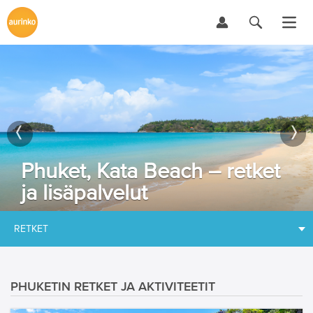
Phuket, Kata Beach – retket
ja lisäpalvelut
RETKET
PHUKETIN RETKET JA AKTIVITEETIT