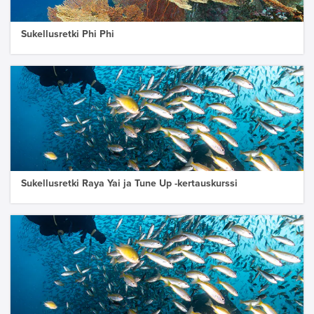
Sukellusretki Phi Phi
Sukellusretki Raya Yai ja Tune Up -kertauskurssi