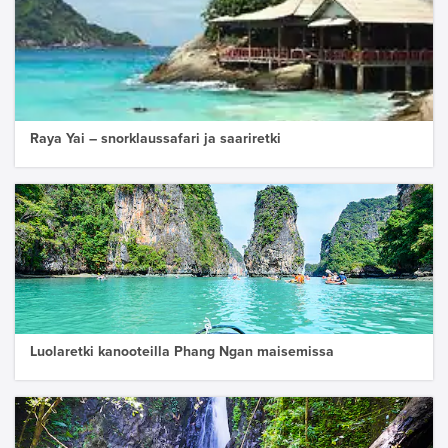
Raya Yai – snorklaussafari ja saariretki
Luolaretki kanooteilla Phang Ngan maisemissa