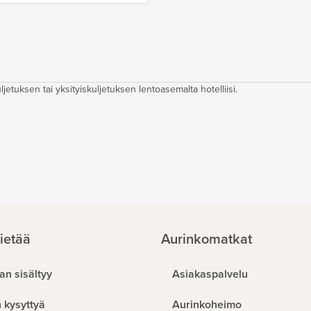
etuksen tai yksityiskuljetuksen lentoasemalta hotelliisi.
ietää
Aurinkomatkat
an sisältyy
Asiakaspalvelu
 kysyttyä
Aurinkoheimo