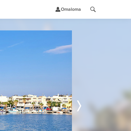
Omaloma
t