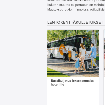
Mikäli varattu retki tai aktiviteetti jo
Kuluton muutos tai peruutus on mahdollinen
Muutokset retkien hinnoissa, retkipäivis
LENTOKENTTÄKULJETUKSET
Bussikuljetus lentoasemalta
hotellille