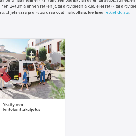
udutaan perumaan esimerkiksi vähäisen osallistujamäärän tai sääolosuhteide
 24 tuntia ennen retken ja/tai aktiviteetin alkua, ellei retki- tai aktivite
sä, ohjelmassa ja aikataulussa ovat mahdollisia, lue lisää
retkiehdoista
.
Yksityinen
lentokenttäkuljetus