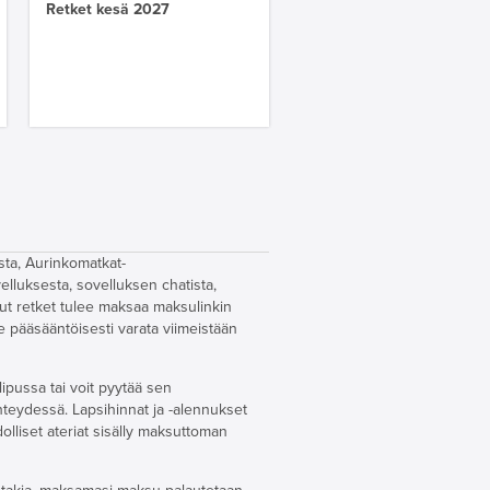
Retket kesä 2027
sta, Aurinkomatkat-
elluksesta, sovelluksen chatista,
tut retket tulee maksaa maksulinkin
ee pääsääntöisesti varata viimeistään
lipussa tai voit pyytää sen
yhteydessä. Lapsihinnat ja -alennukset
olliset ateriat sisälly maksuttoman