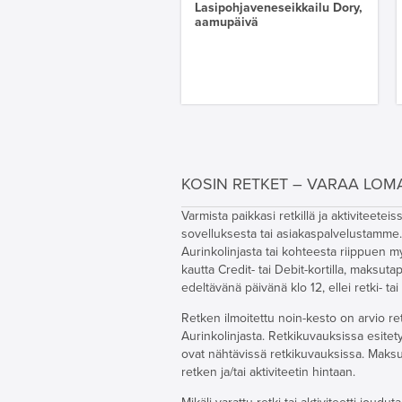
Lasipohjaveneseikkailu Dory,
aamupäivä
KOSIN RETKET – VARAA LOM
Varmista paikkasi retkillä ja aktivitee
sovelluksesta tai asiakaspalvelustamme. 
Aurinkolinjasta tai kohteesta riippuen 
kautta Credit- tai Debit-kortilla, maksut
edeltävänä päivänä klo 12, ellei retki- tai
Retken ilmoitettu noin-kesto on arvio ret
Aurinkolinjasta. Retkikuvauksissa esitet
ovat nähtävissä retkikuvauksissa. Maksutt
retken ja/tai aktiviteetin hintaan.