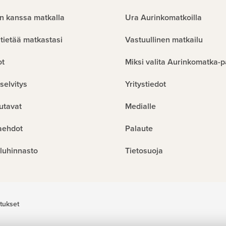
n kanssa matkalla
Ura Aurinkomatkoilla
tietää matkastasi
Vastuullinen matkailu
ot
Miksi valita Aurinkomatka-p
selvitys
Yritystiedot
utavat
Medialle
aehdot
Palaute
luhinnasto
Tietosuoja
tukset