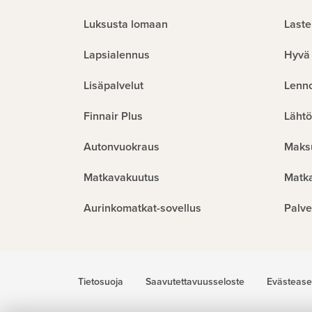
Luksusta lomaan
Laste
Lapsialennus
Hyvä 
Lisäpalvelut
Lenn
Finnair Plus
Lähtö
Autonvuokraus
Maks
Matkavakuutus
Matk
Aurinkomatkat-sovellus
Palve
Tietosuoja
Saavutettavuusseloste
Evästease