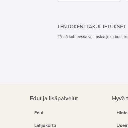
LENTOKENTTÄKULJETUKSET
Tässä kohteessa voit ostaa joko bussikulj
Edut ja lisäpalvelut
Hyvä t
Edut
Hinta
Lahjakortti
Usein