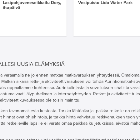
Lasipohjaveneseikkailu Dory,
Vesipuisto Lido Water Park
iltapäivä
ALLESI UUSIA ELÄMYKSIÄ
teissa varaamalla ne jo ennen matkaa matkavarauksen yhteydessä, Omaloma
Matkan aikana retki- ja aktiviteettivarauksen voi tehdä Aurinkomatkat-sov
myös oppaaltamme kohteessa. Aurinkolinjasta ja sovelluksen chatista vara
apahtuma vaatii älypuhelimen ja internetyhteyden. Retket ja aktiviteetit tul
 aktiviteettikuvauksessa ole toisin mainittu.
ken tavanomaisesta kestosta. Tarkka lähtöaika ja -paikka retkelle on retki
yt hinnat ovat ohjehintoja, ja tarkka hinta vahvistuu retkivarauksen teon 
a retkeileville lapsille ei varata omaa paikkaa kuljetuksissa, eivätkä mahd