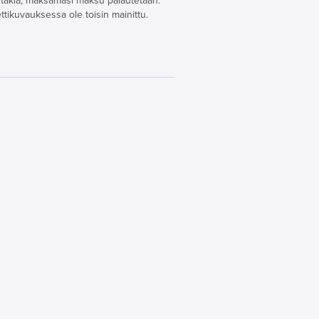
n takia, maksamasi maksu palautetaan.
ettikuvauksessa ole toisin mainittu.