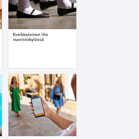
Kreikkalainen ilta
vuoristokylässä