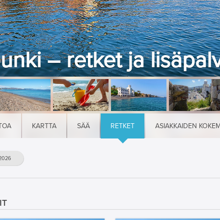
nki – retket ja lisäpal
TOA
KARTTA
SÄÄ
RETKET
ASIAKKAIDEN KOKE
2026
IT