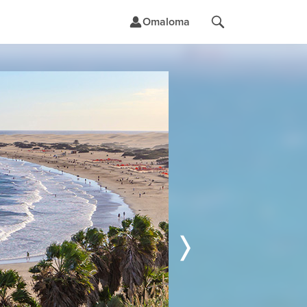
Omaloma
t