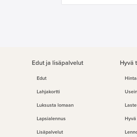
Edut ja lisäpalvelut
Hyvä t
Edut
Hinta
Lahjakortti
Usein
Luksusta lomaan
Laste
Lapsialennus
Hyvä 
Lisäpalvelut
Lenn