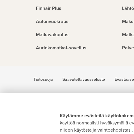
Finnair Plus
Lähtö
Autonvuokraus
Maks
Matkavakuutus
Matk
Aurinkomatkat-sovellus
Palve
Tietosuoja
Saavutettavuusseloste
Evästease
Käytämme evästeitä käyttökokemu
käyttöä normaalisti hyväksymällä evä
niiden käytöstä ja vaihtoehdoistasi, 