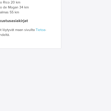
to Rico 20 km
to de Mogan 34 km
Palmas 55 km
ustusasiakirjat
t löytyvät maan sivuilta
Tietoa
-
ehdeltä.