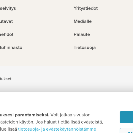
selvitys
Yritystiedot
utavat
Medialle
aehdot
Palaute
luhinnasto
Tietosuoja
tukset
ksesi parantamiseksi.
Voit jatkaa sivuston
steiden käytön. Jos haluat tietää lisää evästeistä,
lue lisää
tietosuoja- ja evästekäytännöistämme