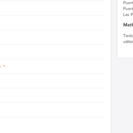
Puer
Puer
Las 
Matk
Tiedo
välil
a