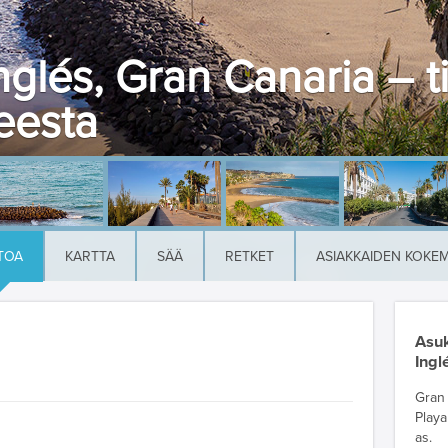
nglés, Gran Canaria – t
eesta
TOA
KARTTA
SÄÄ
RETKET
ASIAKKAIDEN KOKE
Asuk
Ingl
Gran 
Playa
as.