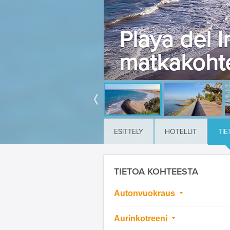
Playa del I
matkakoht
ESITTELY
HOTELLIT
TIE
TIETOA KOHTEESTA
Autonvuokraus
Aurinkotreeni