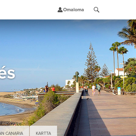
Omaloma
t
és
RAN CANARIA
KARTTA