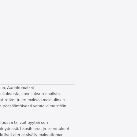
sta, Aurinkomatkat-
elluksesta, sovelluksen chatista,
tut retket tulee maksaa maksulinkin
ee pääsääntöisesti varata viimeistään
lipussa tai voit pyytää sen
yhteydessä. Lapsihinnat ja -alennukset
olliset ateriat sisälly maksuttoman