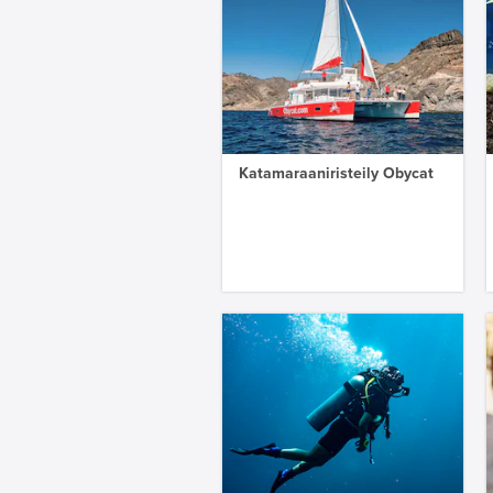
Katamaraaniristeily Obycat