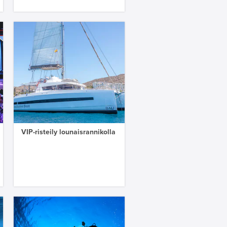
VIP-risteily lounaisrannikolla