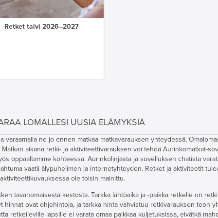
Retket talvi 2026–2027
ARAA LOMALLESI UUSIA ELÄMYKSIÄ
teissa varaamalla ne jo ennen matkaa matkavarauksen yhteydessä, Omaloma
Matkan aikana retki- ja aktiviteettivarauksen voi tehdä Aurinkomatkat-sov
myös oppaaltamme kohteessa. Aurinkolinjasta ja sovelluksen chatista vara
apahtuma vaatii älypuhelimen ja internetyhteyden. Retket ja aktiviteetit tul
 aktiviteettikuvauksessa ole toisin mainittu.
ken tavanomaisesta kestosta. Tarkka lähtöaika ja -paikka retkelle on retki
yt hinnat ovat ohjehintoja, ja tarkka hinta vahvistuu retkivarauksen teon 
a retkeileville lapsille ei varata omaa paikkaa kuljetuksissa, eivätkä mahd