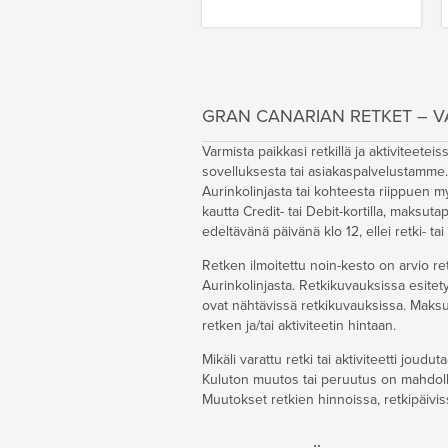
GRAN CANARIAN RETKET – V
Varmista paikkasi retkillä ja aktivitee
sovelluksesta tai asiakaspalvelustamme. 
Aurinkolinjasta tai kohteesta riippuen 
kautta Credit- tai Debit-kortilla, maksut
edeltävänä päivänä klo 12, ellei retki- tai
Retken ilmoitettu noin-kesto on arvio ret
Aurinkolinjasta. Retkikuvauksissa esitet
ovat nähtävissä retkikuvauksissa. Maksutt
retken ja/tai aktiviteetin hintaan.
Mikäli varattu retki tai aktiviteetti jo
Kuluton muutos tai peruutus on mahdollinen
Muutokset retkien hinnoissa, retkipäivis