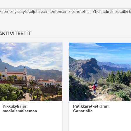
sen tai yksityiskuljetuksen lentoasemalta hotelliisi. Yhdistelmämatkoilla 
KTIVITEETIT
Pikkukyliä ja
Patikkaretket Gran
maalaismaisemaa
Canarialla