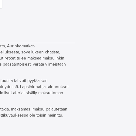
sta, Aurinkomatkat-
elluksesta, sovelluksen chatista,
tut retket tulee maksaa maksulinkin
ee pääsääntöisesti varata viimeistään
lipussa tai voit pyytää sen
yhteydessä. Lapsihinnat ja -alennukset
olliset ateriat sisälly maksuttoman
n takia, maksamasi maksu palautetaan.
ettikuvauksessa ole toisin mainittu.