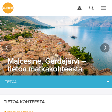
Malcesine, Gardajärvi –
tietoa matkakohteesta
TIETOA
TIETOA KOHTEESTA