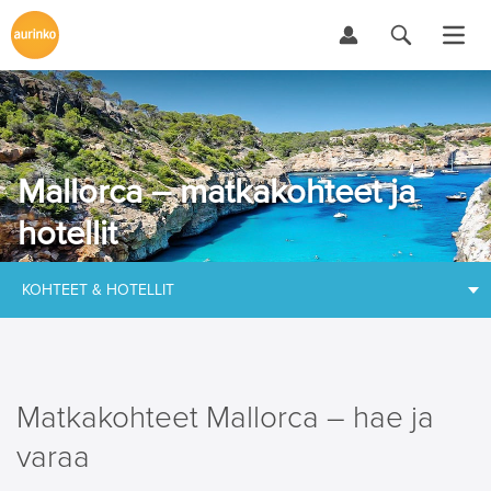
Mallorca – matkakohteet ja
hotellit
KOHTEET & HOTELLIT
Matkakohteet Mallorca – hae ja
varaa