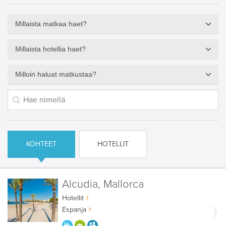
Millaista matkaa haet?
Millaista hotellia haet?
Milloin haluat matkustaa?
KOHTEET
HOTELLIT
Alcudia, Mallorca
Hotellit
Espanja
PARASTA PERHEELLE
HYVÄÄN OLOON
AIKUISEEN MAKUUN