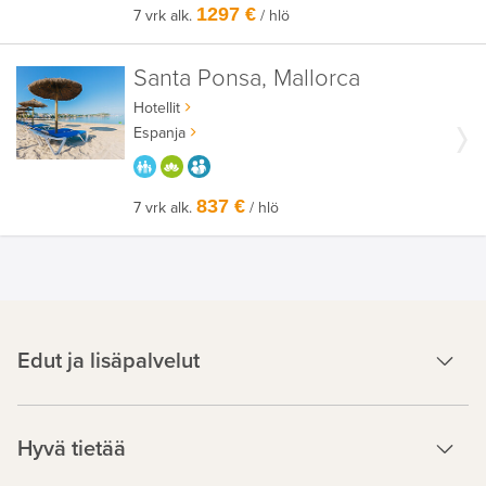
1297 €
7 vrk alk.
/ hlö
Santa Ponsa, Mallorca
Hotellit
Espanja
PARASTA PERHEELLE
HYVÄÄN OLOON
AIKUISEEN MAKUUN
837 €
7 vrk alk.
/ hlö
Edut ja lisäpalvelut
Hyvä tietää