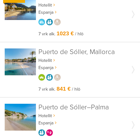
Hotellit
Espanja
PARASTA PERHEELLE
AIKUISEEN MAKUUN
PAIKALLISEEN TAPAAN
1023 €
7 vrk alk.
/ hlö
Puerto de Sóller, Mallorca
Hotellit
Espanja
HYVÄÄN OLOON
AIKUISEEN MAKUUN
PAIKALLISEEN TAPAAN
841 €
7 vrk alk.
/ hlö
Puerto de Sóller–Palma
Hotellit
Espanja
AIKUISEEN MAKUUN
KERRALLA ENEMMÄN