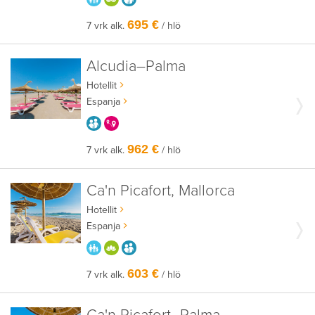
695 €
7 vrk alk.
/ hlö
Alcudia–Palma
Hotellit
Espanja
AIKUISEEN MAKUUN
KERRALLA ENEMMÄN
962 €
7 vrk alk.
/ hlö
Ca'n Picafort, Mallorca
Hotellit
Espanja
PARASTA PERHEELLE
HYVÄÄN OLOON
AIKUISEEN MAKUUN
603 €
7 vrk alk.
/ hlö