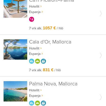
Ca'n Picafort–Palma
Hotellit
Espanja
KERRALLA ENEMMÄN
1057 €
7 vrk alk.
/ hlö
Cala d'Or, Mallorca
Hotellit
Espanja
PARASTA PERHEELLE
HYVÄÄN OLOON
AIKUISEEN MAKUUN
831 €
7 vrk alk.
/ hlö
Palma Nova, Mallorca
Hotellit
Espanja
PARASTA PERHEELLE
HYVÄÄN OLOON
AIKUISEEN MAKUUN