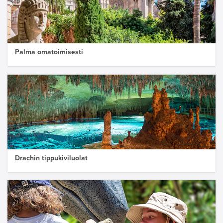
Palma omatoimisesti
Drachin tippukiviluolat