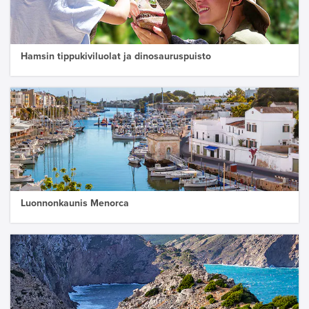
Hamsin tippukiviluolat ja dinosauruspuisto
Luonnonkaunis Menorca