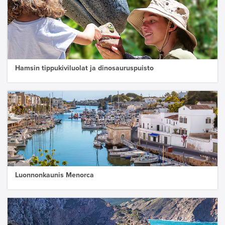
Hamsin tippukiviluolat ja dinosauruspuisto
Luonnonkaunis Menorca