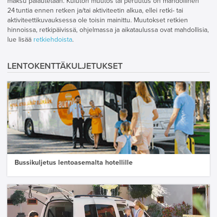
maksu palautetaan. Kuluton muutos tai peruutus on mahdollinen
24 tuntia ennen retken ja/tai aktiviteetin alkua, ellei retki- tai
aktiviteettikuvauksessa ole toisin mainittu. Muutokset retkien
hinnoissa, retkipäivissä, ohjelmassa ja aikataulussa ovat mahdollisia,
lue lisää
retkiehdoista
.
LENTOKENTTÄKULJETUKSET
Bussikuljetus lentoasemalta hotellille