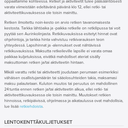
oppaaltamme kohteessa. Retket ja aktiviteetit tulee pääsääntöisesti
varata viimeistään edeltävänä päivänä klo 12, ellei retki- tai
aktiviteettikuvauksessa ole toisin mainittu.
Retken ilmoitettu noin-kesto on arvio retken tavanomaisesta
kestosta. Tarkka lähtöaika ja -paikka retkelle on retkilipussa tai voit
pyytää sen Aurinkolinjasta. Retkikuvauksissa esitetyt hinnat ovat
ohjehintoja, ja tarkka hinta vahvistuu retkivarauksen teon
yhteydessä. Lapsihinnat ja -alennukset ovat nähtävissä
retkikuvauksissa. Maksutta retkeileville lapsille ei varata omaa
paikkaa kuljetuksissa, eivätkä mahdolliset ateriat sisälly
maksuttoman retken ja/tai aktiviteetin hintaan.
Mikäli varattu retki tai aktiviteetti joudutaan perumaan esimerkiksi
vähäisen osallistujamäärän tai sääolosuhteiden takia, maksamasi
maksu palautetaan. Kuluton muutos tai peruutus on mahdollinen
24 tuntia ennen retken ja/tai aktiviteetin alkua, ellei retki- tai
aktiviteettikuvauksessa ole toisin mainittu. Muutokset retkien
hinnoissa, retkipäivissä, ohjelmassa ja aikataulussa ovat mahdollisia,
lue lisää
retkiehdoista
.
LENTOKENTTÄKULJETUKSET