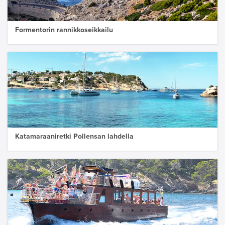
Formentorin rannikkoseikkailu
Katamaraaniretki Pollensan lahdella