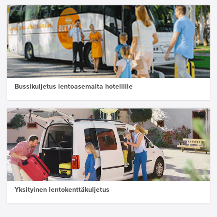
Bussikuljetus lentoasemalta hotellille
Yksityinen lentokenttäkuljetus