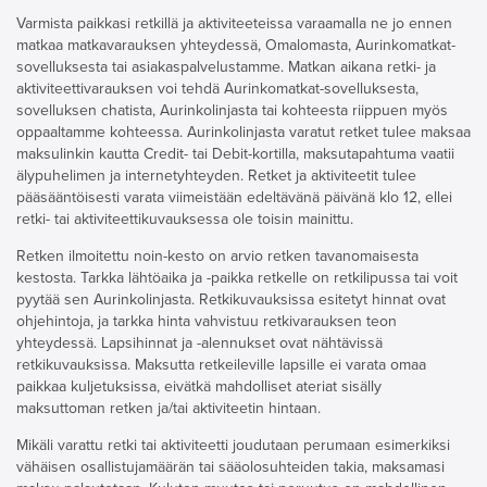
Varmista paikkasi retkillä ja aktiviteeteissa varaamalla ne jo ennen
matkaa matkavarauksen yhteydessä, Omalomasta, Aurinkomatkat-
sovelluksesta tai asiakaspalvelustamme. Matkan aikana retki- ja
aktiviteettivarauksen voi tehdä Aurinkomatkat-sovelluksesta,
sovelluksen chatista, Aurinkolinjasta tai kohteesta riippuen myös
oppaaltamme kohteessa. Aurinkolinjasta varatut retket tulee maksaa
maksulinkin kautta Credit- tai Debit-kortilla, maksutapahtuma vaatii
älypuhelimen ja internetyhteyden. Retket ja aktiviteetit tulee
pääsääntöisesti varata viimeistään edeltävänä päivänä klo 12, ellei
retki- tai aktiviteettikuvauksessa ole toisin mainittu.
Retken ilmoitettu noin-kesto on arvio retken tavanomaisesta
kestosta. Tarkka lähtöaika ja -paikka retkelle on retkilipussa tai voit
pyytää sen Aurinkolinjasta. Retkikuvauksissa esitetyt hinnat ovat
ohjehintoja, ja tarkka hinta vahvistuu retkivarauksen teon
yhteydessä. Lapsihinnat ja -alennukset ovat nähtävissä
retkikuvauksissa. Maksutta retkeileville lapsille ei varata omaa
paikkaa kuljetuksissa, eivätkä mahdolliset ateriat sisälly
maksuttoman retken ja/tai aktiviteetin hintaan.
Mikäli varattu retki tai aktiviteetti joudutaan perumaan esimerkiksi
vähäisen osallistujamäärän tai sääolosuhteiden takia, maksamasi