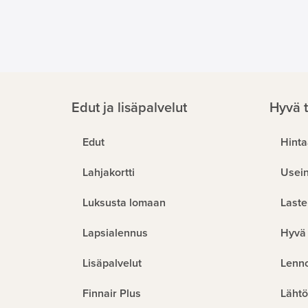
Edut ja lisäpalvelut
Hyvä t
Edut
Hinta
Lahjakortti
Usein
Luksusta lomaan
Laste
Lapsialennus
Hyvä 
Lisäpalvelut
Lenn
Finnair Plus
Lähtö