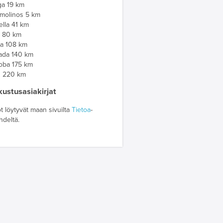
ga 19 km
emolinos 5 km
lla 41 km
a 80 km
a 108 km
ada 140 km
oba 175 km
z 220 km
ustusasiakirjat
t löytyvät maan sivuilta
Tietoa
-
ehdeltä.