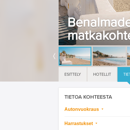
Benalmaden
matkakoht
ESITTELY
HOTELLIT
TIE
TIETOA KOHTEESTA
Autonvuokraus
Harrastukset