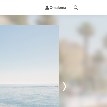
Omaloma
t