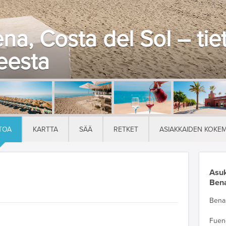
a, Costa del Sol – tie
eesta
TOA
KARTTA
SÄÄ
RETKET
ASIAKKAIDEN KOKE
Asuk
Ben
Bena
Fuen