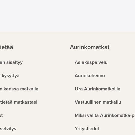
ietää
Aurinkomatkat
an sisältyy
Asiakaspalvelu
 kysyttyä
Aurinkoheimo
n kanssa matkalla
Ura Aurinkomatkoilla
tietää matkastasi
Vastuullinen matkailu
ot
Miksi valita Aurinkomatka-p
selvitys
Yritystiedot