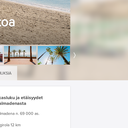
toa
MUKSIA
asluku ja etäisyydet
almadenasta
lmadena n. 69 000 as.
girola 12 km