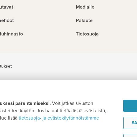
utavat
Medialle
aehdot
Palaute
luhinnasto
Tietosuoja
tukset
ksesi parantamiseksi.
Voit jatkaa sivuston
steiden käytön. Jos haluat tietää lisää evästeistä,
lue lisää
tietosuoja- ja evästekäytännöistämme
SA