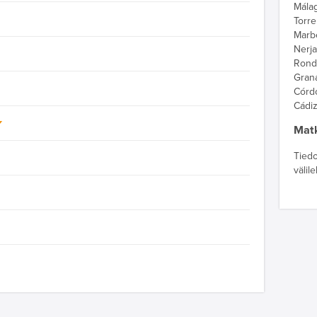
Mála
Torr
Marbe
Nerj
Rond
Gran
Córd
Cádi
Matk
Tiedo
välil