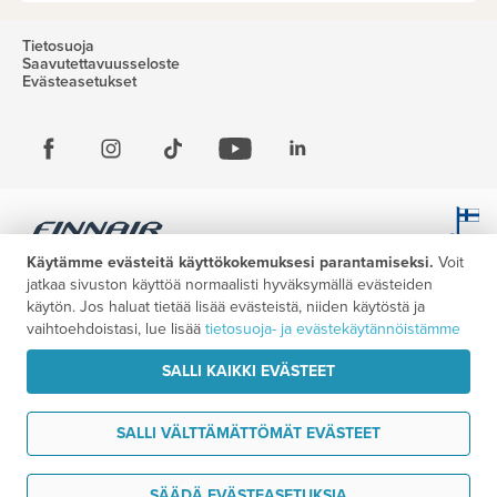
Tietosuoja
Saavutettavuusseloste
Evästeasetukset
Käytämme evästeitä käyttökokemuksesi parantamiseksi.
Voit
jatkaa sivuston käyttöä normaalisti hyväksymällä evästeiden
käytön. Jos haluat tietää lisää evästeistä, niiden käytöstä ja
vaihtoehdoistasi, lue lisää
tietosuoja- ja evästekäytännöistämme
SALLI KAIKKI EVÄSTEET
SALLI VÄLTTÄMÄTTÖMÄT EVÄSTEET
Haluan ideoita matkaani
SÄÄDÄ EVÄSTEASETUKSIA