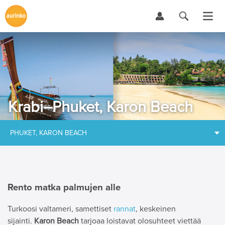
Krabi–Phuket, Karon Beach
PHUKET, KARON BEACH
Rento matka palmujen alle
Turkoosi valtameri, samettiset
rannat
, keskeinen
sijainti.
Karon Beach
tarjoaa loistavat olosuhteet viettää