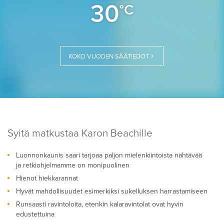
30
°C
KOKO VUODEN SÄÄTIEDOT
Syitä matkustaa Karon Beachille
Luonnonkaunis saari tarjoaa paljon mielenkiintoista nähtävää
ja retkiohjelmamme on monipuolinen
Hienot hiekkarannat
Hyvät mahdollisuudet esimerkiksi sukelluksen harrastamiseen
Runsaasti ravintoloita, etenkin kalaravintolat ovat hyvin
edustettuina