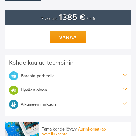
1385 €
7 vrk alk.
/ hlö
VARAA
Kohde kuuluu teemoihin
Parasta perheelle
Hyvään oloon
Aikuiseen makuun
Tämä kohde löytyy
Aurinkomatkat-
sovelluksesta