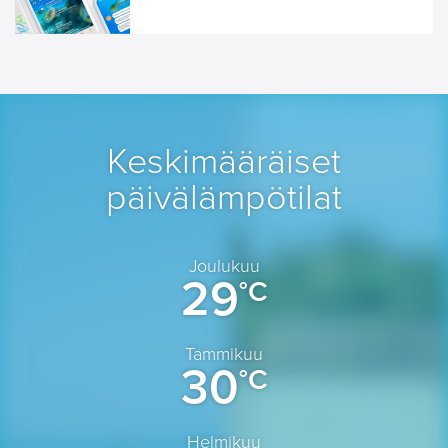
Keskimääräiset
päivälämpötilat
Joulukuu
29
°C
Tammikuu
30
°C
Helmikuu