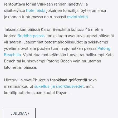
rentouttava loma! Vilkkaan rannan lähettyvillä
sijaitsevista
hotelleista
jokainen lomailija löytää omansa
ja rannan tuntumassa on runsaasti
ravintoloita
.
Taksimatkan päässä Karon Beachiltä kohoaa 45 metriä
korkea
Buddha-patsas
, jonka luota avautuvat upeat näkymät
yli saaren. Laajemmat ostosmahdollisuudet ja sykkivämpi
yöelämä ovat alle puolen tunnin ajomatkan päässä
Patong
Beachilla
. Vaihtelua rantaelämään tuovat rauhallisempi Kata
Beach tai kuhisevampi Patong Beach vain muutaman
kilometrin päässä.
Ulottuvilla ovat Phuketin
tasokkaat golfkentät
sekä
maailmankuulut
sukellus- ja snorklausvedet
, mm.
korallipuutarhoistaan kuulut Rayan…
LUE LISÄÄ +