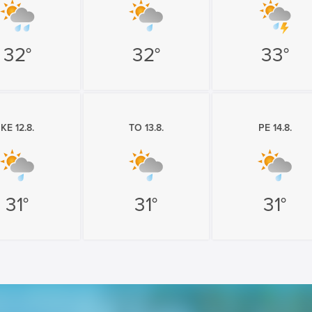
32°
32°
33°
KE 12.8.
TO 13.8.
PE 14.8.
31°
31°
31°