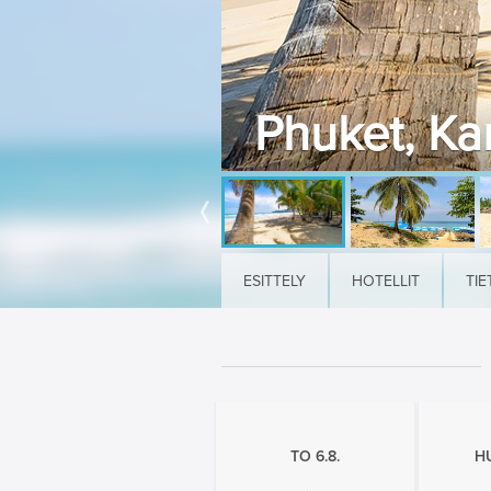
Phuket, Ka
ESITTELY
HOTELLIT
TIE
TO 6.8.
H