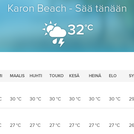
Karon Beach - Sää tänään
32
°C
I
MAALIS
HUHTI
TOUKO
KESÄ
HEINÄ
ELO
SY
C
30
°C
30
°C
30
°C
30
°C
30
°C
30
°C
2
C
27
°C
27
°C
27
°C
27
°C
27
°C
27
°C
2