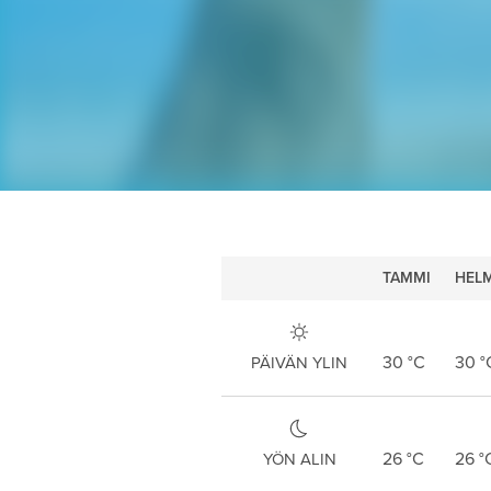
TAMMI
HELM
30
°C
30
°
PÄIVÄN YLIN
26
°C
26
°
YÖN ALIN