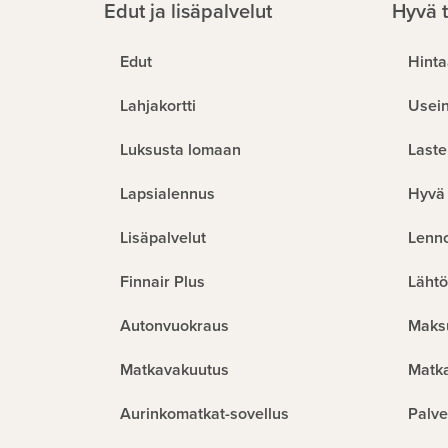
Edut ja lisäpalvelut
Hyvä t
Edut
Hinta
Lahjakortti
Usein
Luksusta lomaan
Laste
Lapsialennus
Hyvä 
Lisäpalvelut
Lenn
Finnair Plus
Lähtö
Autonvuokraus
Maks
Matkavakuutus
Matk
Aurinkomatkat-sovellus
Palve