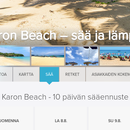
ron Beach – sää ja lämp
TOA
KARTTA
SÄÄ
RETKET
ASIAKKAIDEN KOKE
Karon Beach - 10 päivän sääennuste
UOMENNA
LA 8.8.
SU 9.8.