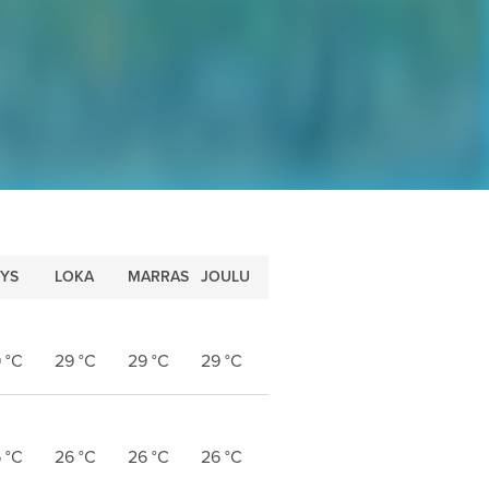
YS
LOKA
MARRAS
JOULU
9
°C
29
°C
29
°C
29
°C
6
°C
26
°C
26
°C
26
°C