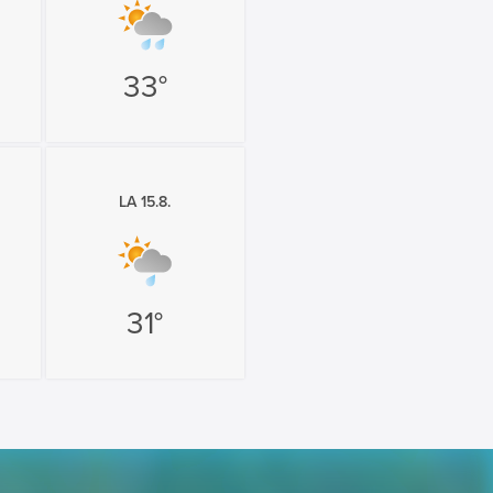
33°
LA 15.8.
31°