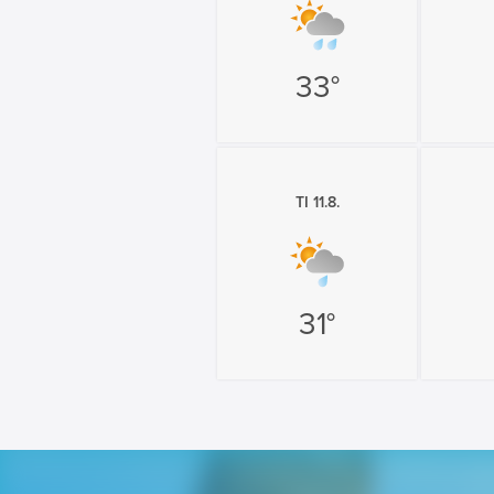
33°
TI 11.8.
31°