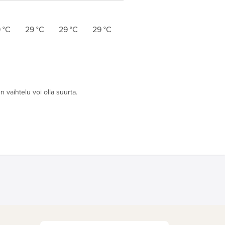
9
°C
29
°C
29
°C
29
°C
 vaihtelu voi olla suurta.