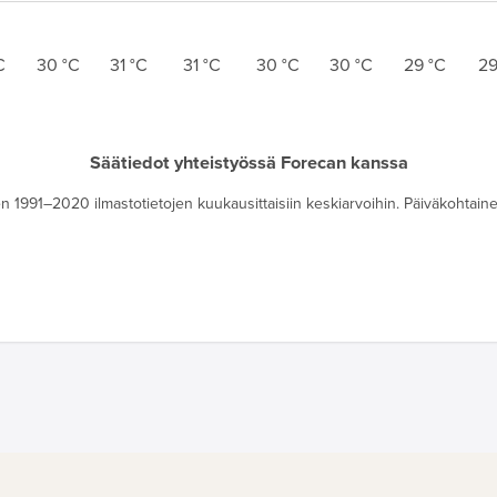
C
30
°C
31
°C
31
°C
30
°C
30
°C
29
°C
2
Säätiedot yhteistyössä Forecan kanssa
 1991–2020 ilmastotietojen kuukausittaisiin keskiarvoihin. Päiväkohtainen