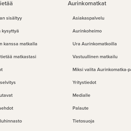
ietää
Aurinkomatkat
an sisältyy
Asiakaspalvelu
 kysyttyä
Aurinkoheimo
n kanssa matkalla
Ura Aurinkomatkoilla
tietää matkastasi
Vastuullinen matkailu
ot
Miksi valita Aurinkomatka-p
selvitys
Yritystiedot
utavat
Medialle
aehdot
Palaute
luhinnasto
Tietosuoja