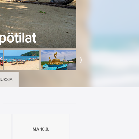
ötilat
MUKSIA
MA 10.8.