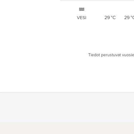
29
°C
29
°
VESI
Tiedot perustuvat vuosien