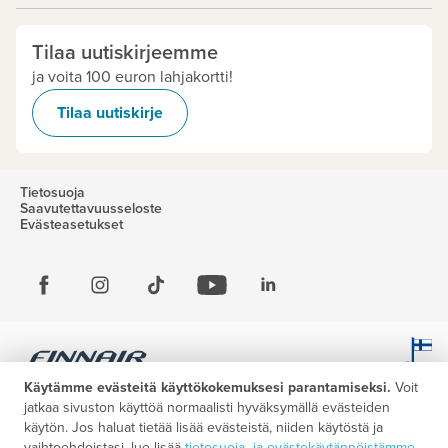
Tilaa uutiskirjeemme
ja voita 100 euron lahjakortti!
Tilaa uutiskirje
Tietosuoja
Saavutettavuusseloste
Evästeasetukset
Käytämme evästeitä käyttökokemuksesi parantamiseksi.
Voit
jatkaa sivuston käyttöä normaalisti hyväksymällä evästeiden
käytön. Jos haluat tietää lisää evästeistä, niiden käytöstä ja
vaihtoehdoistasi, lue lisää
tietosuoja- ja evästekäytännöistämme