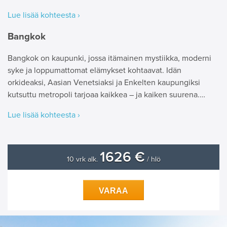
Lue lisää kohteesta ›
Bangkok
Bangkok on kaupunki, jossa itämainen mystiikka, moderni
syke ja loppumattomat elämykset kohtaavat. Idän
orkideaksi, Aasian Venetsiaksi ja Enkelten kaupungiksi
kutsuttu metropoli tarjoaa kaikkea – ja kaiken suurena.…
Lue lisää kohteesta ›
1626 €
10 vrk alk.
/ hlö
VARAA