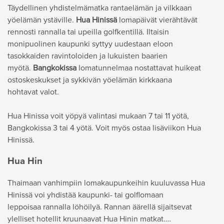
Täydellinen yhdistelmämatka rantaelämän ja vilkkaan
yöelämän ystäville.
Hua Hinissä
lomapäivät vierähtävät
rennosti rannalla tai upeilla golfkentillä. Iltaisin
monipuolinen kaupunki syttyy uudestaan eloon
tasokkaiden ravintoloiden ja lukuisten baarien
myötä.
Bangkokissa
lomatunnelmaa nostattavat huikeat
ostoskeskukset ja sykkivän yöelämän kirkkaana
hohtavat valot.
Hua Hinissa voit yöpyä valintasi mukaan 7 tai 11 yötä,
Bangkokissa 3 tai 4 yötä. Voit myös ostaa lisäviikon Hua
Hinissä.
Hua Hin
Thaimaan vanhimpiin lomakaupunkeihin kuuluvassa Hua
Hinissä voi yhdistää kaupunki- tai golflomaan
leppoisaa rannalla löhöilyä. Rannan äärellä sijaitsevat
ylelliset hotellit kruunaavat Hua Hinin matkat.…