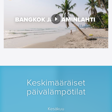
Keskimääräiset
päivälämpötilat
Kesäkuu