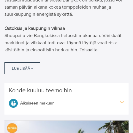
vastakohtaisuuden ansiosta Bangkok on paikka, jossa voi
saman päivän aikana kokea temppeleiden rauhaa ja
suurkaupungin energistä sykettä.
Ostoksia ja kaupungin vilinää
Shoppailu vie Bangkokissa helposti mukanaan. Värikkäät
markkinat ja vilkkaat torit ovat täynnä löytöjä vaatteista
käsitöihin ja eksoottisiin herkkuihin. Toisaalta…
LUE LISÄÄ +
Kohde kuuluu teemoihin
Aikuiseen makuun