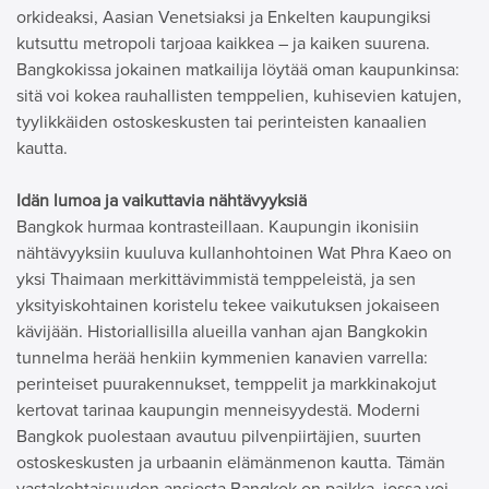
orkideaksi, Aasian Venetsiaksi ja Enkelten kaupungiksi
kutsuttu metropoli tarjoaa kaikkea – ja kaiken suurena.
Bangkokissa jokainen matkailija löytää oman kaupunkinsa:
sitä voi kokea rauhallisten temppelien, kuhisevien katujen,
tyylikkäiden ostoskeskusten tai perinteisten kanaalien
kautta.
Idän lumoa ja vaikuttavia nähtävyyksiä
Bangkok hurmaa kontrasteillaan. Kaupungin ikonisiin
nähtävyyksiin kuuluva kullanhohtoinen Wat Phra Kaeo on
yksi Thaimaan merkittävimmistä temppeleistä, ja sen
yksityiskohtainen koristelu tekee vaikutuksen jokaiseen
kävijään. Historiallisilla alueilla vanhan ajan Bangkokin
tunnelma herää henkiin kymmenien kanavien varrella:
perinteiset puurakennukset, temppelit ja markkinakojut
kertovat tarinaa kaupungin menneisyydestä.
Moderni
Bangkok puolestaan avautuu pilvenpiirtäjien, suurten
ostoskeskusten ja urbaanin elämänmenon kautta. Tämän