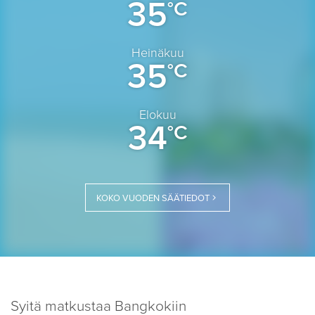
35
°C
Heinäkuu
35
°C
Elokuu
34
°C
KOKO VUODEN SÄÄTIEDOT
Syitä matkustaa Bangkokiin