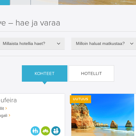
e – hae ja varaa
Millaista hotellia haet?
Milloin haluat matkustaa?
KOHTEET
HOTELLIT
ufeira
UUTUUS
lit
gali
PARASTA PERHEELLE
HYVÄÄN OLOON
AIKUISEEN MAKUUN