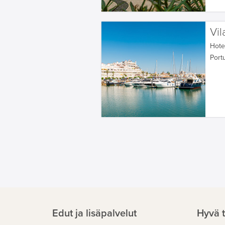
Vi
Hotel
Portu
Edut ja lisäpalvelut
Hyvä t