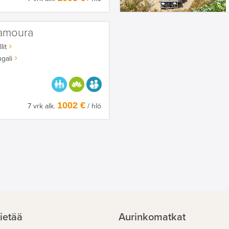
lamoura
lit
gali
PARASTA PERHEELLE
HYVÄÄN OLOON
AIKUISEEN MAKUUN
1002 €
7 vrk alk.
/ hlö
ietää
Aurinkomatkat