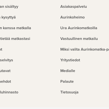
an sisältyy
Asiakaspalvelu
 kysyttyä
Aurinkoheimo
n kanssa matkalla
Ura Aurinkomatkoilla
tietää matkastasi
Vastuullinen matkailu
ot
Miksi valita Aurinkomatka-p
selvitys
Yritystiedot
utavat
Medialle
aehdot
Palaute
luhinnasto
Tietosuoja