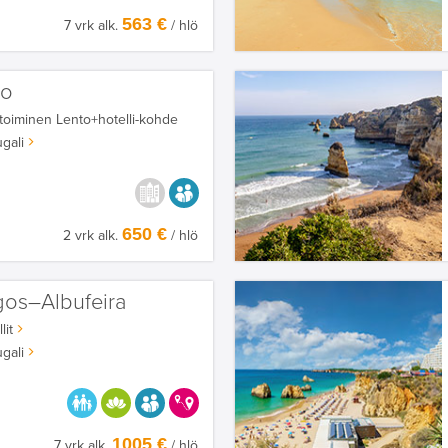
563 €
7 vrk alk.
/ hlö
ro
toiminen
Lento+hotelli-kohde
gali
KAUPUNGISTA KOKEMUKSIA
AIKUISEEN MAKUUN
650 €
2 vrk alk.
/ hlö
gos–Albufeira
lit
gali
PARASTA PERHEELLE
HYVÄÄN OLOON
AIKUISEEN MAKUUN
KERRALLA ENEMMÄN
1005 €
7 vrk alk.
/ hlö