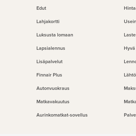
Edut
Hinta
Lahjakortti
Usein
Luksusta lomaan
Laste
Lapsialennus
Hyvä 
Lisäpalvelut
Lenn
Finnair Plus
Lähtö
Autonvuokraus
Maks
Matkavakuutus
Matk
Aurinkomatkat-sovellus
Palve