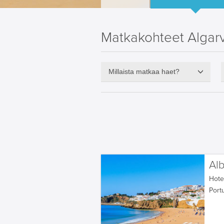
Matkakohteet Algarv
Millaista matkaa haet?
Alb
Hotel
Portu