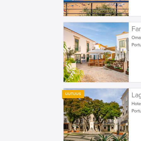
Fa
Oma
Portu
La
UUTUUS
Hotel
Portu