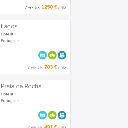
1250 €
7 vrk alk.
/ hlö
Lagos
Hotellit
Portugali
PARASTA PERHEELLE
HYVÄÄN OLOON
AIKUISEEN MAKUUN
703 €
7 vrk alk.
/ hlö
Praia da Rocha
Hotellit
Portugali
PARASTA PERHEELLE
HYVÄÄN OLOON
AIKUISEEN MAKUUN
491 €
7 vrk alk.
/ hlö