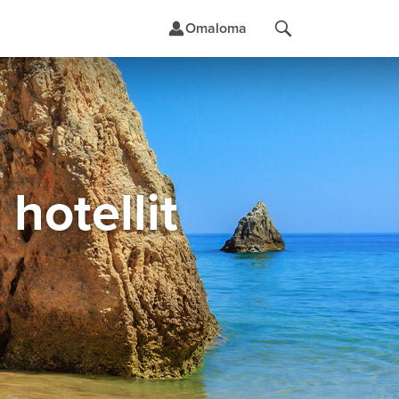
Omaloma
t
hotellit