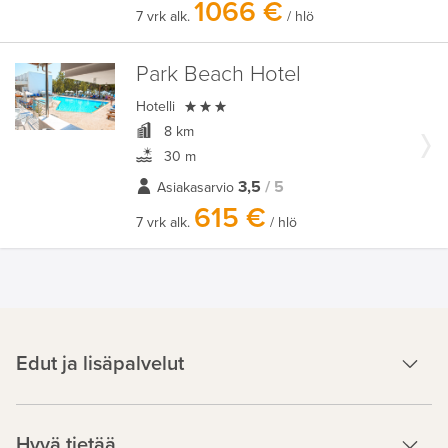
1066 €
7 vrk alk.
/ hlö
Park Beach Hotel

Hotelli
8 km
30 m
3,5
/ 5
Asiakasarvio
615 €
7 vrk alk.
/ hlö
Edut ja lisäpalvelut
Hyvä tietää