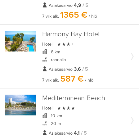
4,9
/ 5
Asiakasarvio
1365 €
7 vrk alk.
/ hlö
Harmony Bay Hotel

Hotelli
+
6 km
rannalla
3,6
/ 5
Asiakasarvio
587 €
7 vrk alk.
/ hlö
Mediterranean Beach

Hotelli
10 km
20 m
4,1
/ 5
Asiakasarvio