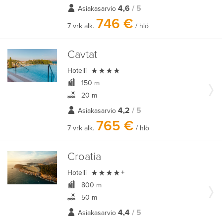
4,6
/ 5
Asiakasarvio
746 €
7 vrk alk.
/ hlö
Cavtat

Hotelli
150 m
20 m
4,2
/ 5
Asiakasarvio
765 €
7 vrk alk.
/ hlö
Croatia

Hotelli
+
800 m
50 m
4,4
/ 5
Asiakasarvio