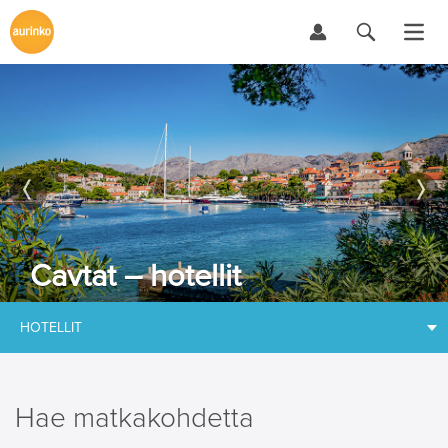
Cavtat – hotellit
HOTELLIT
Hae matkakohdetta