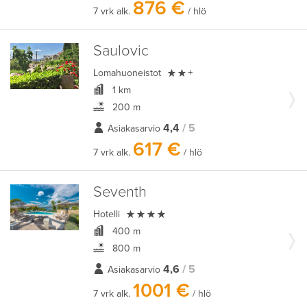
876 €
7 vrk alk.
/ hlö
Saulovic

Lomahuoneistot
+
1 km
200 m
4,4
/ 5
Asiakasarvio
617 €
7 vrk alk.
/ hlö
Seventh

Hotelli
400 m
800 m
4,6
/ 5
Asiakasarvio
1001 €
7 vrk alk.
/ hlö