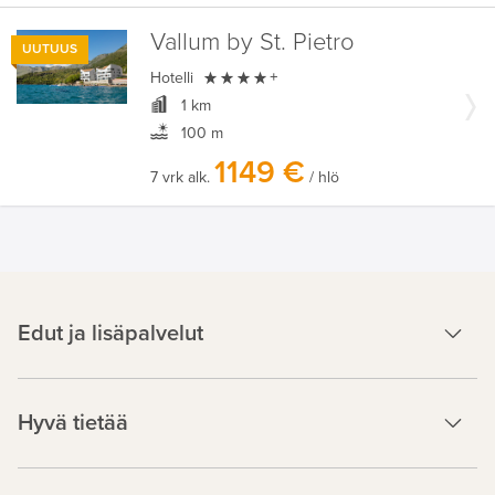
Vallum by St. Pietro
UUTUUS

Hotelli
+
1 km
100 m
1149 €
7 vrk alk.
/ hlö
Edut ja lisäpalvelut
Hyvä tietää